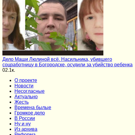
Дело Маши Люлиной всё. Насильника, убившего
соцработницу в Богородске, осудили за убийство ребенка
0
2.1к.
О проекте
Новости
Несогласные
Актуально
Жесть
Времена былые
Громкое дело
В России
Ну и ну
Из архива
Реформа