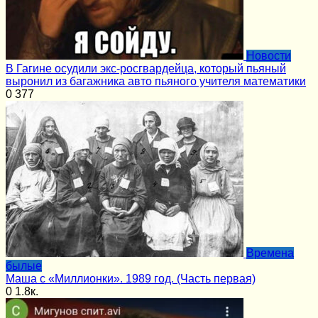
Новости
В Гагине осудили экс-росгвардейца, который пьяный
выронил из багажника авто пьяного учителя математики
0
377
Времена
былые
Маша с «Миллионки». 1989 год. (Часть первая)
0
1.8к.