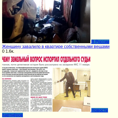
В России
Женщину завалило в квартире собственными вещами
0
1.6к.
Новости
партнёров