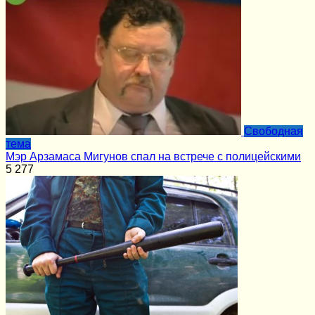
Cвободная
тема
Мэр Арзамаса Мигунов спал на встрече с полицейскими
5
277