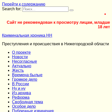
Перейти к содержанию
Search for:
Сайт не рекомендован к просмотру лицам, младше
18 лет
Криминальная хроника НН
Преступления и происшествия в Нижегородской области
О проекте
Новости
Несогласные
Актуально
Жесть
Времена былые
Громкое дело
В России
Ну и ну
Из архива
Реформа
Cвободная тема
Особое дело
Публичные извинения