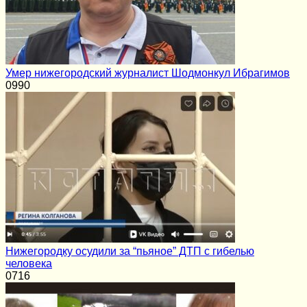
Умер нижегородский журналист Шодмонкул Ибрагимов
0
990
Нижегородку осудили за “пьяное” ДТП с гибелью
человека
0
716