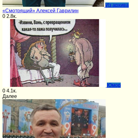
Из архива
«Смотрящий» Алексей Гаврилин
0
2.8к.
Юмор
0
4.1к.
Далее