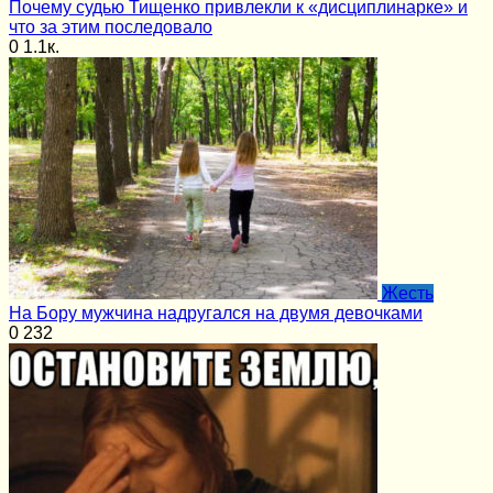
Почему судью Тищенко привлекли к «дисциплинарке» и
что за этим последовало
0
1.1к.
Жесть
На Бору мужчина надругался на двумя девочками
0
232