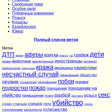
Cвободная тема
Особое дело
Публичные извинения
Розыск
Курьёзы
Калейдоскоп
Юмор
Полный список меток
Метки
дети
ДТП
аферы
взятка
грабеж
армия
власть
газ
иностранцы
животные
заключенные
драка
интернет
кража
наркотики
медицина
компенсация
коррупция
несчастный случай
общество
образование
побои
оружие
поджог
педофилия
отравление
подростки
пожар
покушение на
покушение
секс
разбой
убийство
розыск
превышение
психи
растрата
убийство
суицид
тело
стихия
стрельба
угрозы
хулиганство
утопленники
халатность