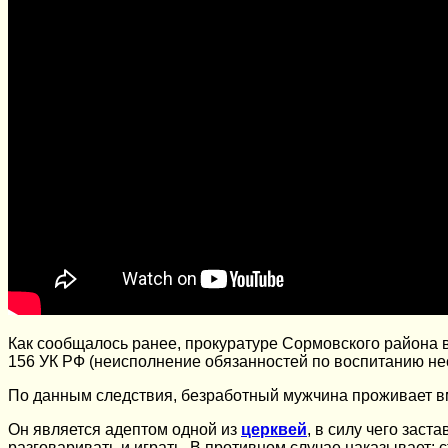
Как сообщалось ранее, прокуратуре Сормовского района в 
156 УК РФ (неисполнение обязанностей по воспитанию нес
По данным следствия, безработный мужчина проживает вме
Он является адептом одной из
церквей
, в силу чего зас
разговаривать и играть. В противном случае наказывает: с