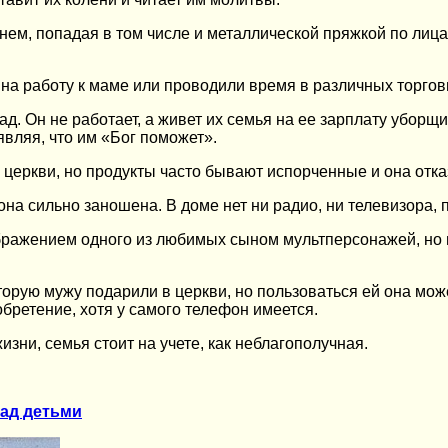
нем, попадая в том числе и металлической пряжкой по лиц
 на работу к маме или проводили время в различных торгов
ад. Он не работает, а живет их семья на ее зарплату уборщ
аявляя, что им «Бог поможет».
 церкви, но продукты часто бывают испорченные и она отка
она сильно заношена. В доме нет ни радио, ни телевизора, п
ражением одного из любимых сыном мультперсонажей, но му
орую мужу подарили в церкви, но пользоваться ей она може
обретение, хотя у самого телефон имеется.
жизни, семья стоит на учете, как неблагополучная.
над детьми