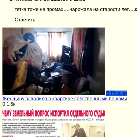
тетка тоже не промах….нарожала на старости лет….к
Ответить
В России
Женщину завалило в квартире собственными вещами
0
1.6к.