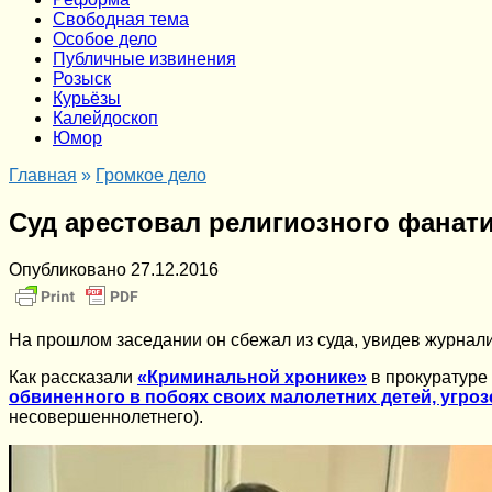
Cвободная тема
Особое дело
Публичные извинения
Розыск
Курьёзы
Калейдоскоп
Юмор
Главная
»
Громкое дело
Суд арестовал религиозного фанати
Опубликовано
27.12.2016
На прошлом заседании он сбежал из суда, увидев журнали
Как рассказали
«Криминальной хронике»
в прокуратуре
обвиненного в побоях своих малолетних детей, угро
несовершеннолетнего).