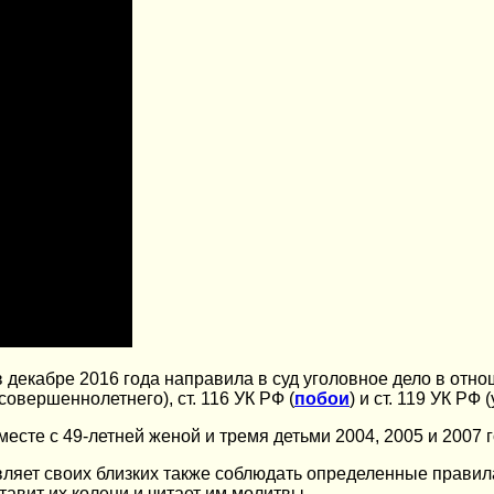
декабре 2016 года направила в суд уголовное дело в отнош
овершеннолетнего), ст. 116 УК РФ (
побои
) и ст. 119 УК РФ 
сте с 49-летней женой и тремя детьми 2004, 2005 и 2007 
тавляет своих близких также соблюдать определенные прави
тавит их колени и читает им молитвы.