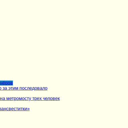
тнёров
о за этим последовало
на метромосту трех человек
рансвеститки»