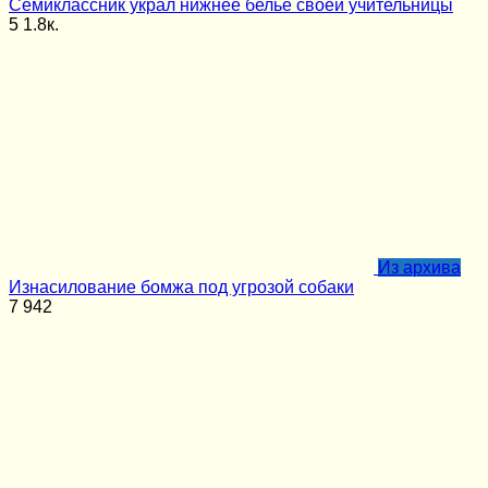
Семиклассник украл нижнее белье своей учительницы
5
1.8к.
Из архива
Изнасилование бомжа под угрозой собаки
7
942