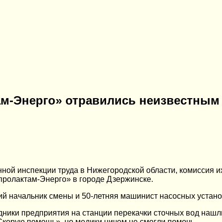
ам-Энерго» отравились неизвестным
нной инспекции труда в Нижегородской области, комиссия и
ролактам-Энерго» в городе Дзержинске.
ний начальник смены и 50-летняя машинист насосных устано
рудники предприятия на станции перекачки сточных вод наш
корую помощь», но медики ничем не смогли помочь.