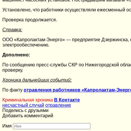
Установлено, что работники осуществляли ежесменный о
Проверка продолжается.
Справка:
ООО «Капролактам-Энерго» — предприятие Дзержинска, о
электрообеспечению.
Дополнено:
По сообщению пресс-службы СКР по Нижегородской облас
проверку.
Хроника дальнейших событий:
По факту
отравления работников «Капролактам-Энерг
Криминальная хроника
В Контакте
несчастный случай
отравление
Поделись с друзьями
Добавить комментарий
Имя