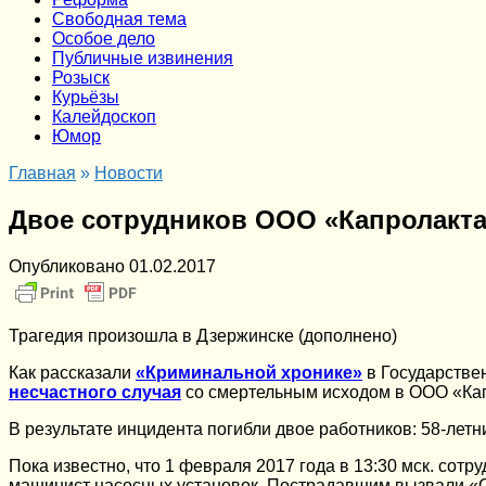
Cвободная тема
Особое дело
Публичные извинения
Розыск
Курьёзы
Калейдоскоп
Юмор
Главная
»
Новости
Двое сотрудников ООО «Капролакт
Опубликовано
01.02.2017
Трагедия произошла в Дзержинске (дополнено)
Как рассказали
«Криминальной хронике»
в Государстве
несчастного случая
со смертельным исходом в ООО «Кап
В результате инцидента погибли двое работников: 58-лет
Пока известно, что 1 февраля 2017 года в 13:30 мск. сот
машинист насосных установок. Пострадавшим вызвали «С