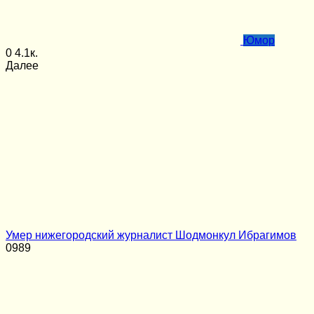
Юмор
0
4.1к.
Далее
Умер нижегородский журналист Шодмонкул Ибрагимов
0
989