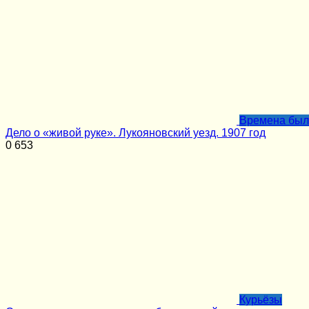
Времена бы
Дело о «живой руке». Лукояновский уезд. 1907 год
0
653
Курьёзы