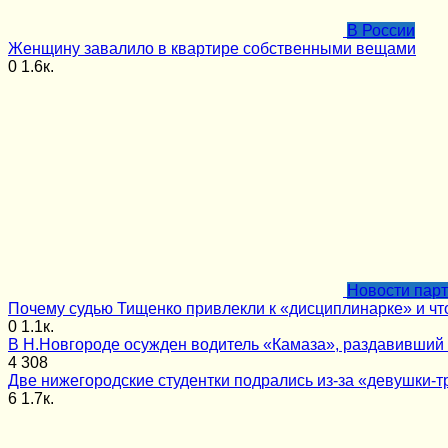
В России
Женщину завалило в квартире собственными вещами
0
1.6к.
Новости пар
Почему судью Тищенко привлекли к «дисциплинарке» и чт
0
1.1к.
В Н.Новгороде осужден водитель «Камаза», раздавивший 
4
308
Две нижегородские студентки подрались из-за «девушки-т
6
1.7к.