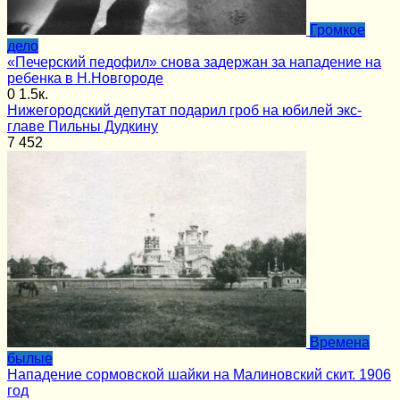
Громкое
дело
«Печерский педофил» снова задержан за нападение на
ребенка в Н.Новгороде
0
1.5к.
Нижегородский депутат подарил гроб на юбилей экс-
главе Пильны Дудкину
7
452
Времена
былые
Нападение сормовской шайки на Малиновский скит. 1906
год