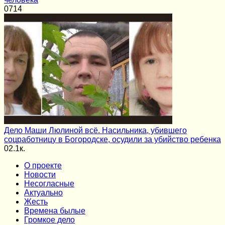
0
714
Дело Маши Люлиной всё. Насильника, убившего
соцработницу в Богородске, осудили за убийство ребенка
0
2.1к.
О проекте
Новости
Несогласные
Актуально
Жесть
Времена былые
Громкое дело