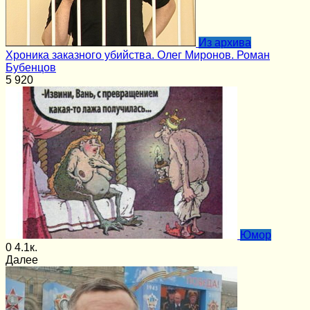
Из архива
Хроника заказного убийства. Олег Миронов. Роман
Бубенцов
5
920
Юмор
0
4.1к.
Далее