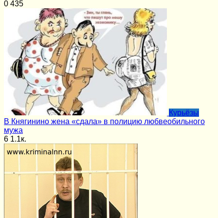
0
435
Курьёзы
В Княгинино жена «сдала» в полицию любвеобильного
мужа
6
1.1к.