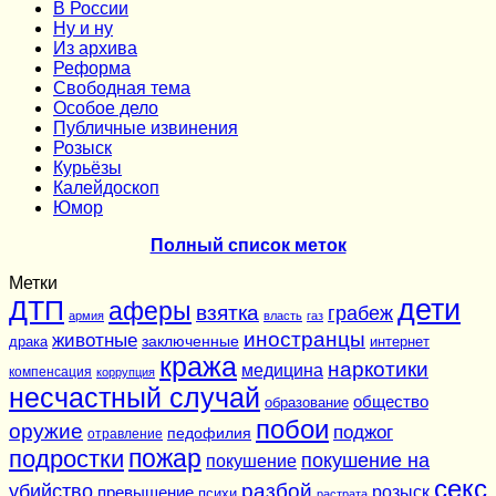
В России
Ну и ну
Из архива
Реформа
Cвободная тема
Особое дело
Публичные извинения
Розыск
Курьёзы
Калейдоскоп
Юмор
Полный список меток
Метки
дети
ДТП
аферы
взятка
грабеж
армия
власть
газ
иностранцы
животные
заключенные
драка
интернет
кража
наркотики
медицина
компенсация
коррупция
несчастный случай
общество
образование
побои
оружие
поджог
педофилия
отравление
подростки
пожар
покушение на
покушение
секс
разбой
убийство
розыск
превышение
психи
растрата