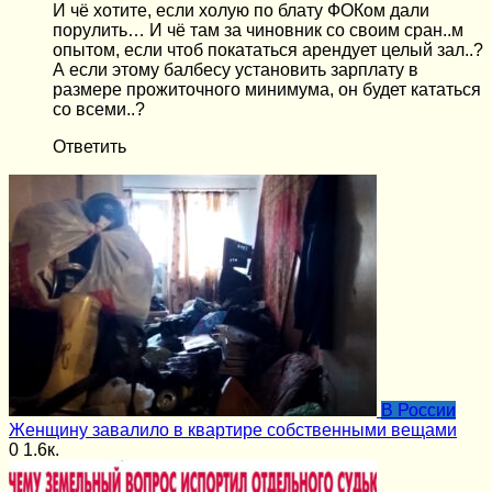
И чё хотите, если холую по блату ФОКом дали
порулить… И чё там за чиновник со своим сран..м
опытом, если чтоб покататься арендует целый зал..?
А если этому балбесу установить зарплату в
размере прожиточного минимума, он будет кататься
со всеми..?
Ответить
В России
Женщину завалило в квартире собственными вещами
0
1.6к.