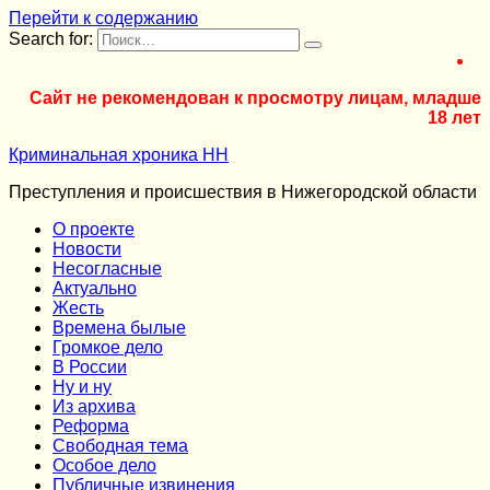
Перейти к содержанию
Search for:
Сайт не рекомендован к просмотру лицам, младше
18 лет
Криминальная хроника НН
Преступления и происшествия в Нижегородской области
О проекте
Новости
Несогласные
Актуально
Жесть
Времена былые
Громкое дело
В России
Ну и ну
Из архива
Реформа
Cвободная тема
Особое дело
Публичные извинения