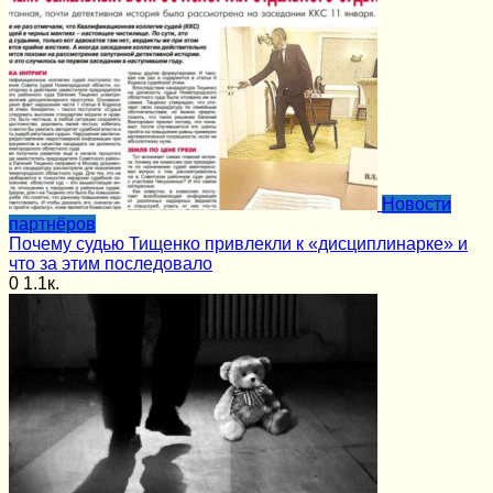
Новости
партнёров
Почему судью Тищенко привлекли к «дисциплинарке» и
что за этим последовало
0
1.1к.