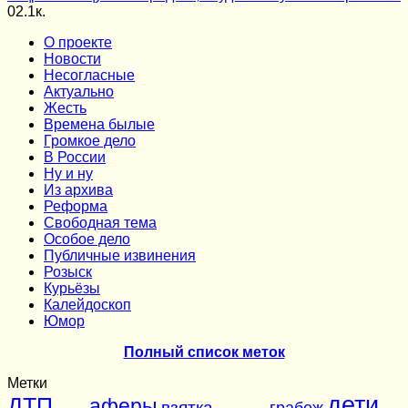
0
2.1к.
О проекте
Новости
Несогласные
Актуально
Жесть
Времена былые
Громкое дело
В России
Ну и ну
Из архива
Реформа
Cвободная тема
Особое дело
Публичные извинения
Розыск
Курьёзы
Калейдоскоп
Юмор
Полный список меток
Метки
дети
ДТП
аферы
взятка
грабеж