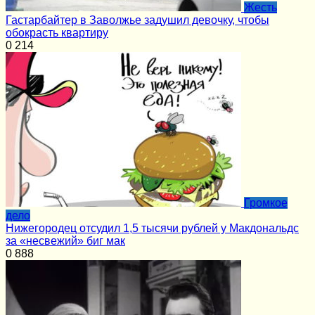
Жесть
Гастарбайтер в Заволжье задушил девочку, чтобы
обокрасть квартиру
0
214
Громкое
дело
Нижегородец отсудил 1,5 тысячи рублей у Макдональдс
за «несвежий» биг мак
0
888