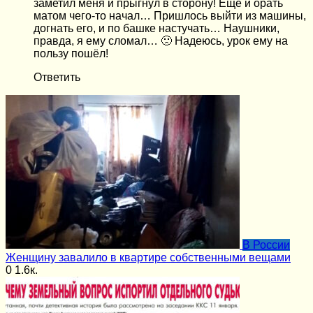
заметил меня и прыгнул в сторону! Еще и орать
матом чего-то начал… Пришлось выйти из машины,
догнать его, и по башке настучать… Наушники,
правда, я ему сломал… 🙁 Надеюсь, урок ему на
пользу пошёл!
Ответить
В России
Женщину завалило в квартире собственными вещами
0
1.6к.