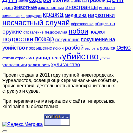
армия
власть
газ
иностранцы
животные
заключенные
драка
интернет
кража
наркотики
медицина
компенсация
коррупция
несчастный случай
общество
образование
побои
оружие
поджог
педофилия
отравление
подростки
пожар
покушение на
покушение
секс
разбой
убийство
розыск
превышение
психи
растрата
убийство
суицид
тело
стихия
стрельба
угрозы
хулиганство
утопленники
халатность
Проект создан в 2011 году группой нижегородских
журналистов, освещающих криминальные события,
происшествия, деятельность правоохранительных
структур и судов.
При перепечатке материалов c сайта гиперссылка
kriminalnn.ru обязательна