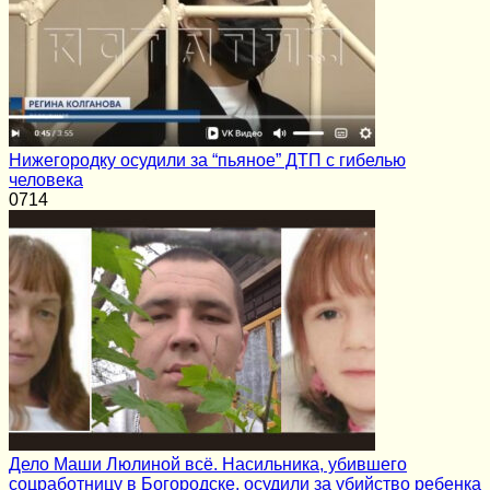
Нижегородку осудили за “пьяное” ДТП с гибелью
человека
0
714
Дело Маши Люлиной всё. Насильника, убившего
соцработницу в Богородске, осудили за убийство ребенка