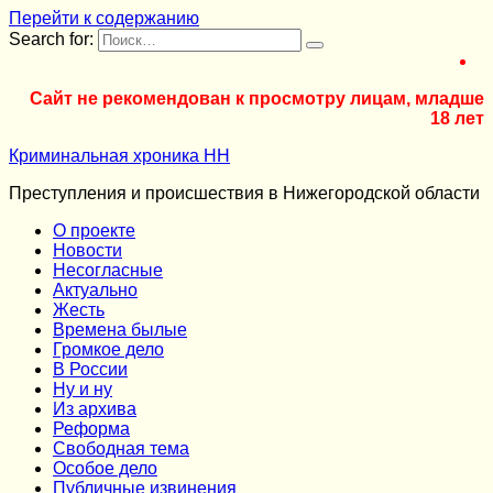
Перейти к содержанию
Search for:
Сайт не рекомендован к просмотру лицам, младше
18 лет
Криминальная хроника НН
Преступления и происшествия в Нижегородской области
О проекте
Новости
Несогласные
Актуально
Жесть
Времена былые
Громкое дело
В России
Ну и ну
Из архива
Реформа
Cвободная тема
Особое дело
Публичные извинения