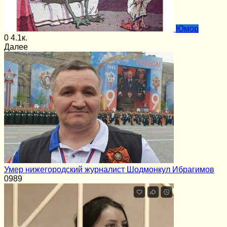
Юмор
0
4.1к.
Далее
Умер нижегородский журналист Шодмонкул Ибрагимов
0
989