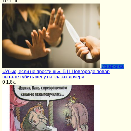
10
1.1к.
Из архива
«Убью, если не простишь». В Н.Новгороде повар
пытался убить жену на глазах дочери
0
1.8к.