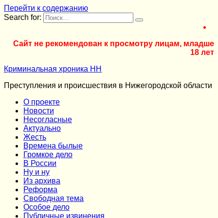
Перейти к содержанию
Search for:
Сайт не рекомендован к просмотру лицам, младше
18 лет
Криминальная хроника НН
Преступления и происшествия в Нижегородской области
О проекте
Новости
Несогласные
Актуально
Жесть
Времена былые
Громкое дело
В России
Ну и ну
Из архива
Реформа
Cвободная тема
Особое дело
Публичные извинения