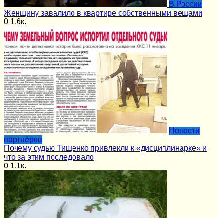
В России
Женщину завалило в квартире собственными вещами
0
1.6к.
Новости
партнёров
Почему судью Тищенко привлекли к «дисциплинарке» и
что за этим последовало
0
1.1к.