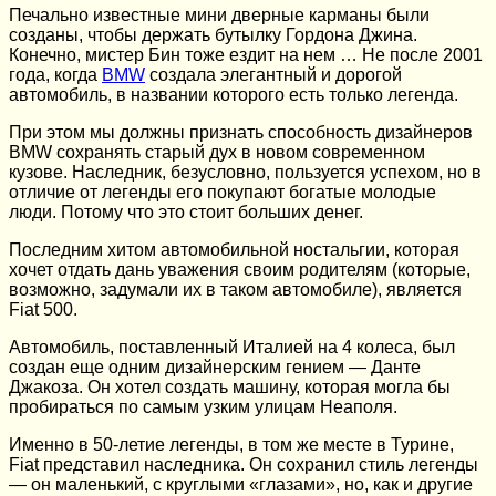
Печально известные мини дверные карманы были
созданы, чтобы держать бутылку Гордона Джина.
Конечно, мистер Бин тоже ездит на нем … Не после 2001
года, когда
BMW
создала элегантный и дорогой
автомобиль, в названии которого есть только легенда.
При этом мы должны признать способность дизайнеров
BMW сохранять старый дух в новом современном
кузове. Наследник, безусловно, пользуется успехом, но в
отличие от легенды его покупают богатые молодые
люди. Потому что это стоит больших денег.
Последним хитом автомобильной ностальгии, которая
хочет отдать дань уважения своим родителям (которые,
возможно, задумали их в таком автомобиле), является
Fiat 500.
Автомобиль, поставленный Италией на 4 колеса, был
создан еще одним дизайнерским гением — Данте
Джакоза. Он хотел создать машину, которая могла бы
пробираться по самым узким улицам Неаполя.
Именно в 50-летие легенды, в том же месте в Турине,
Fiat представил наследника. Он сохранил стиль легенды
— он маленький, с круглыми «глазами», но, как и другие