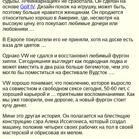
судьбы. «Реинкарнация» не сработала. Он сделан на
основе
Golf IV
. Дизайн похож на игрушку, может быть,
поэтому больше нравится женщинам. Он продается
относительно хорошо в Америке, где, несмотря на
высокую цену, его покупают любимые дочери или
любовники …
В Европе покупатели его не приняли, хотя на доске есть
ваза для цветов …
Однако VW не сдался и восстановил любимый фургон
хиппи. Сегодняшняя выглядит как подводная лодка и
может вместить в два раза больше бегемотов, чем это
могло бы поместиться на фестивале Вудсток ….
VW хорошо понимает, что поколению, которое выросло
на совместном и свободном сексе сегодня, 50-60 лет, с
хорошей карьерой и … приятными воспоминаниями. Как
мы уже говорили, они дорогие, а новый фургон стоит
кучу денег.
Мини это другая история. Он полагается на блестящую
конструкцию сэра Алека Иссигониса, который создал
машину, положив четырех своих рабочих на пол в своей
мастерской и обрисовав их мелом.