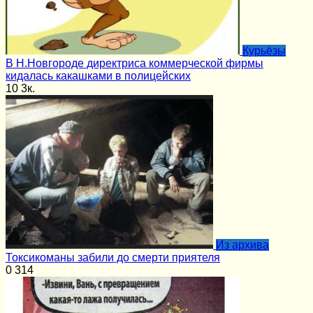
Курьёзы
В Н.Новгороде директриса коммерческой фирмы
кидалась какашками в полицейских
10
3к.
Из архива
Токсикоманы забили до смерти приятеля
0
314