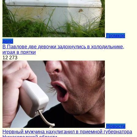
Громкое
дело
В Павлове две девочки задохнулись в холодильнике,
играя в прятки
12
273
Новости
Нервный мужчина нахулиганил в приемной губернатора