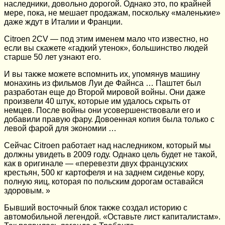
наследники, довольно дорогой. Однако это, по крайней
мере, пока, не мешает продажам, поскольку «маленькие»
даже ждут в Италии и Франции.
Citroen 2CV — под этим именем мало что известно, но
если вы скажете «гадкий утенок», большинство людей
старше 50 лет узнают его.
И вы также можете вспомнить их, упомянув машину
монахинь из фильмов Луи де Файнса … Паштет был
разработан еще до Второй мировой войны. Они даже
произвели 40 штук, которые им удалось скрыть от
немцев. После войны они усовершенствовали его и
добавили правую фару. Довоенная копия была только с
левой фарой для экономии …
Сейчас Citroen работает над наследником, который мы
должны увидеть в 2009 году. Однако цель будет не такой,
как в оригинале — «перевезти двух французских
крестьян, 500 кг картофеля и на заднем сиденье кору,
полную яиц, которая по польским дорогам оставайся
здоровым. »
Бывший восточный блок также создал историю с
автомобильной легендой. «Оставьте лист капиталистам».