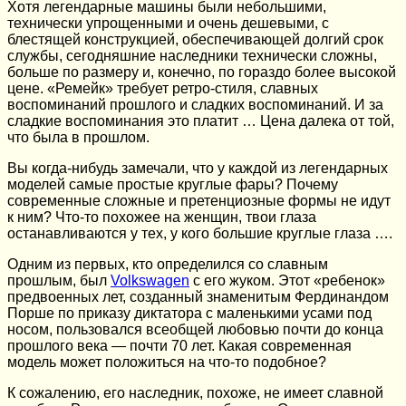
Хотя легендарные машины были небольшими,
технически упрощенными и очень дешевыми, с
блестящей конструкцией, обеспечивающей долгий срок
службы, сегодняшние наследники технически сложны,
больше по размеру и, конечно, по гораздо более высокой
цене. «Ремейк» требует ретро-стиля, славных
воспоминаний прошлого и сладких воспоминаний. И за
сладкие воспоминания это платит … Цена далека от той,
что была в прошлом.
Вы когда-нибудь замечали, что у каждой из легендарных
моделей самые простые круглые фары? Почему
современные сложные и претенциозные формы не идут
к ним? Что-то похожее на женщин, твои глаза
останавливаются у тех, у кого большие круглые глаза ….
Одним из первых, кто определился со славным
прошлым, был
Volkswagen
с его жуком. Этот «ребенок»
предвоенных лет, созданный знаменитым Фердинандом
Порше по приказу диктатора с маленькими усами под
носом, пользовался всеобщей любовью почти до конца
прошлого века — почти 70 лет. Какая современная
модель может положиться на что-то подобное?
К сожалению, его наследник, похоже, не имеет славной