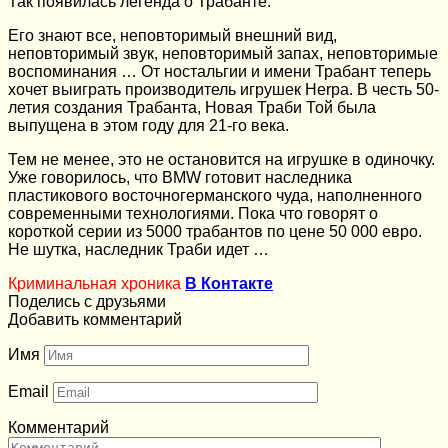
Так появилась легенда о Трабанте.
Его знают все, неповторимый внешний вид,
неповторимый звук, неповторимый запах, неповторимые
воспоминания … От ностальгии и имени Трабант теперь
хочет выиграть производитель игрушек Herpa. В честь 50-
летия создания Трабанта, Новая Траби Той была
выпущена в этом году для 21-го века.
Тем не менее, это не остановится на игрушке в одиночку.
Уже говорилось, что BMW готовит наследника
пластикового восточногерманского чуда, наполненного
современными технологиями. Пока что говорят о
короткой серии из 5000 трабантов по цене 50 000 евро.
Не шутка, наследник Траби идет …
Криминальная хроника
В Контакте
Поделись с друзьями
Добавить комментарий
Имя
Email
Комментарий