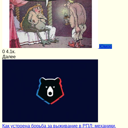
Юмор
0
4.1к.
Далее
Как устроена борьба за выживание в РПЛ: механики,