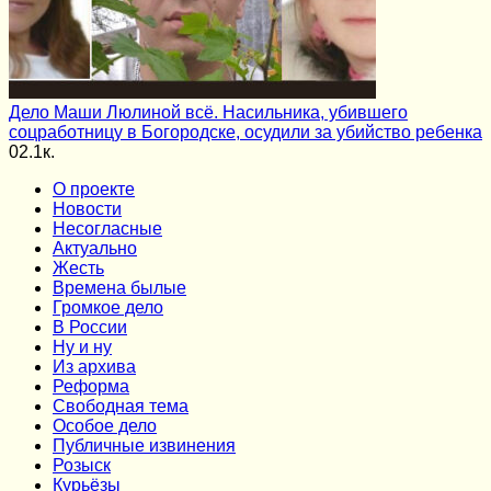
Дело Маши Люлиной всё. Насильника, убившего
соцработницу в Богородске, осудили за убийство ребенка
0
2.1к.
О проекте
Новости
Несогласные
Актуально
Жесть
Времена былые
Громкое дело
В России
Ну и ну
Из архива
Реформа
Cвободная тема
Особое дело
Публичные извинения
Розыск
Курьёзы