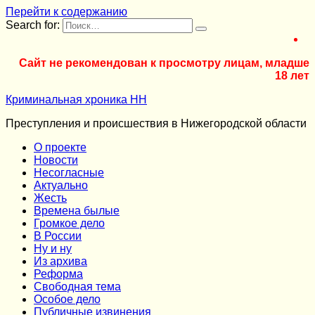
Перейти к содержанию
Search for:
Сайт не рекомендован к просмотру лицам, младше
18 лет
Криминальная хроника НН
Преступления и происшествия в Нижегородской области
О проекте
Новости
Несогласные
Актуально
Жесть
Времена былые
Громкое дело
В России
Ну и ну
Из архива
Реформа
Cвободная тема
Особое дело
Публичные извинения