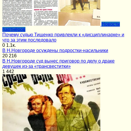
Новости
партнёров
Почему судью Тищенко привлекли к «дисциплинарке» и
что за этим последовало
0
1.1к.
В Н.Новгороде осуждены подростки-насильники
20
216
В Н.Новгороде суд вынес приговор по делу о драке
девушек из-за «трансвеститки»
1
442