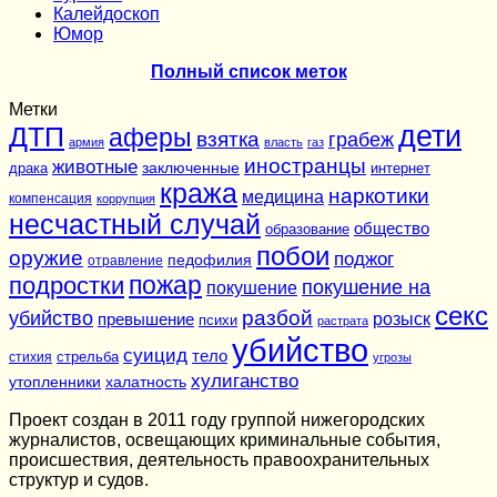
Калейдоскоп
Юмор
Полный список меток
Метки
дети
ДТП
аферы
взятка
грабеж
армия
власть
газ
иностранцы
животные
заключенные
драка
интернет
кража
наркотики
медицина
компенсация
коррупция
несчастный случай
общество
образование
побои
оружие
поджог
педофилия
отравление
подростки
пожар
покушение на
покушение
секс
разбой
убийство
розыск
превышение
психи
растрата
убийство
суицид
тело
стихия
стрельба
угрозы
хулиганство
утопленники
халатность
Проект создан в 2011 году группой нижегородских
журналистов, освещающих криминальные события,
происшествия, деятельность правоохранительных
структур и судов.