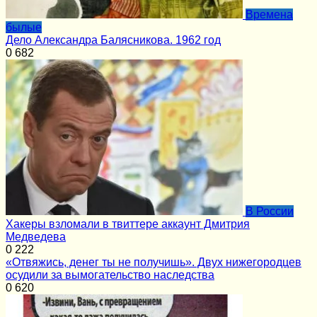
Времена
былые
Дело Александра Балясникова. 1962 год
0
682
В России
Хакеры взломали в твиттере аккаунт Дмитрия
Медведева
0
222
«Отвяжись, денег ты не получишь». Двух нижегородцев
осудили за вымогательство наследства
0
620