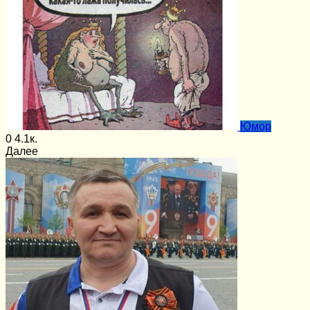
Юмор
0
4.1к.
Далее