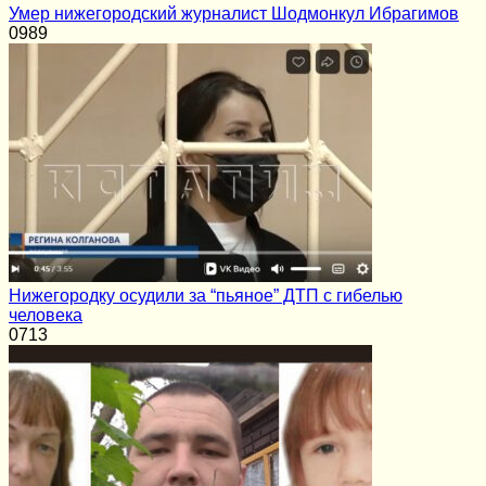
Умер нижегородский журналист Шодмонкул Ибрагимов
0
989
Нижегородку осудили за “пьяное” ДТП с гибелью
человека
0
713