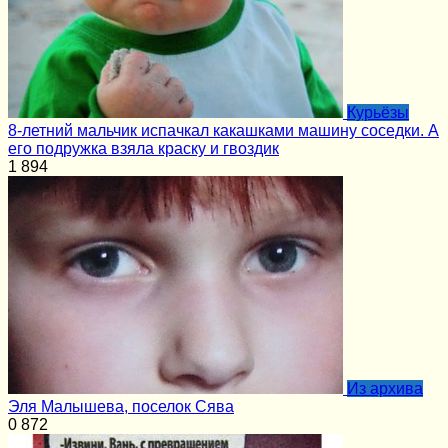
Курьёзы
8-летний мальчик испачкал какашками машину соседки. А
его подружка взяла краску и гвоздик
1
894
Из архива
Эля Малышева, поселок Сява
0
872