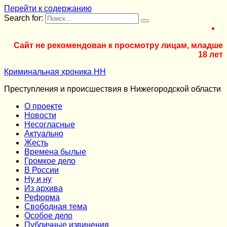
Перейти к содержанию
Search for:
Сайт не рекомендован к просмотру лицам, младше
18 лет
Криминальная хроника НН
Преступления и происшествия в Нижегородской области
О проекте
Новости
Несогласные
Актуально
Жесть
Времена былые
Громкое дело
В России
Ну и ну
Из архива
Реформа
Cвободная тема
Особое дело
Публичные извинения