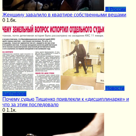
В России
Женщину завалило в квартире собственными вещами
0
1.6к.
Новости
партнёров
Почему судью Тищенко привлекли к «дисциплинарке» и
что за этим последовало
0
1.1к.