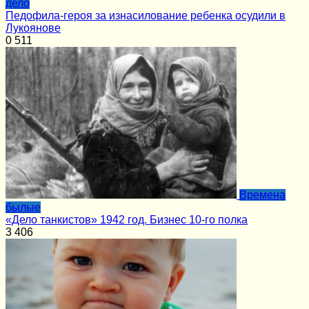
дело
Педофила-героя за изнасилование ребенка осудили в
Лукоянове
0
511
Времена
былые
«Дело танкистов» 1942 год. Бизнес 10-го полка
3
406