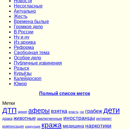
Новости
Несогласные
Актуально
Жесть
Времена былые
Громкое дело
В России
Ну и ну
Из архива
Реформа
Cвободная тема
Особое дело
Публичные извинения
Розыск
Курьёзы
Калейдоскоп
Юмор
Полный список меток
Метки
дети
ДТП
аферы
взятка
грабеж
армия
власть
газ
иностранцы
животные
заключенные
драка
интернет
кража
наркотики
медицина
компенсация
коррупция