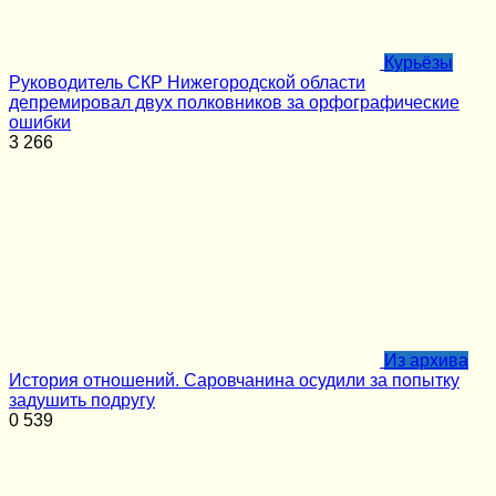
Курьёзы
Руководитель СКР Нижегородской области
депремировал двух полковников за орфографические
ошибки
3
266
Из архива
История отношений. Саровчанина осудили за попытку
задушить подругу
0
539