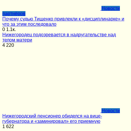
Новости
партнёров
Почему судью Тищенко привлекли к «дисциплинарке» и
что за этим последовало
0
1.1к.
Нижегородец подозревается в надругательстве над
телом матери
4
220
Новости
Нижегородский пенсионер обиделся на вице-
губернатора и «заминировал» его приемную
1
622