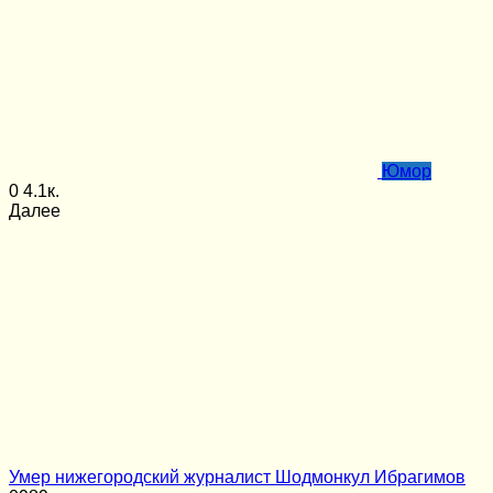
Юмор
0
4.1к.
Далее
Умер нижегородский журналист Шодмонкул Ибрагимов