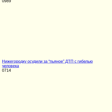
0
989
Нижегородку осудили за “пьяное” ДТП с гибелью
человека
0
714