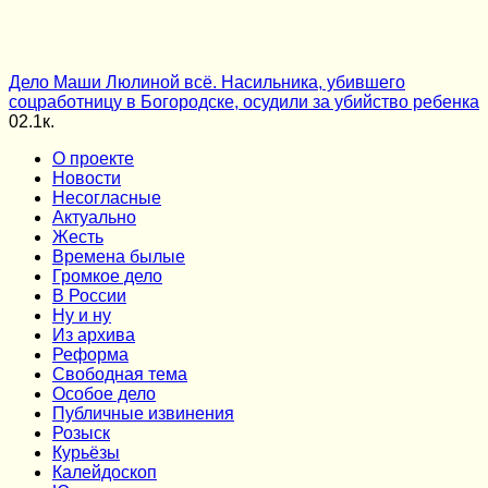
Дело Маши Люлиной всё. Насильника, убившего
соцработницу в Богородске, осудили за убийство ребенка
0
2.1к.
О проекте
Новости
Несогласные
Актуально
Жесть
Времена былые
Громкое дело
В России
Ну и ну
Из архива
Реформа
Cвободная тема
Особое дело
Публичные извинения
Розыск
Курьёзы
Калейдоскоп