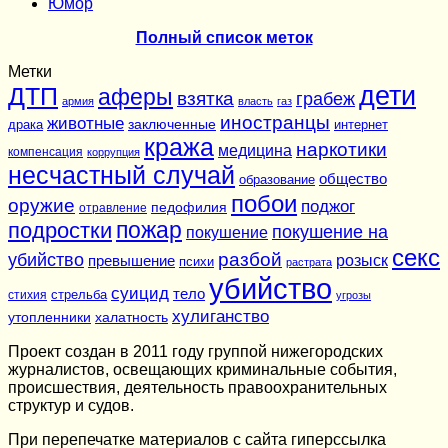
Юмор
Полный список меток
Метки
дети
ДТП
аферы
взятка
грабеж
армия
власть
газ
иностранцы
животные
заключенные
драка
интернет
кража
наркотики
медицина
компенсация
коррупция
несчастный случай
общество
образование
побои
оружие
поджог
педофилия
отравление
подростки
пожар
покушение на
покушение
секс
разбой
убийство
розыск
превышение
психи
растрата
убийство
суицид
тело
стихия
стрельба
угрозы
хулиганство
утопленники
халатность
Проект создан в 2011 году группой нижегородских
журналистов, освещающих криминальные события,
происшествия, деятельность правоохранительных
структур и судов.
При перепечатке материалов c сайта гиперссылка