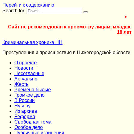
Перейти к содержанию
Search for:
Сайт не рекомендован к просмотру лицам, младше
18 лет
Криминальная хроника НН
Преступления и происшествия в Нижегородской области
О проекте
Новости
Несогласные
Актуально
Жесть
Времена былые
Громкое дело
В России
Ну и ну
Из архива
Реформа
Cвободная тема
Особое дело
Публичные извинения