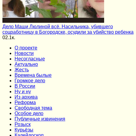
Дело Маши Люлиной всё. Насильника, убившего
соцработницу в Богородске, осудили за убийство ребенка
0
2.1к.
О проекте
Новости
Несогласные
Актуально
Жесть
Времена былые
Громкое дело
В России
Ну и ну
Из архива
Реформа
Cвободная тема
Особое дело
Публичные извинения
Розыск
Курьёзы
Калейдоскоп