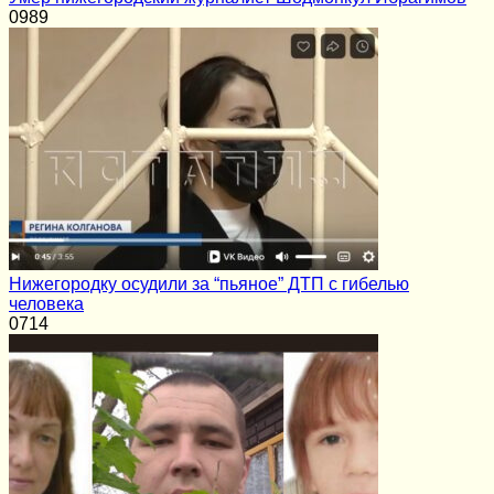
0
989
Нижегородку осудили за “пьяное” ДТП с гибелью
человека
0
714