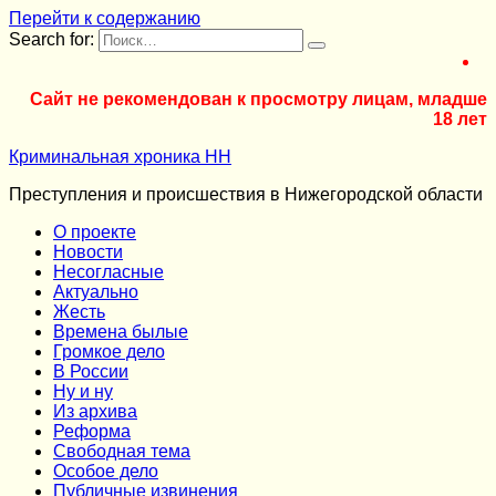
Перейти к содержанию
Search for:
Сайт не рекомендован к просмотру лицам, младше
18 лет
Криминальная хроника НН
Преступления и происшествия в Нижегородской области
О проекте
Новости
Несогласные
Актуально
Жесть
Времена былые
Громкое дело
В России
Ну и ну
Из архива
Реформа
Cвободная тема
Особое дело
Публичные извинения