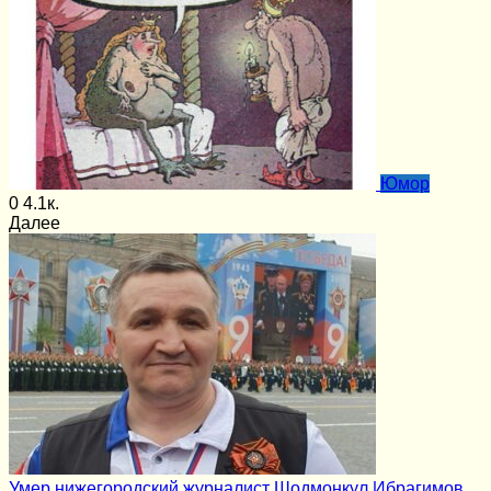
Юмор
0
4.1к.
Далее
Умер нижегородский журналист Шодмонкул Ибрагимов