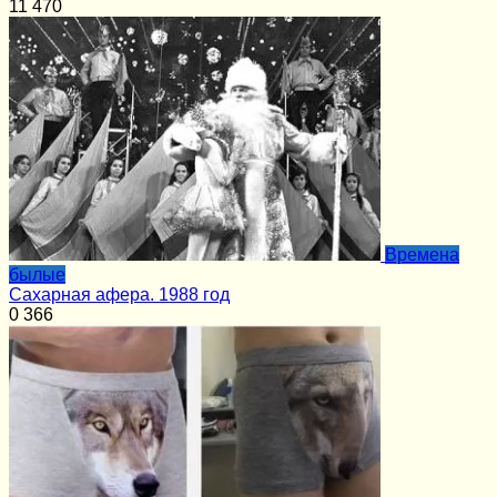
11
470
Времена
былые
Сахарная афера. 1988 год
0
366