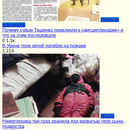
Новости
партнёров
Почему судью Тищенко привлекли к «дисциплинарке» и
что за этим последовало
0
1.1к.
В Урене трое детей погибли на пожаре
1
214
Жесть
Нижегородка три года хранила под кроватью тело сына-
подростка