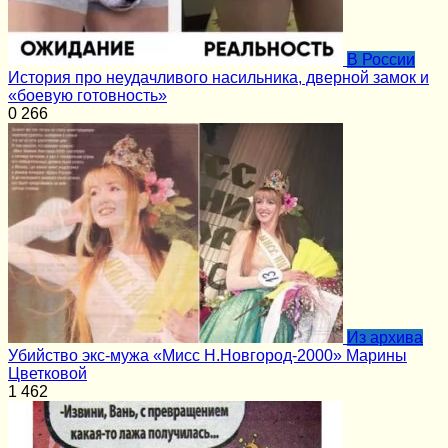
В России
История про неудачливого насильника, дверной замок и
«боевую готовность»
0
266
Из архива
Убийство экс-мужа «Мисс Н.Новгород-2000» Марины
Цветковой
1
462