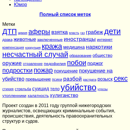
Юмор
Полный список меток
Метки
дети
ДТП
аферы
взятка
грабеж
армия
власть
газ
иностранцы
животные
заключенные
драка
интернет
кража
наркотики
медицина
компенсация
коррупция
несчастный случай
общество
образование
побои
оружие
поджог
педофилия
отравление
подростки
пожар
покушение на
покушение
секс
разбой
убийство
розыск
превышение
психи
растрата
убийство
суицид
тело
стихия
стрельба
угрозы
хулиганство
утопленники
халатность
Проект создан в 2011 году группой нижегородских
журналистов, освещающих криминальные события,
происшествия, деятельность правоохранительных
структур и судов.