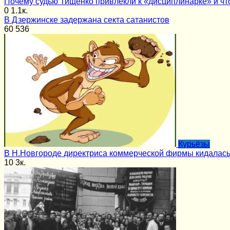
Почему судью Тищенко привлекли к «дисциплинарке» и чт
0
1.1к.
В Дзержинске задержана секта сатанистов
60
536
Курьёзы
В Н.Новгороде директриса коммерческой фирмы кидалась
10
3к.