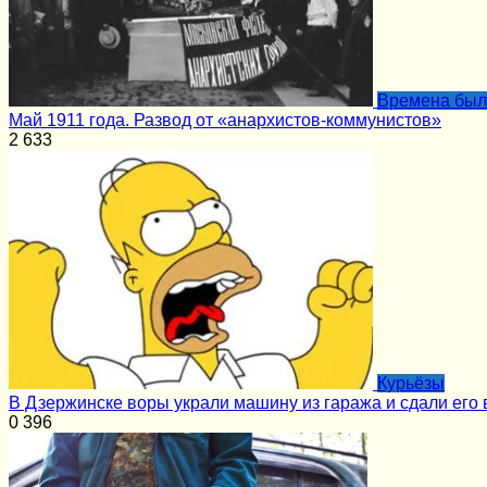
Времена бы
Май 1911 года. Развод от «анархистов-коммунистов»
2
633
Курьёзы
В Дзержинске воры украли машину из гаража и сдали его 
0
396