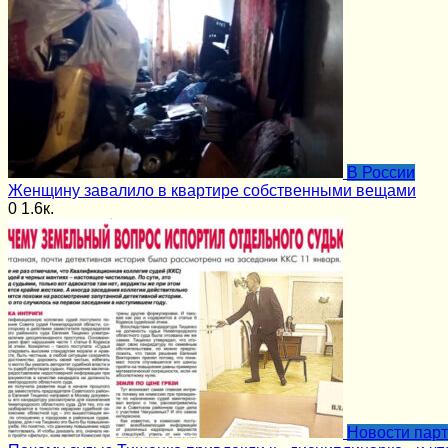
В России
Женщину завалило в квартире собственными вещами
0
1.6к.
Новости пар