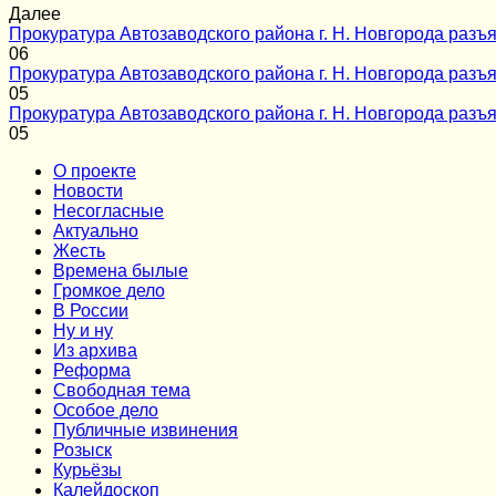
Далее
Прокуратура Автозаводского района г. Н. Новгорода разъя
0
6
Прокуратура Автозаводского района г. Н. Новгорода разъя
0
5
Прокуратура Автозаводского района г. Н. Новгорода разъя
0
5
О проекте
Новости
Несогласные
Актуально
Жесть
Времена былые
Громкое дело
В России
Ну и ну
Из архива
Реформа
Cвободная тема
Особое дело
Публичные извинения
Розыск
Курьёзы
Калейдоскоп