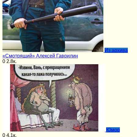
Из архива
«Смотрящий» Алексей Гаврилин
0
2.8к.
Юмор
0
4.1к.