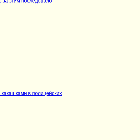
о за этим последовало
 какашками в полицейских