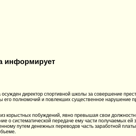
на информирует
а осужден директор спортивной школы за совершение прест
ы его полномочий и повлекших существенное нарушение пр
ия из корыстных побуждений, явно превышая свои должност
ние о систематической передаче ему части получаемых ей 
нному путем денежных переводов часть заработной платы 
объеме.