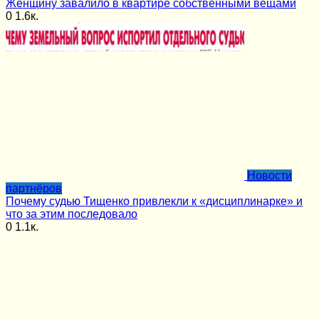
Женщину завалило в квартире собственными вещами
0
1.6к.
Новости
партнёров
Почему судью Тищенко привлекли к «дисциплинарке» и
что за этим последовало
0
1.1к.