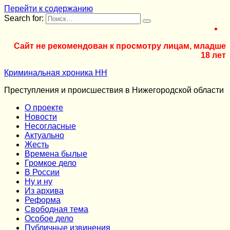
Перейти к содержанию
Search for:
Сайт не рекомендован к просмотру лицам, младше
18 лет
Криминальная хроника НН
Преступления и происшествия в Нижегородской области
О проекте
Новости
Несогласные
Актуально
Жесть
Времена былые
Громкое дело
В России
Ну и ну
Из архива
Реформа
Cвободная тема
Особое дело
Публичные извинения