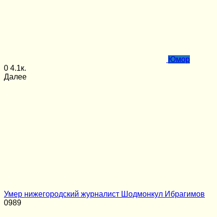
Юмор
0
4.1к.
Далее
Умер нижегородский журналист Шодмонкул Ибрагимов
0
989