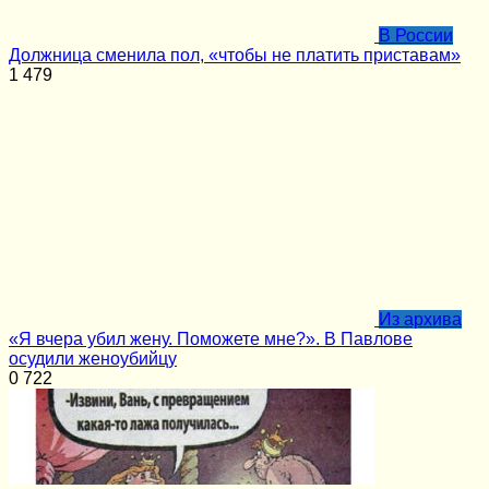
В России
Должница сменила пол, «чтобы не платить приставам»
1
479
Из архива
«Я вчера убил жену. Поможете мне?». В Павлове
осудили женоубийцу
0
722