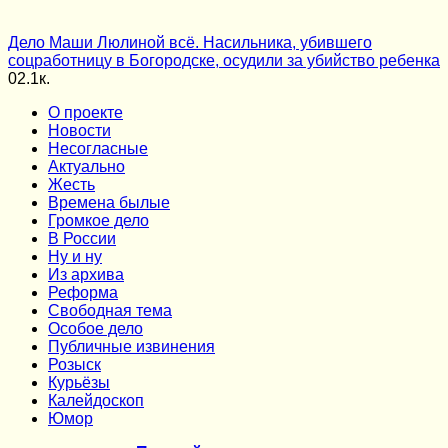
Дело Маши Люлиной всё. Насильника, убившего
соцработницу в Богородске, осудили за убийство ребенка
0
2.1к.
О проекте
Новости
Несогласные
Актуально
Жесть
Времена былые
Громкое дело
В России
Ну и ну
Из архива
Реформа
Cвободная тема
Особое дело
Публичные извинения
Розыск
Курьёзы
Калейдоскоп
Юмор