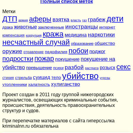
Полный список меток
Метки
дети
ДТП
аферы
взятка
грабеж
армия
власть
газ
иностранцы
животные
заключенные
драка
интернет
кража
наркотики
медицина
компенсация
коррупция
несчастный случай
общество
образование
побои
оружие
поджог
педофилия
отравление
подростки
пожар
покушение на
покушение
секс
разбой
убийство
розыск
превышение
психи
растрата
убийство
суицид
тело
стихия
стрельба
угрозы
хулиганство
утопленники
халатность
Проект создан в 2011 году группой нижегородских
журналистов, освещающих криминальные события,
происшествия, деятельность правоохранительных
структур и судов.
При перепечатке материалов c сайта гиперссылка
kriminalnn.ru обязательна