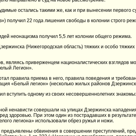
удимые остались такими же, как и при вынесении первого 
з») получил 22 года лишения свободы в колонии строго ре
идей неонацизма получил 5,5 лет колонии общего режима.
ержинска (Нижегородская область) тяжких и особо тяжких 
нов, являясь приверженцем националистических взглядов 
Белый Легион».
отал правила приема в него, правила поведения и требов
зация «Белый легион» (несколько жилых районов Дзержинск
ил вступить одному из своих несовершеннолетних знакомых
ной ненависти совершали на улицах Дзержинска нападения 
ред здоровью. При этом один из пострадавших в результат
елого легиона» использовали обрез ружья и ножи.
 предъявлены обвинения в совершении преступлений, преду