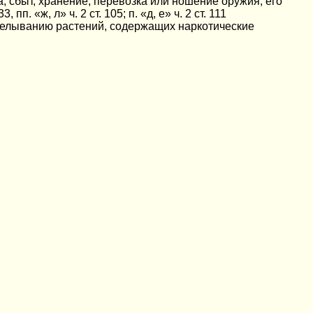
ача, сбыт, хранение, перевозка или ношение оружия, его
пп. «ж, л» ч. 2 ст. 105; п. «д, е» ч. 2 ст. 111
зделыванию растений, содержащих наркотические