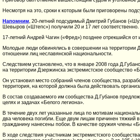
Несмотря на это, сроки к которым были приговорены подс
Напомним
, 20-летний подсудимый Дмитрий Губанов («Шу
Шевыров («Штепс») получили 20 и 17 лет соответственно.
17-летний Андрей Чагин («Фред») позднее отрекшийся от 
Молодые люди обвинялись в совершении на территории Дз
отношении лиц неславянской национальности.
Следствием установлено, что в январе 2008 года Д.Губа
на территории Дзержинска экстремистское сообщество «
Он установил место собраний членов сообщества, разраб
территория, на которой должна была действовать органи
В состав создаваемого им сообщества Д.Губанов предлож
целях и задачах «Белого легиона».
В течение двух лет указанные лица по мотивам националь
два человека погибли. Еще двум лицам причинен тяжкий в
гражданину нанесены побои. В качестве оружия члены «Б
В ходе следствия участникам экстремистского сообщества