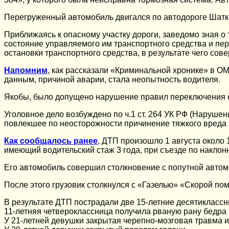
Перегруженный автомобиль двигался по автодороге Шатки
Приближаясь к опасному участку дороги, заведомо зная о т
состояние управляемого им транспортного средства и пер
остановки транспортного средства, в результате чего со
Напомним
, как рассказали «Криминальной хронике» в ОМ
данным, причиной аварии, стала неопытность водителя.
Якобы, было допущено нарушение правил переключения ско
Уголовное дело возбуждено по ч.1 ст. 264 УК РФ (Наруш
повлекшее по неосторожности причинение тяжкого вреда 
Как сообщалось ранее
, ДТП произошло 1 августа около 
имеющий водительский стаж 3 года, при съезде по наклонн
Его автомобиль совершил столкновение с попутной автома
После этого грузовик столкнулся с «Газелью» «Скорой по
В результате ДТП пострадали две 15-летние десятиклассн
11-летняя четвероклассница получила рваную рану бедра
У 21-летней девушки закрытая черепно-мозговая травма и