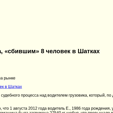
а, «сбившим» 8 человек в Шатках
на рынке
судебного процесса над водителем грузовика, который, по
 что 1 августа 2012 года водитель Е., 1986 года рождени
втомашина была загружена 27540 кг щебня, что превышало 