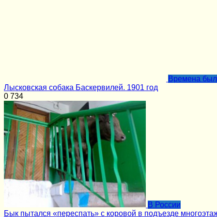
Времена бы
Лысковская собака Баскервилей. 1901 год
0
734
В России
Бык пытался «переспать» с коровой в подъезде многоэта