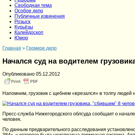
Cвободная тема
Особое дело
Публичные извинения
Розыск
Курьёзы
Калейдоскоп
Юмор
Главная
»
Громкое дело
Начался суд на водителем грузовик
Опубликовано
05.12.2012
Напомним, грузовик с щебнем «врезался» в толпу людей 
Пресс-служба Нижегородского облсуда сообщает о начале 
человек.
По данным предварительного расследования установлено,
384», у которого была неисправна тормозная система. А