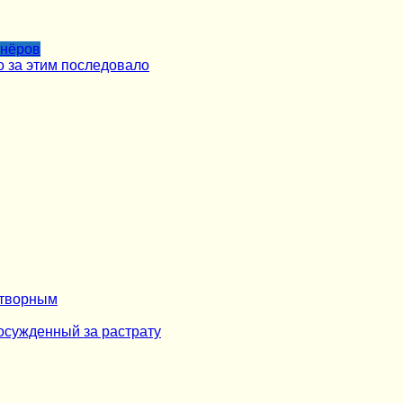
тнёров
о за этим последовало
отворным
осужденный за растрату