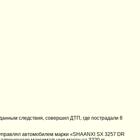
 данным следствия, совершил ДТП, где пострадали 8
я, управлял автомобилем марки «SHAANXI SX 3257 DR
разрешенную максимальную массу на 3220 кг.