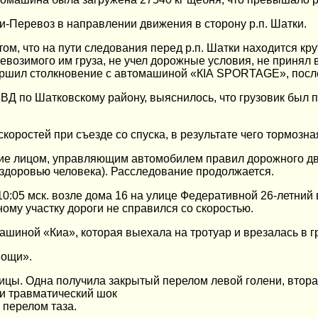
-Перевоз в направлении движения в сторону р.п. Шатки.
ом, что на пути следования перед р.п. Шатки находится кру
евозимого им груза, не учел дорожные условия, не принял
вершил столкновение с автомашиной «КIА SPORTAGE», после
ВД по Шатковскому району, выяснилось, что грузовик был 
ростей при съезде со спуска, в результате чего тормозна
ение лицом, управляющим автомобилем правил дорожного дв
здоровью человека). Расследование продолжается.
10:05 мск. возле дома 16 на улице Федеративной 26-летни
ому участку дороги не справился со скоростью.
шиной «Киа», которая выехала на тротуар и врезалась в г
мощи».
ицы. Одна получила закрытый перелом левой голени, втора
 и травматический шок
 перелом таза.