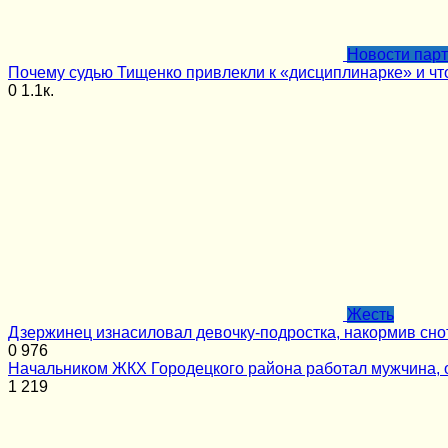
Новости пар
Почему судью Тищенко привлекли к «дисциплинарке» и чт
0
1.1к.
Жесть
Дзержинец изнасиловал девочку-подростка, накормив сн
0
976
Начальником ЖКХ Городецкого района работал мужчина, 
1
219