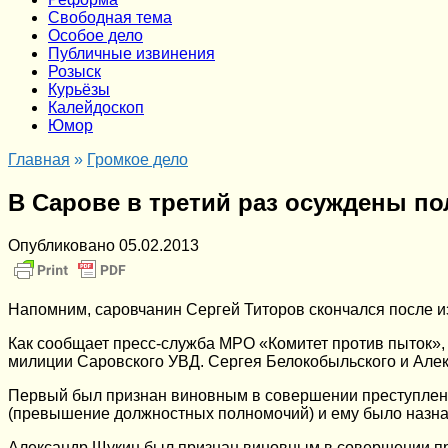
Cвободная тема
Особое дело
Публичные извинения
Розыск
Курьёзы
Калейдоскоп
Юмор
Главная
»
Громкое дело
В Сарове в третий раз осуждены по
Опубликовано
05.02.2013
Напомним, саровчанин Сергей Титоров скончался после и
Как сообщает пресс-служба МРО «Комитет против пыток»
милиции Саровского УВД. Сергея Белокобыльского и Але
Первый был признан виновным в совершении преступлений, 
(превышение должностных полномочий) и ему было назнач
Александр Щукин был признан виновным в совершении пре