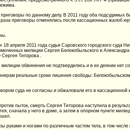
режима.
приговоры по данному делу. В 2011 году оба подсудимых б
раза приговоры отменялись после кассационных жалоб юр
ны.
 18 апреля 2011 года судья Саровского городского суда 
омоченных милиции Сергея Белокобыльского и Александра 
Сергея Титорова .
милиции обвинения не подтвердились и в их деянии нет со
онерам реальные сроки лишения свободы: Белокобыльскому
вором суда не согласны и обжаловали его в кассационной 
против пыток, смерть Сергея Титорова наступила в резуль
гея, сначала у него в доме, а затем в опорном пункте мили
ршал.
 руками и ногами по различным частям тела, в том числе 