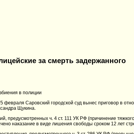
лицейские за смерть задержанного
збиения в полиции
, 5 февраля Саровский городской суд вынес приговор в о
ксандра Щукина.
предусмотренных ч. 4 ст. 111 УК РФ (причинение тяжкого в
ено наказание в виде лишения свободы сроком 12 лет стр
ступления, предусмотренного ч. 3 ст. 286 УК РФ (превыш