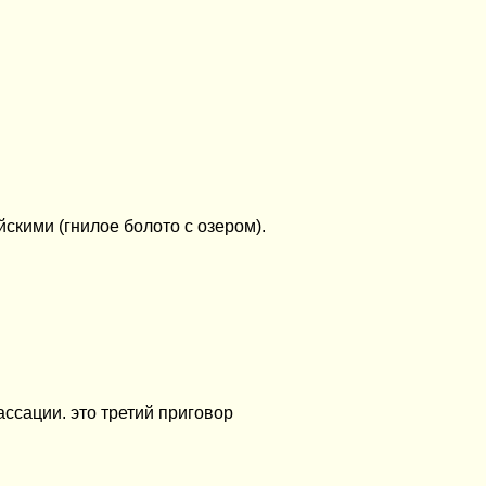
скими (гнилое болото с озером).
ссации. это третий приговор