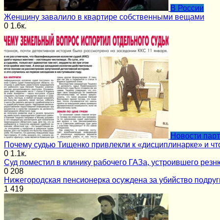
В России
Женщину завалило в квартире собственными вещами
0
1.6к.
Новости пар
Почему судью Тищенко привлекли к «дисциплинарке» и чт
0
1.1к.
Суд поместил в клинику рабочего ГАЗа, устроившего резн
0
208
Нижегородская пенсионерка осуждена за убийство подруг
1
419