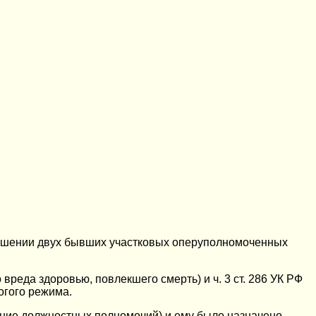
тношении двух бывших участковых оперуполномоченных
реда здоровью, повлекшего смерть) и ч. 3 ст. 286 УК РФ
огого режима.
ение должностных полномочий) и ему было назначено