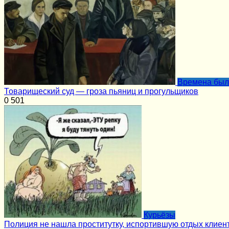
Времена бы
Товарищеский суд — гроза пьяниц и прогульщиков
0
501
Курьёзы
Полиция не нашла проститутку, испортившую отдых клиен