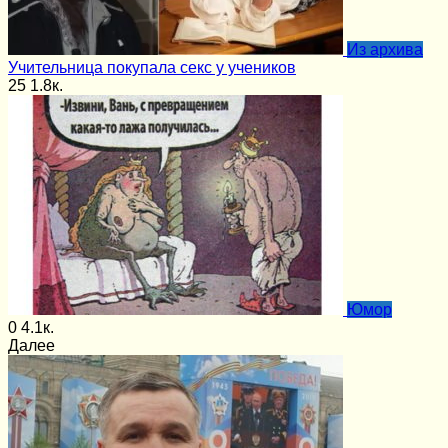
Из архива
Учительница покупала секс у учеников
25
1.8к.
Юмор
0
4.1к.
Далее