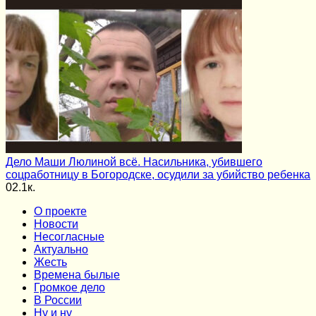
Дело Маши Люлиной всё. Насильника, убившего
соцработницу в Богородске, осудили за убийство ребенка
0
2.1к.
О проекте
Новости
Несогласные
Актуально
Жесть
Времена былые
Громкое дело
В России
Ну и ну