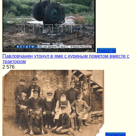
Новости
Павловчанин утонул в яме с куриным пометом вместе с
трактором
2
576
Времена