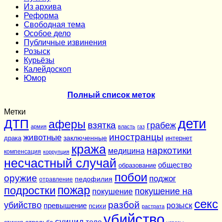
Из архива
Реформа
Cвободная тема
Особое дело
Публичные извинения
Розыск
Курьёзы
Калейдоскоп
Юмор
Полный список меток
Метки
дети
ДТП
аферы
взятка
грабеж
армия
власть
газ
иностранцы
животные
заключенные
драка
интернет
кража
наркотики
медицина
компенсация
коррупция
несчастный случай
общество
образование
побои
оружие
поджог
педофилия
отравление
подростки
пожар
покушение на
покушение
секс
разбой
убийство
розыск
превышение
психи
растрата
убийство
суицид
тело