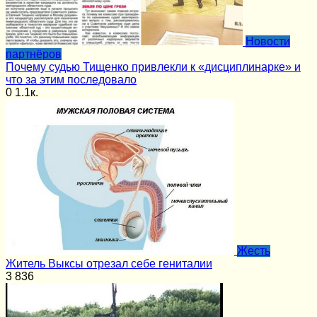
Новости
партнёров
Почему судью Тищенко привлекли к «дисциплинарке» и
что за этим последовало
0
1.1к.
Жесть
Житель Выксы отрезал себе гениталии
3
836