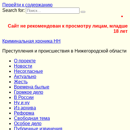
Перейти к содержанию
Search for:
Сайт не рекомендован к просмотру лицам, младше
18 лет
Криминальная хроника НН
Преступления и происшествия в Нижегородской области
О проекте
Новости
Несогласные
Актуально
Жесть
Времена былые
Громкое дело
В России
Ну и ну
Из архива
Реформа
Cвободная тема
Особое дело
Публичные извинения