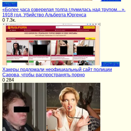
былые
«Более часа озверелая толпа глумилась над трупом…».
1918 год. Убийство Альберта Юргенса
0
7.3к.
Курьёзы
Хакеры подломали неофициальный сайт полиции
Сарова, чтобы распространять порно
0
284