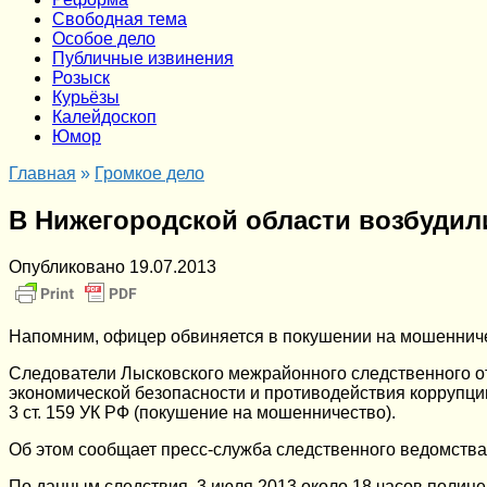
Cвободная тема
Особое дело
Публичные извинения
Розыск
Курьёзы
Калейдоскоп
Юмор
Главная
»
Громкое дело
В Нижегородской области возбудил
Опубликовано
19.07.2013
Напомним, офицер обвиняется в покушении на мошеннич
Следователи Лысковского межрайонного следственного о
экономической безопасности и противодействия коррупции
3 ст. 159 УК РФ (покушение на мошенничество).
Об этом сообщает пресс-служба следственного ведомства
По данным следствия, 3 июля 2013 около 18 часов полиц