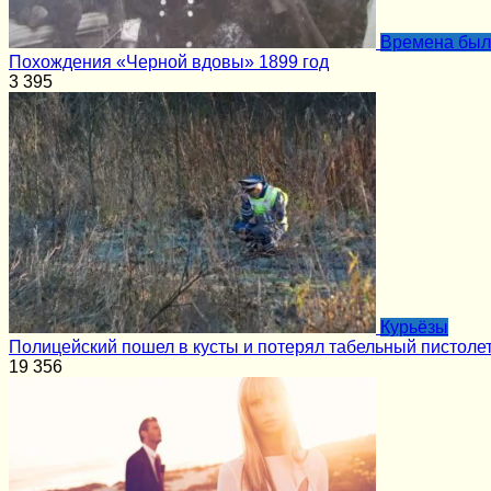
Времена бы
Похождения «Черной вдовы» 1899 год
3
395
Курьёзы
Полицейский пошел в кусты и потерял табельный пистоле
19
356