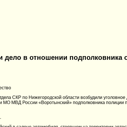
и дело в отношении подполковника о
ество
тдела СКР по Нижегородской области возбудили уголовное
 МО МВД России «Воротынский» подполковника полиции по п
.
ейский в салоне автомобиля, стоявшем на территории авто