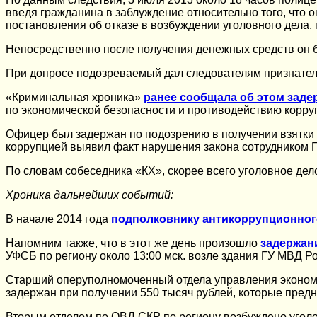
введя гражданина в заблуждение относительно того, что 
постановления об отказе в возбуждении уголовного дела,
Непосредственно после получения денежных средств он б
При допросе подозреваемый дал следователям признател
«Криминальная хроника»
ранее сообщала об этом заде
по экономической безопасности и противодействию корру
Офицер был задержан по подозрению в получении взятки в
коррупцией выявил факт нарушения закона сотрудником ГИ
По словам собеседника «КХ», скорее всего уголовное дело
Хроника дальнейших событий:
В начале 2014 года
подполковнику антикоррупционног
Напомним также, что в этот же день произошло
задержан
УФСБ по региону около 13:00 мск. возле здания ГУ МВД Ро
Старший оперуполномоченный отдела управления экономи
задержан при получении 550 тысяч рублей, которые предн
Вторым отделом по ОВД СКР по региону возбуждено уголов