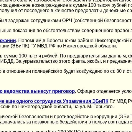
он за денежное вознаграждение в сумме 100 тысяч рублей 
 получил от последнего в качестве предоплаты денежные ср
ыл задержан сотрудниками ОРЧ (собственной безопасности
ьные показания по обстоятельствам совершенного правон
ржании
. Напомним,в Воротынском районе Нижегородской о
пции (ЭБиПК) ГУ МВД РФ по Нижегородской области.
 сумме 100 тысяч рублей. По предварительным данным, фаб
БДД. За укрывательство этого факта, якобы, и предназнач
 в отношении полицейского будет возбуждено по ст. 30 и ст
о ведомства вынесут приговор
. Офицер отделается усл
ие еще одного сотрудника Управления ЭБиПК
ГУ МВД РФ
ссии по Нижегородской области, на ул. М. Горького.
ческой безопасности и противодействию коррупции (ЭБиП
азначались за незаконные бездействия в пользу взяткодате
ное дело по п. «в» ч.5 ст. 290 УК РФ (получение должнос