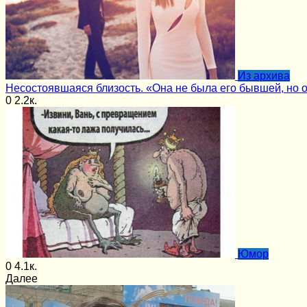
Из архива
Несостоявшаяся близость. «Она не была его бывшей, но 
0
2.2к.
Юмор
0
4.1к.
Далее