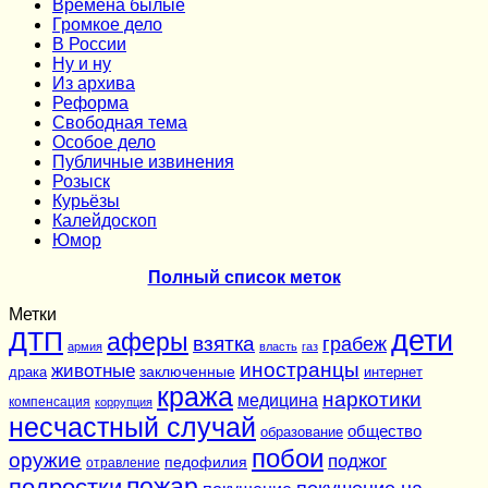
Времена былые
Громкое дело
В России
Ну и ну
Из архива
Реформа
Cвободная тема
Особое дело
Публичные извинения
Розыск
Курьёзы
Калейдоскоп
Юмор
Полный список меток
Метки
дети
ДТП
аферы
взятка
грабеж
армия
власть
газ
иностранцы
животные
заключенные
драка
интернет
кража
наркотики
медицина
компенсация
коррупция
несчастный случай
общество
образование
побои
оружие
поджог
педофилия
отравление
подростки
пожар