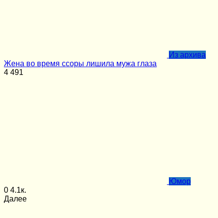
Из архива
Жена во время ссоры лишила мужа глаза
4
491
Юмор
0
4.1к.
Далее