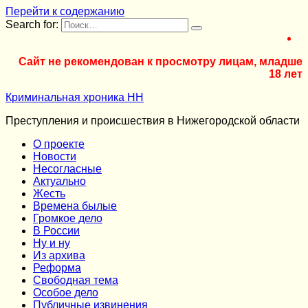
Перейти к содержанию
Search for:
Сайт не рекомендован к просмотру лицам, младше
18 лет
Криминальная хроника НН
Преступления и происшествия в Нижегородской области
О проекте
Новости
Несогласные
Актуально
Жесть
Времена былые
Громкое дело
В России
Ну и ну
Из архива
Реформа
Cвободная тема
Особое дело
Публичные извинения