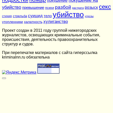
покушение на
покушение
секс
разбой
убийство
розыск
превышение
психи
растрата
убийство
суицид
тело
стихия
стрельба
угрозы
хулиганство
утопленники
халатность
Проект создан в 2011 году группой нижегородских
журналистов, освещающих криминальные события,
происшествия, деятельность правоохранительных
структур и судов.
При перепечатке материалов c сайта гиперссылка
kriminalnn.ru обязательна