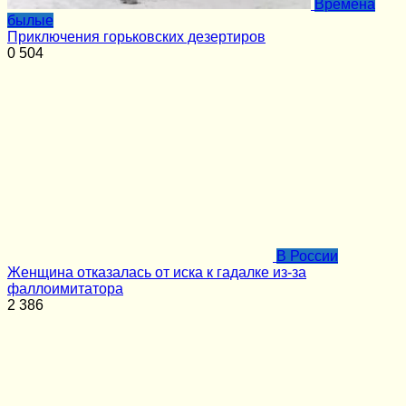
Времена
былые
Приключения горьковских дезертиров
0
504
В России
Женщина отказалась от иска к гадалке из-за
фаллоимитатора
2
386