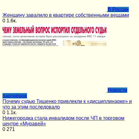
В России
Женщину завалило в квартире собственными вещами
0
1.6к.
Новости
партнёров
Почему судью Тищенко привлекли к «дисциплинарке» и
что за этим последовало
0
1.1к.
Нижегородка стала инвалидом после ЧП в торговом
центре «Муравей»
0
271