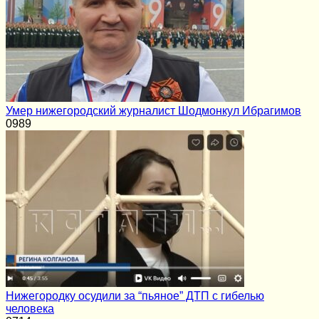
Умер нижегородский журналист Шодмонкул Ибрагимов
0
989
Нижегородку осудили за “пьяное” ДТП с гибелью
человека