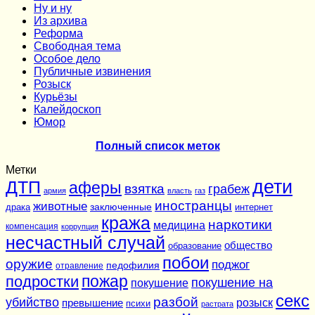
Ну и ну
Из архива
Реформа
Cвободная тема
Особое дело
Публичные извинения
Розыск
Курьёзы
Калейдоскоп
Юмор
Полный список меток
Метки
дети
ДТП
аферы
взятка
грабеж
армия
власть
газ
иностранцы
животные
заключенные
драка
интернет
кража
наркотики
медицина
компенсация
коррупция
несчастный случай
общество
образование
побои
оружие
поджог
педофилия
отравление
подростки
пожар
покушение на
покушение
секс
разбой
убийство
розыск
превышение
психи
растрата