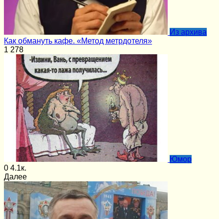
Из архива
Как обмануть кафе. «Метод метрдотеля»
1
278
Юмор
0
4.1к.
Далее