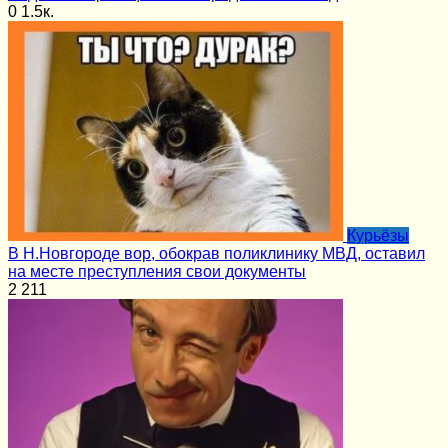
0
1.5к.
Курьёзы
В Н.Новгороде вор, обокрав поликлинику МВД, оставил
на месте преступления свои документы
2
211