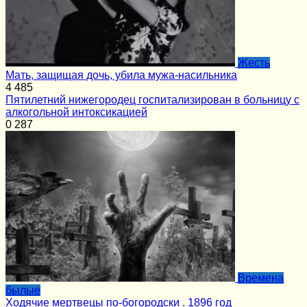
Жесть
Мать, защищая дочь, убила мужа-насильника
4
485
Пятилетний нижегородец госпитализирован в больницу с
алкогольной интоксикацией
0
287
Времена
былые
Ходячие мертвецы по-богородски . 1896 год