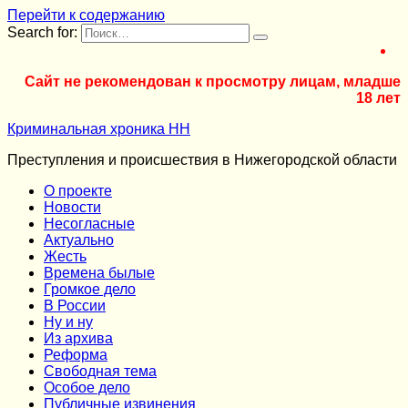
Перейти к содержанию
Search for:
Сайт не рекомендован к просмотру лицам, младше
18 лет
Криминальная хроника НН
Преступления и происшествия в Нижегородской области
О проекте
Новости
Несогласные
Актуально
Жесть
Времена былые
Громкое дело
В России
Ну и ну
Из архива
Реформа
Cвободная тема
Особое дело
Публичные извинения