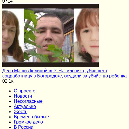
0
714
Дело Маши Люлиной всё. Насильника, убившего
соцработницу в Богородске, осудили за убийство ребенка
0
2.1к.
О проекте
Новости
Несогласные
Актуально
Жесть
Времена былые
Громкое дело
В России