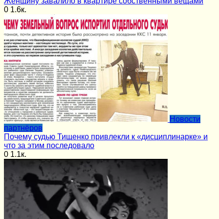
Женщину завалило в квартире собственными вещами
0
1.6к.
Новости
партнёров
Почему судью Тищенко привлекли к «дисциплинарке» и
что за этим последовало
0
1.1к.