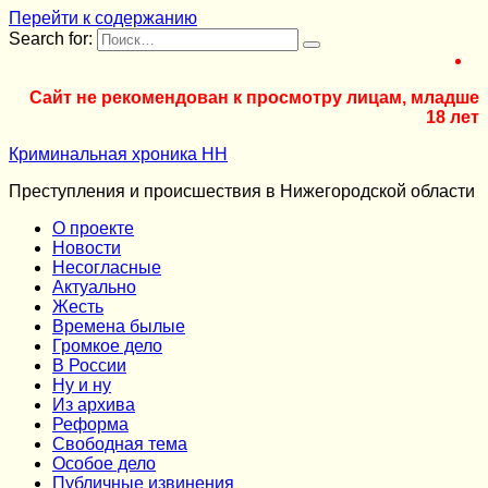
Перейти к содержанию
Search for:
Сайт не рекомендован к просмотру лицам, младше
18 лет
Криминальная хроника НН
Преступления и происшествия в Нижегородской области
О проекте
Новости
Несогласные
Актуально
Жесть
Времена былые
Громкое дело
В России
Ну и ну
Из архива
Реформа
Cвободная тема
Особое дело
Публичные извинения