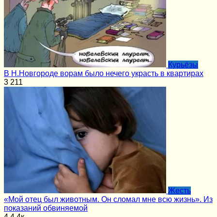
Курьёзы
В Н.Новгороде ворам было нечего украсть в квартирах
3
211
Жесть
«Мой отец был животным. Он сломал мне всю жизнь». Из
показаний обвиняемой
4
4.4к.