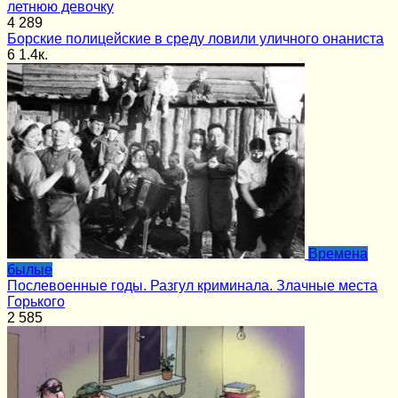
летнюю девочку
4
289
Борские полицейские в среду ловили уличного онаниста
6
1.4к.
Времена
былые
Послевоенные годы. Разгул криминала. Злачные места
Горького
2
585