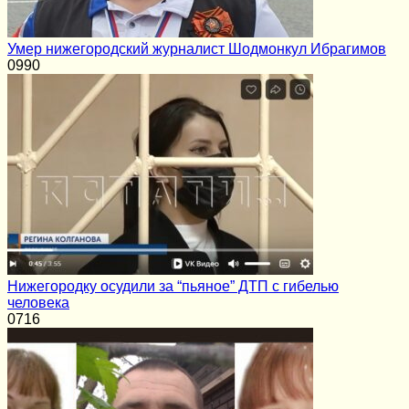
Умер нижегородский журналист Шодмонкул Ибрагимов
0
990
Нижегородку осудили за “пьяное” ДТП с гибелью
человека
0
716