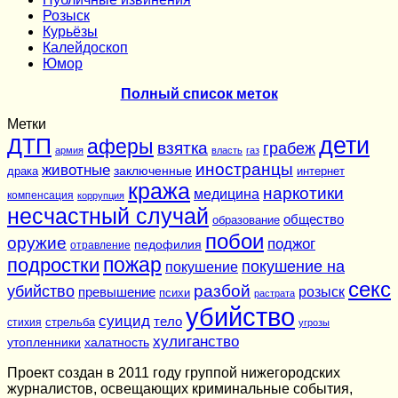
Розыск
Курьёзы
Калейдоскоп
Юмор
Полный список меток
Метки
дети
ДТП
аферы
взятка
грабеж
армия
власть
газ
иностранцы
животные
заключенные
драка
интернет
кража
наркотики
медицина
компенсация
коррупция
несчастный случай
общество
образование
побои
оружие
поджог
педофилия
отравление
подростки
пожар
покушение на
покушение
секс
разбой
убийство
розыск
превышение
психи
растрата
убийство
суицид
тело
стихия
стрельба
угрозы
хулиганство
утопленники
халатность
Проект создан в 2011 году группой нижегородских
журналистов, освещающих криминальные события,