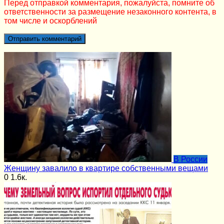
Перед отправкой комментария, пожалуйста, помните об
ответственности за размещение незаконного контента, в
том числе и оскорблений
В России
Женщину завалило в квартире собственными вещами
0
1.6к.