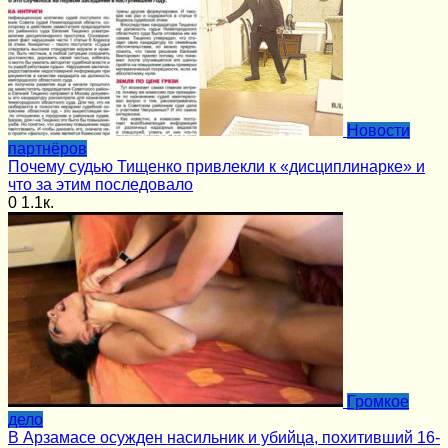
Новости
партнёров
Почему судью Тищенко привлекли к «дисциплинарке» и
что за этим последовало
0
1.1к.
Громкое
дело
В Арзамасе осужден насильник и убийца, похитивший 16-