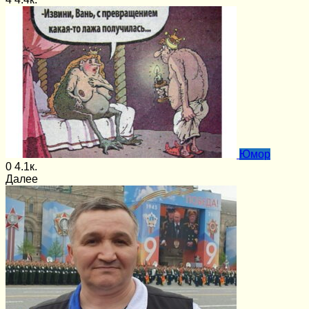
Юмор
0
4.1к.
Далее