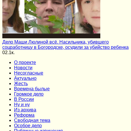
Дело Маши Люлиной всё. Насильника, убившего
соцработницу в Богородске, осудили за убийство ребенка
0
2.1к.
О проекте
Новости
Несогласные
Актуально
Жесть
Времена былые
Громкое дело
В России
Ну и ну
Из архива
Реформа
Cвободная тема
Особое дело
Публичные извинения