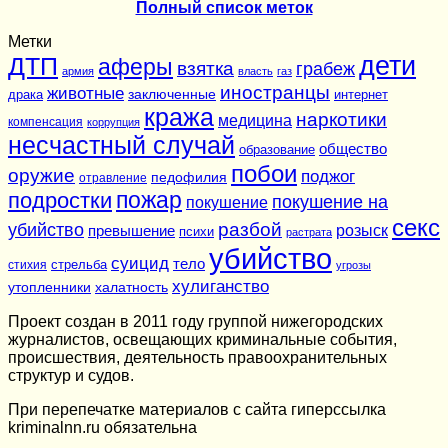
Полный список меток
Метки
дети
ДТП
аферы
взятка
грабеж
армия
власть
газ
иностранцы
животные
заключенные
драка
интернет
кража
наркотики
медицина
компенсация
коррупция
несчастный случай
общество
образование
побои
оружие
поджог
педофилия
отравление
подростки
пожар
покушение на
покушение
секс
разбой
убийство
розыск
превышение
психи
растрата
убийство
суицид
тело
стихия
стрельба
угрозы
хулиганство
утопленники
халатность
Проект создан в 2011 году группой нижегородских
журналистов, освещающих криминальные события,
происшествия, деятельность правоохранительных
структур и судов.
При перепечатке материалов c сайта гиперссылка
kriminalnn.ru обязательна