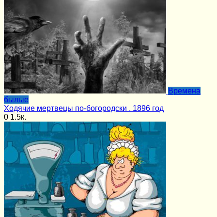
Времена
былые
Ходячие мертвецы по-богородски . 1896 год
0
1.5к.