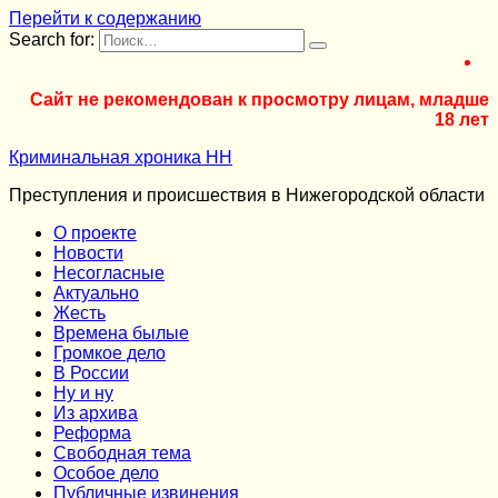
Перейти к содержанию
Search for:
Сайт не рекомендован к просмотру лицам, младше
18 лет
Криминальная хроника НН
Преступления и происшествия в Нижегородской области
О проекте
Новости
Несогласные
Актуально
Жесть
Времена былые
Громкое дело
В России
Ну и ну
Из архива
Реформа
Cвободная тема
Особое дело
Публичные извинения