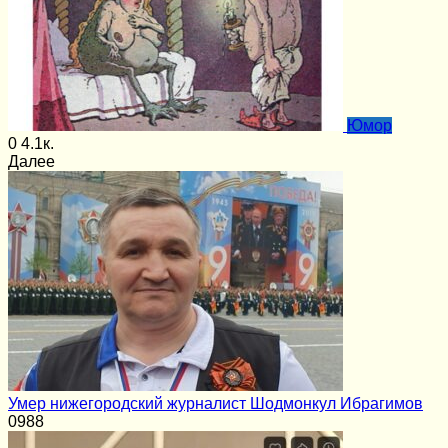
Юмор
0
4.1к.
Далее
Умер нижегородский журналист Шодмонкул Ибрагимов
0
988