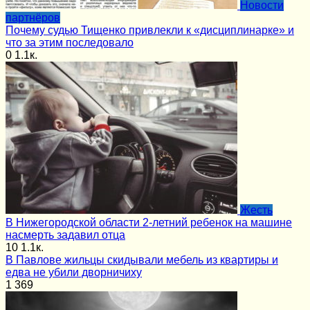
Новости
партнёров
Почему судью Тищенко привлекли к «дисциплинарке» и
что за этим последовало
0
1.1к.
Жесть
В Нижегородской области 2-летний ребенок на машине
насмерть задавил отца
10
1.1к.
В Павлове жильцы скидывали мебель из квартиры и
едва не убили дворничиху
1
369