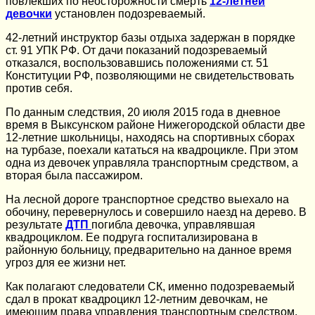
повлекших по неосторожности смерть
12-летней
девочки
установлен подозреваемый.
42-летний инструктор базы отдыха задержан в порядке
ст. 91 УПК РФ. От дачи показаний подозреваемый
отказался, воспользовавшись положениями ст. 51
Конституции РФ, позволяющими не свидетельствовать
против себя.
По данным следствия, 20 июля 2015 года в дневное
время в Выксунском районе Нижегородской области две
12-летние школьницы, находясь на спортивных сборах
на турбазе, поехали кататься на квадроцикле. При этом
одна из девочек управляла транспортным средством, а
вторая была пассажиром.
На лесной дороге транспортное средство выехало на
обочину, перевернулось и совершило наезд на дерево. В
результате
ДТП
погибла девочка, управлявшая
квадроциклом. Ее подруга госпитализирована в
районную больницу, предварительно на данное время
угроз для ее жизни нет.
Как полагают следователи СК, именно подозреваемый
сдал в прокат квадроцикл 12-летним девочкам, не
имеющим права управления транспортным средством.