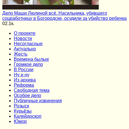
Дело Маши Люлиной всё. Насильника, убившего
соцработницу в Богородске, осудили за убийство ребенка
0
2.1к.
О проекте
Новости
Несогласные
Актуально
Жесть
Времена былые
Громкое дело
В России
Ну и ну
Из архива
Реформа
Cвободная тема
Особое дело
Публичные извинения
Розыск
Курьёзы
Калейдоскоп
Юмор