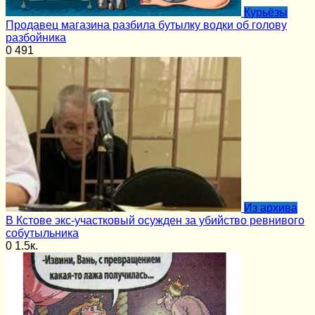
Курьёзы
Продавец магазина разбила бутылку водки об голову
разбойника
0
491
Из архива
В Кстове экс-участковый осужден за убийство ревнивого
собутыльника
0
1.5к.