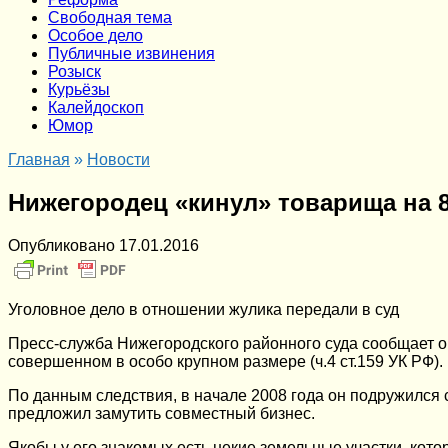
Cвободная тема
Особое дело
Публичные извинения
Розыск
Курьёзы
Калейдоскоп
Юмор
Главная
»
Новости
Нижегородец «кинул» товарища на 
Опубликовано
17.01.2016
Уголовное дело в отношении жулика передали в суд
Пресс-служба Нижегородского районного суда сообщает о
совершенном в особо крупном размере (ч.4 ст.159 УК РФ).
По данным следствия, в начале 2008 года он подружился 
предложил замутить совместный бизнес.
Якобы у его знакомых есть некие земельные участки, кот