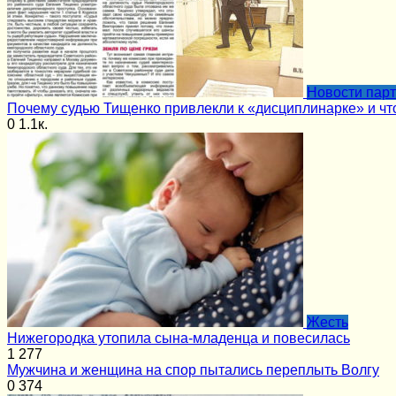
Новости пар
Почему судью Тищенко привлекли к «дисциплинарке» и чт
0
1.1к.
Жесть
Нижегородка утопила сына-младенца и повесилась
1
277
Мужчина и женщина на спор пытались переплыть Волгу
0
374