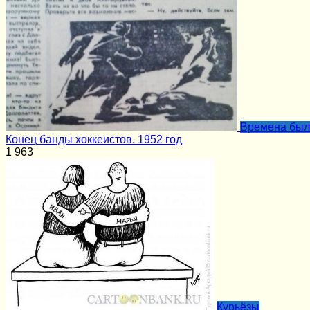
Времена бы
Конец банды хоккеистов. 1952 год
1
963
Курьёзы