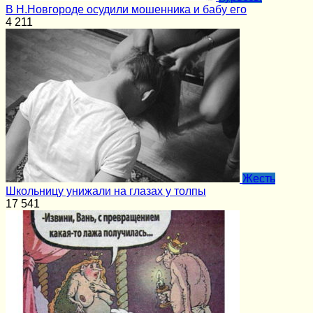
В Н.Новгороде осудили мошенника и бабу его
4
211
Жесть
Школьницу унижали на глазах у толпы
17
541