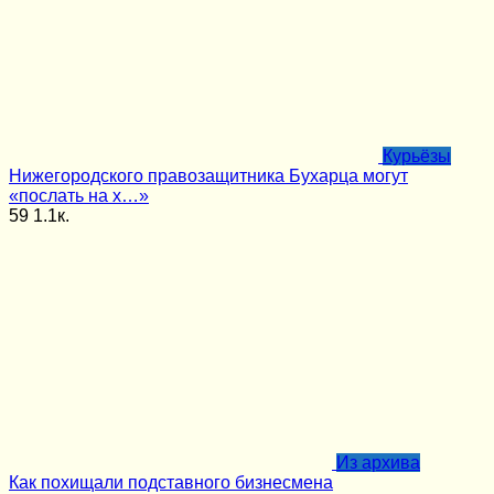
Курьёзы
Нижегородского правозащитника Бухарца могут
«послать на х…»
59
1.1к.
Из архива
Как похищали подставного бизнесмена