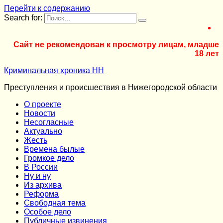
Перейти к содержанию
Search for:
Сайт не рекомендован к просмотру лицам, младше
18 лет
Криминальная хроника НН
Преступления и происшествия в Нижегородской области
О проекте
Новости
Несогласные
Актуально
Жесть
Времена былые
Громкое дело
В России
Ну и ну
Из архива
Реформа
Cвободная тема
Особое дело
Публичные извинения