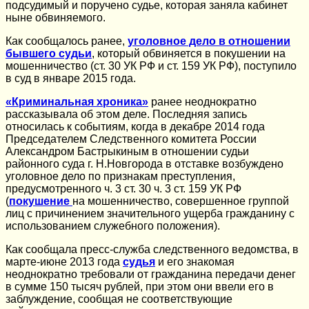
подсудимый и поручено судье, которая заняла кабинет
ныне обвиняемого.
Как сообщалось ранее,
уголовное дело в отношении
бывшего судьи
, который обвиняется в покушении на
мошенничество (ст. 30 УК РФ и ст. 159 УК РФ), поступило
в суд в январе 2015 года.
«Криминальная хроника»
ранее неоднократно
рассказывала об этом деле. Последняя запись
относилась к событиям, когда в декабре 2014 года
Председателем Следственного комитета России
Александром Бастрыкиным в отношении судьи
районного суда г. Н.Новгорода в отставке возбуждено
уголовное дело по признакам преступления,
предусмотренного ч. 3 ст. 30 ч. 3 ст. 159 УК РФ
(
покушение
на мошенничество, совершенное группой
лиц с причинением значительного ущерба гражданину с
использованием служебного положения).
Как сообщала пресс-служба следственного ведомства, в
марте-июне 2013 года
судья
и его знакомая
неоднократно требовали от гражданина передачи денег
в сумме 150 тысяч рублей, при этом они ввели его в
заблуждение, сообщая не соответствующие