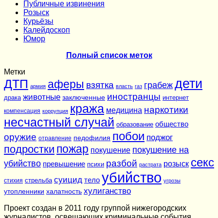
Публичные извинения
Розыск
Курьёзы
Калейдоскоп
Юмор
Полный список меток
Метки
дети
ДТП
аферы
взятка
грабеж
армия
власть
газ
иностранцы
животные
заключенные
драка
интернет
кража
наркотики
медицина
компенсация
коррупция
несчастный случай
общество
образование
побои
оружие
поджог
педофилия
отравление
подростки
пожар
покушение на
покушение
секс
разбой
убийство
розыск
превышение
психи
растрата
убийство
суицид
тело
стихия
стрельба
угрозы
хулиганство
утопленники
халатность
Проект создан в 2011 году группой нижегородских
журналистов, освещающих криминальные события,