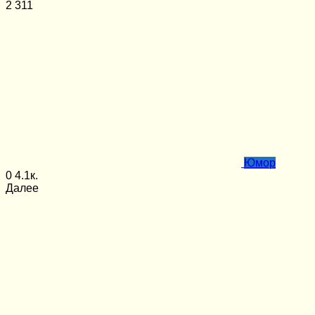
2
311
Юмор
0
4.1к.
Далее