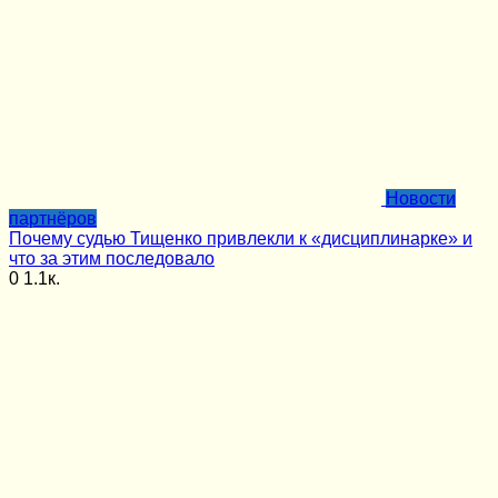
Новости
партнёров
Почему судью Тищенко привлекли к «дисциплинарке» и
что за этим последовало
0
1.1к.