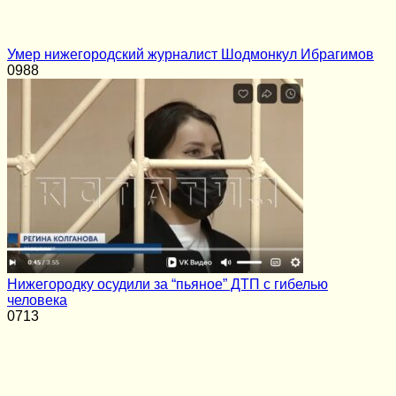
Умер нижегородский журналист Шодмонкул Ибрагимов
0
988
Нижегородку осудили за “пьяное” ДТП с гибелью
человека
0
713