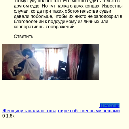
этому суду полностью. Его можно судить только в
другом суде. Но тут палка о двух концах. Известны
случаи, когда при таких обстоятельства судьи
давали побольше, чтобы их никто не заподозрил в
благоволении к подсудимому из личных или
корпоративны соображений.
Ответить
В России
Женщину завалило в квартире собственными вещами
0
1.6к.