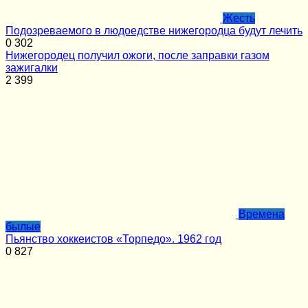
Жесть
Подозреваемого в людоедстве нижегородца будут лечить
0
302
Нижегородец получил ожоги, после заправки газом
зажигалки
2
399
Времена
былые
Пьянство хоккеистов «Торпедо». 1962 год
0
827