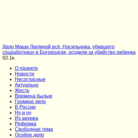
Дело Маши Люлиной всё. Насильника, убившего
соцработницу в Богородске, осудили за убийство ребенка
0
2.1к.
О проекте
Новости
Несогласные
Актуально
Жесть
Времена былые
Громкое дело
В России
Ну и ну
Из архива
Реформа
Cвободная тема
Особое дело