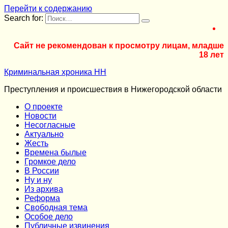
Перейти к содержанию
Search for:
Сайт не рекомендован к просмотру лицам, младше
18 лет
Криминальная хроника НН
Преступления и происшествия в Нижегородской области
О проекте
Новости
Несогласные
Актуально
Жесть
Времена былые
Громкое дело
В России
Ну и ну
Из архива
Реформа
Cвободная тема
Особое дело
Публичные извинения