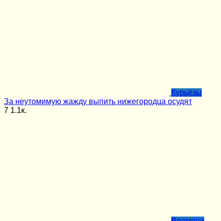
Курьёзы
За неутомимую жажду выпить нижегородца осудят
7
1.1к.
Времена