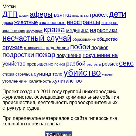
Метки
дети
ДТП
аферы
взятка
грабеж
армия
власть
газ
иностранцы
животные
заключенные
драка
интернет
кража
наркотики
медицина
компенсация
коррупция
несчастный случай
общество
образование
побои
оружие
поджог
педофилия
отравление
подростки
пожар
покушение на
покушение
секс
разбой
убийство
розыск
превышение
психи
растрата
убийство
суицид
тело
стихия
стрельба
угрозы
хулиганство
утопленники
халатность
Проект создан в 2011 году группой нижегородских
журналистов, освещающих криминальные события,
происшествия, деятельность правоохранительных
структур и судов.
При перепечатке материалов c сайта гиперссылка
kriminalnn.ru обязательна