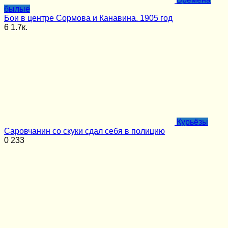
былые
Бои в центре Сормова и Канавина. 1905 год
6
1.7к.
Курьёзы
Саровчанин со скуки сдал себя в полицию
0
233