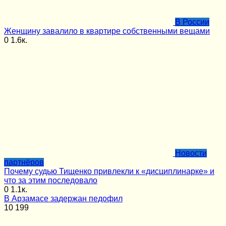
В России
Женщину завалило в квартире собственными вещами
0
1.6к.
Новости
партнёров
Почему судью Тищенко привлекли к «дисциплинарке» и
что за этим последовало
0
1.1к.
В Арзамасе задержан педофил
10
199