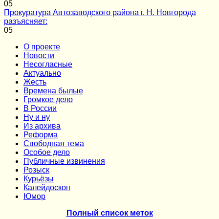
0
5
Прокуратура Автозаводского района г. Н. Новгорода
разъясняет:
0
5
О проекте
Новости
Несогласные
Актуально
Жесть
Времена былые
Громкое дело
В России
Ну и ну
Из архива
Реформа
Cвободная тема
Особое дело
Публичные извинения
Розыск
Курьёзы
Калейдоскоп
Юмор
Полный список меток