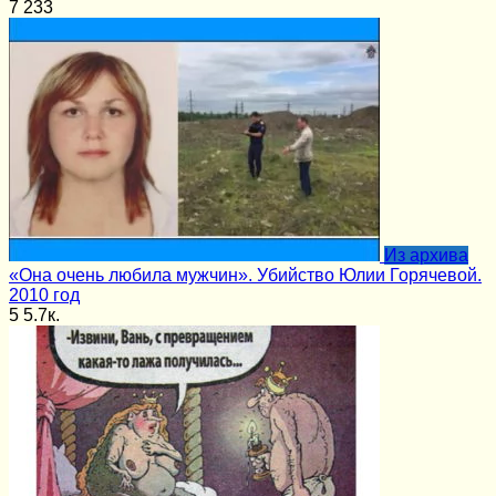
7
233
Из архива
«Она очень любила мужчин». Убийство Юлии Горячевой.
2010 год
5
5.7к.