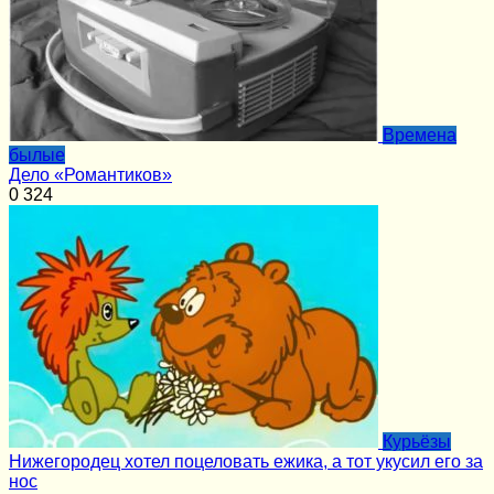
Времена
былые
Дело «Романтиков»
0
324
Курьёзы
Нижегородец хотел поцеловать ежика, а тот укусил его за
нос