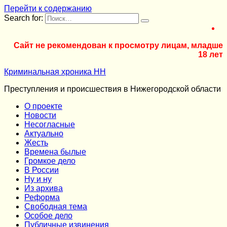
Перейти к содержанию
Search for:
Сайт не рекомендован к просмотру лицам, младше
18 лет
Криминальная хроника НН
Преступления и происшествия в Нижегородской области
О проекте
Новости
Несогласные
Актуально
Жесть
Времена былые
Громкое дело
В России
Ну и ну
Из архива
Реформа
Cвободная тема
Особое дело
Публичные извинения