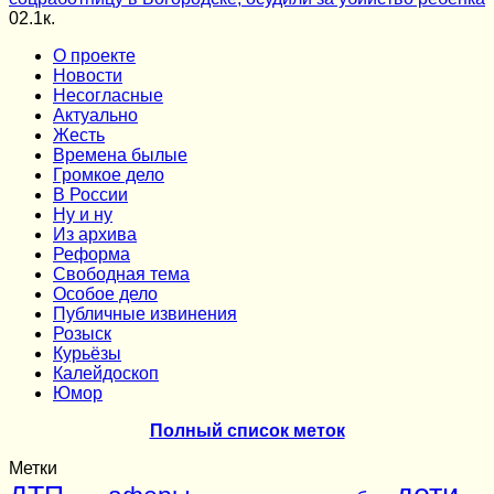
0
2.1к.
О проекте
Новости
Несогласные
Актуально
Жесть
Времена былые
Громкое дело
В России
Ну и ну
Из архива
Реформа
Cвободная тема
Особое дело
Публичные извинения
Розыск
Курьёзы
Калейдоскоп
Юмор
Полный список меток
Метки