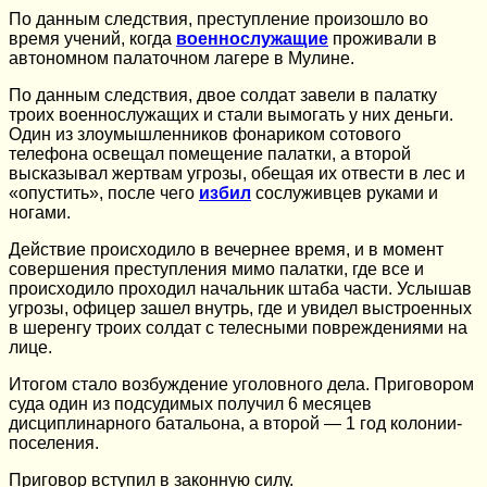
По данным следствия, преступление произошло во
время учений, когда
военнослужащие
проживали в
автономном палаточном лагере в Мулине.
По данным следствия, двое солдат завели в палатку
троих военнослужащих и стали вымогать у них деньги.
Один из злоумышленников фонариком сотового
телефона освещал помещение палатки, а второй
высказывал жертвам угрозы, обещая их отвести в лес и
«опустить», после чего
избил
сослуживцев руками и
ногами.
Действие происходило в вечернее время, и в момент
совершения преступления мимо палатки, где все и
происходило проходил начальник штаба части. Услышав
угрозы, офицер зашел внутрь, где и увидел выстроенных
в шеренгу троих солдат с телесными повреждениями на
лице.
Итогом стало возбуждение уголовного дела. Приговором
суда один из подсудимых получил 6 месяцев
дисциплинарного батальона, а второй — 1 год колонии-
поселения.
Приговор вступил в законную силу.