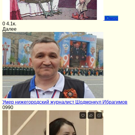
Юмор
0
4.1к.
Далее
Умер нижегородский журналист Шодмонкул Ибрагимов
0
990