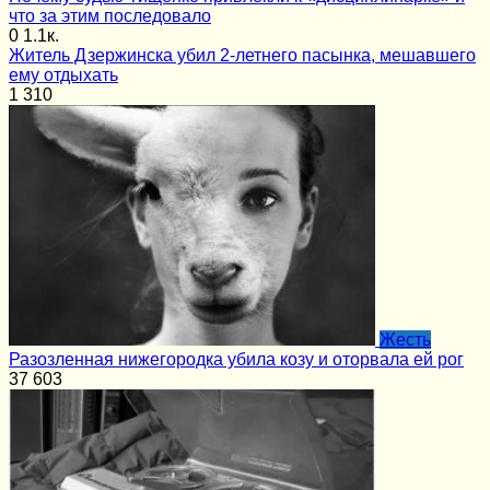
что за этим последовало
0
1.1к.
Житель Дзержинска убил 2-летнего пасынка, мешавшего
ему отдыхать
1
310
Жесть
Разозленная нижегородка убила козу и оторвала ей рог
37
603