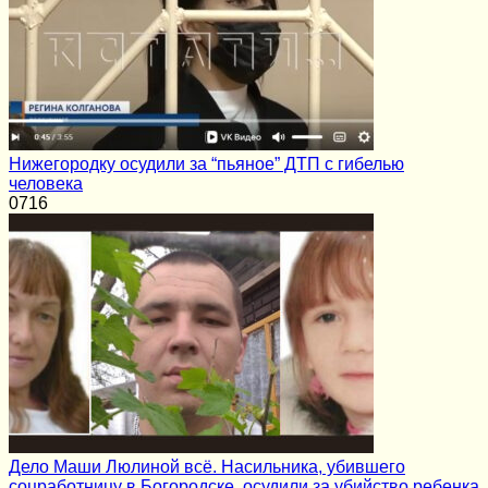
Нижегородку осудили за “пьяное” ДТП с гибелью
человека
0
716
Дело Маши Люлиной всё. Насильника, убившего
соцработницу в Богородске, осудили за убийство ребенка