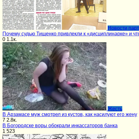
Новости пар
Почему судью Тищенко привлекли к «дисциплинарке» и чт
0
1.1к.
Жесть
В Арзамасе муж смотрел из кустов, как насилуют его жену
7
2.8к.
В Богородске воры обокрали инкассаторов банка
1
523