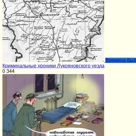
Времена бы
Криминальные хроники Лукояновского уезда
0
344