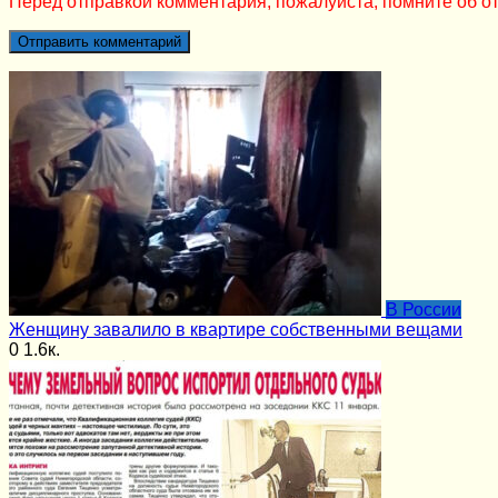
Перед отправкой комментария, пожалуйста, помните об от
В России
Женщину завалило в квартире собственными вещами
0
1.6к.