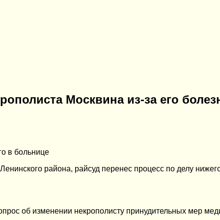
рополиста Москвина из-за его болез
го в больнице
Ленинского района, райсуд перенес процесс по делу нижег
прос об изменении некрополисту принудительных мер меди