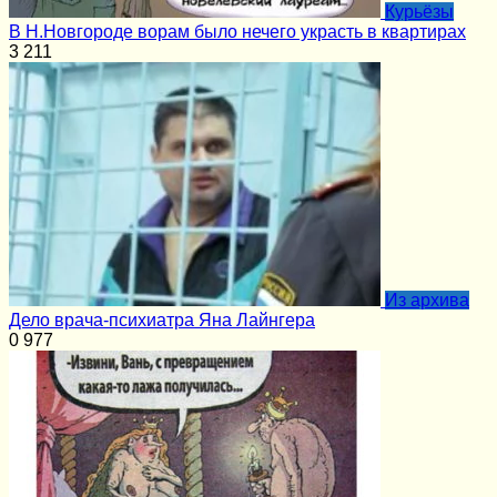
Курьёзы
В Н.Новгороде ворам было нечего украсть в квартирах
3
211
Из архива
Дело врача-психиатра Яна Лайнгера
0
977