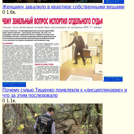
В России
Женщину завалило в квартире собственными вещами
0
1.6к.
Новости
партнёров
Почему судью Тищенко привлекли к «дисциплинарке» и
что за этим последовало
0
1.1к.