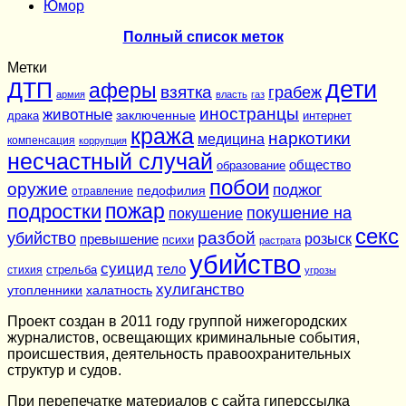
Юмор
Полный список меток
Метки
дети
ДТП
аферы
взятка
грабеж
армия
власть
газ
иностранцы
животные
заключенные
драка
интернет
кража
наркотики
медицина
компенсация
коррупция
несчастный случай
общество
образование
побои
оружие
поджог
педофилия
отравление
подростки
пожар
покушение на
покушение
секс
разбой
убийство
розыск
превышение
психи
растрата
убийство
суицид
тело
стихия
стрельба
угрозы
хулиганство
утопленники
халатность
Проект создан в 2011 году группой нижегородских
журналистов, освещающих криминальные события,
происшествия, деятельность правоохранительных
структур и судов.
При перепечатке материалов c сайта гиперссылка