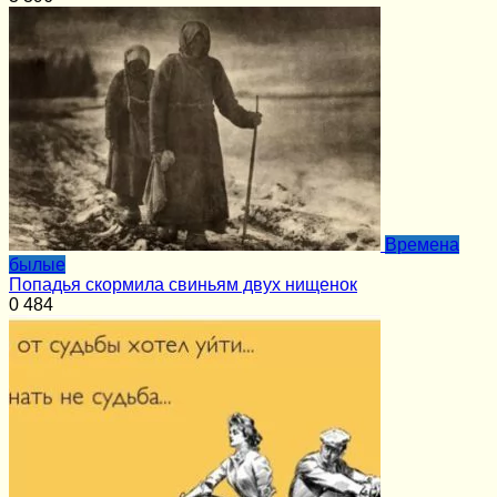
Времена
былые
Попадья скормила свиньям двух нищенок
0
484