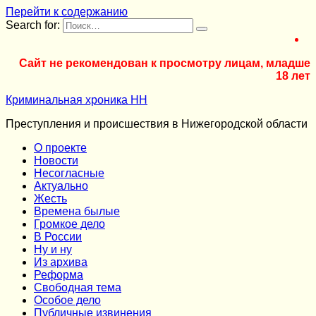
Перейти к содержанию
Search for:
Сайт не рекомендован к просмотру лицам, младше
18 лет
Криминальная хроника НН
Преступления и происшествия в Нижегородской области
О проекте
Новости
Несогласные
Актуально
Жесть
Времена былые
Громкое дело
В России
Ну и ну
Из архива
Реформа
Cвободная тема
Особое дело
Публичные извинения