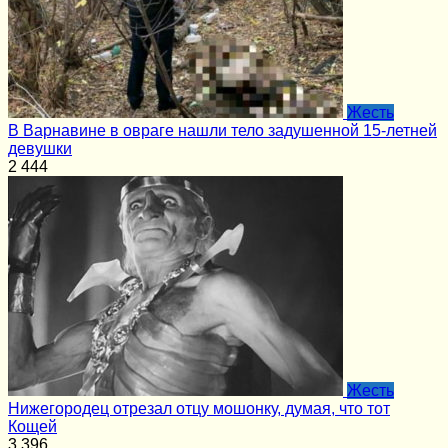
Жесть
В Варнавине в овраге нашли тело задушенной 15-летней
девушки
2
444
Жесть
Нижегородец отрезал отцу мошонку, думая, что тот
Кощей
3
396