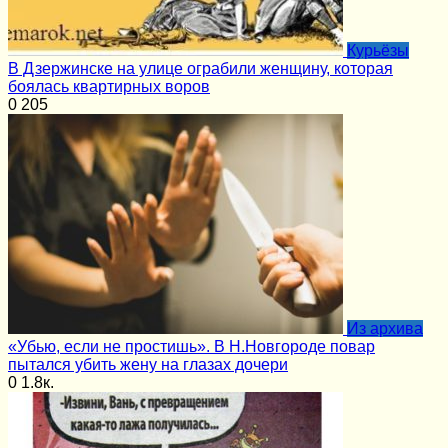
Курьёзы
В Дзержинске на улице ограбили женщину, которая
боялась квартирных воров
0
205
Из архива
«Убью, если не простишь». В Н.Новгороде повар
пытался убить жену на глазах дочери
0
1.8к.