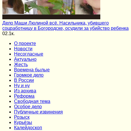
Дело Маши Люлиной всё. Насильника, убившего
соцработницу в Богородске, осудили за убийство ребенка
0
2.1к.
О проекте
Новости
Несогласные
Актуально
Жесть
Времена былые
Громкое дело
В России
Ну и ну
Из архива
Реформа
Cвободная тема
Особое дело
Публичные извинения
Розыск
Курьёзы
Калейдоскоп