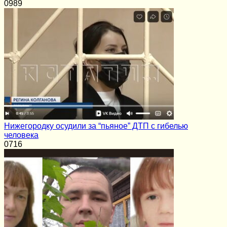
0
989
Нижегородку осудили за “пьяное” ДТП с гибелью
человека
0
716