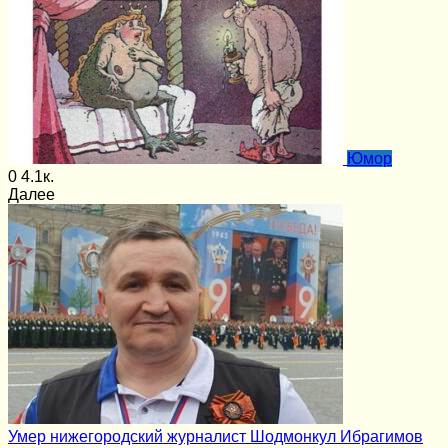
Юмор
0
4.1к.
Далее
Умер нижегородский журналист Шодмонкул Ибрагимов