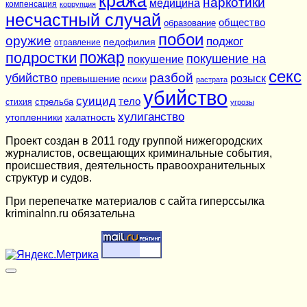
кража
наркотики
медицина
компенсация
коррупция
несчастный случай
общество
образование
побои
оружие
поджог
педофилия
отравление
подростки
пожар
покушение на
покушение
секс
разбой
убийство
розыск
превышение
психи
растрата
убийство
суицид
тело
стихия
стрельба
угрозы
хулиганство
утопленники
халатность
Проект создан в 2011 году группой нижегородских
журналистов, освещающих криминальные события,
происшествия, деятельность правоохранительных
структур и судов.
При перепечатке материалов c сайта гиперссылка
kriminalnn.ru обязательна