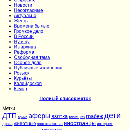
Новости
Несогласные
Актуально
Жесть
Времена былые
Громкое дело
В России
Ну и ну
Из архива
Реформа
Cвободная тема
Особое дело
Публичные извинения
Розыск
Курьёзы
Калейдоскоп
Юмор
Полный список меток
Метки
дети
ДТП
аферы
взятка
грабеж
армия
власть
газ
иностранцы
животные
заключенные
драка
интернет