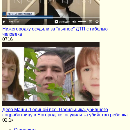
Нижегородку осудили за “пьяное” ДТП с гибелью
человека
0
716
Дело Маши Люлиной всё. Насильника, убившего
соцработницу в Богородске, осудили за убийство ребенка
0
2.1к.
О проекте