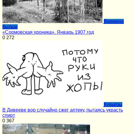
Времена
былые
«Сормовская хроника». Январь 1907 год
0
272
Курьёзы
В Дивееве вор случайно сжег аптеку, пытаясь украсть
спирт
0
367