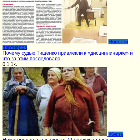
Новости
партнёров
Почему судью Тищенко привлекли к «дисциплинарке» и
что за этим последовало
0
1.1к.
Жесть
Нижегородец изнасиловал 79-летнюю старушку