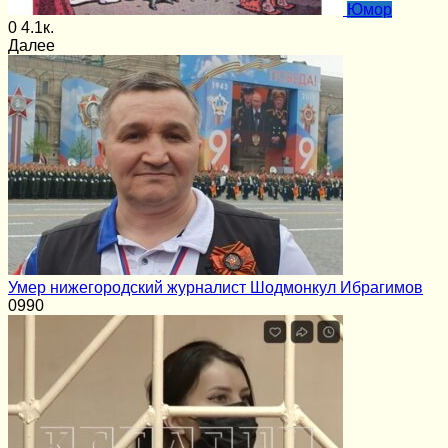
Юмор
0
4.1к.
Далее
Умер нижегородский журналист Шодмонкул Ибрагимов
0
990