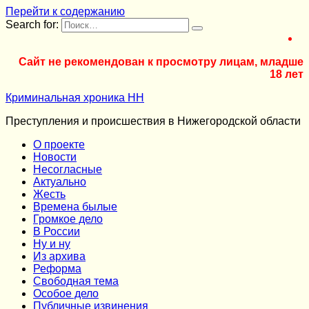
Перейти к содержанию
Search for:
Сайт не рекомендован к просмотру лицам, младше
18 лет
Криминальная хроника НН
Преступления и происшествия в Нижегородской области
О проекте
Новости
Несогласные
Актуально
Жесть
Времена былые
Громкое дело
В России
Ну и ну
Из архива
Реформа
Cвободная тема
Особое дело
Публичные извинения