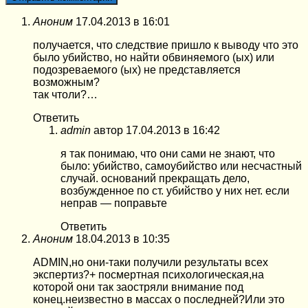
Аноним
17.04.2013 в 16:01
получается, что следствие пришло к выводу что это
было убийство, но найти обвиняемого (ых) или
подозреваемого (ых) не представляется
возможным?
так чтоли?…
Ответить
admin
автор
17.04.2013 в 16:42
я так понимаю, что они сами не знают, что
было: убийство, самоубийство или несчастный
случай. оснований прекращать дело,
возбужденное по ст. убийство у них нет. если
неправ — поправьте
Ответить
Аноним
18.04.2013 в 10:35
ADMIN,но они-таки получили результаты всех
экспертиз?+ посмертная психологическая,на
которой они так заостряли внимание под
конец.неизвестно в массах о последней?Или это