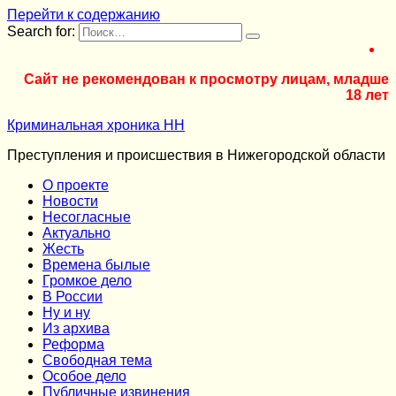
Перейти к содержанию
Search for:
Сайт не рекомендован к просмотру лицам, младше
18 лет
Криминальная хроника НН
Преступления и происшествия в Нижегородской области
О проекте
Новости
Несогласные
Актуально
Жесть
Времена былые
Громкое дело
В России
Ну и ну
Из архива
Реформа
Cвободная тема
Особое дело
Публичные извинения