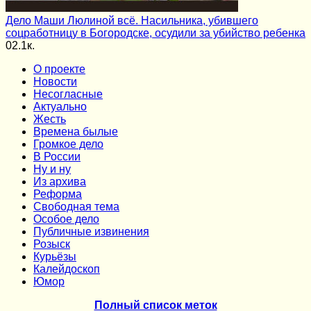
Дело Маши Люлиной всё. Насильника, убившего
соцработницу в Богородске, осудили за убийство ребенка
0
2.1к.
О проекте
Новости
Несогласные
Актуально
Жесть
Времена былые
Громкое дело
В России
Ну и ну
Из архива
Реформа
Cвободная тема
Особое дело
Публичные извинения
Розыск
Курьёзы
Калейдоскоп
Юмор
Полный список меток