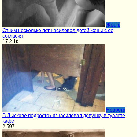
Жесть
Отчим несколько лет насиловал детей жены с ее
согласия
17
2.1к.
Новости
В Лыскове подросток изнасиловал девушку в туалете
кафе
2
597