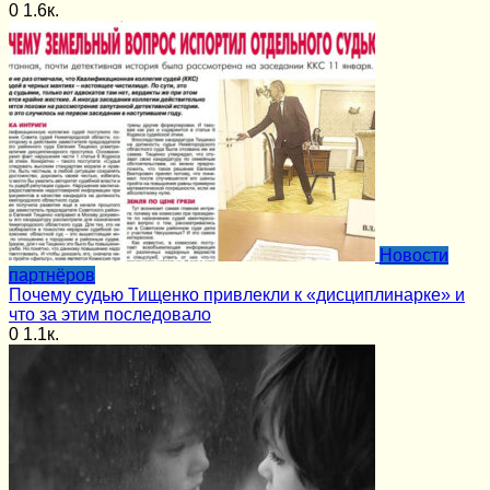
0
1.6к.
Новости
партнёров
Почему судью Тищенко привлекли к «дисциплинарке» и
что за этим последовало
0
1.1к.