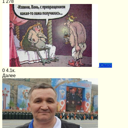
1
278
Юмор
0
4.1к.
Далее