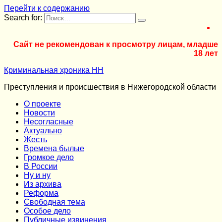
Перейти к содержанию
Search for:
Сайт не рекомендован к просмотру лицам, младше
18 лет
Криминальная хроника НН
Преступления и происшествия в Нижегородской области
О проекте
Новости
Несогласные
Актуально
Жесть
Времена былые
Громкое дело
В России
Ну и ну
Из архива
Реформа
Cвободная тема
Особое дело
Публичные извинения