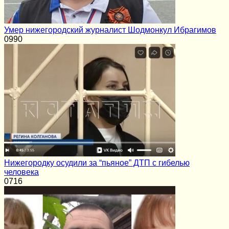
Умер нижегородский журналист Шодмонкул Ибрагимов
0
990
Нижегородку осудили за “пьяное” ДТП с гибелью
человека
0
716