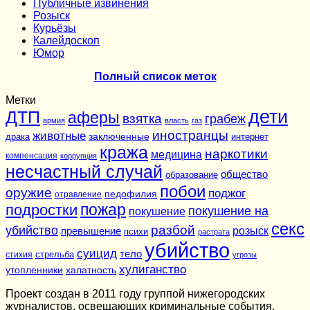
Публичные извинения
Розыск
Курьёзы
Калейдоскоп
Юмор
Полный список меток
Метки
дети
ДТП
аферы
взятка
грабеж
армия
власть
газ
иностранцы
животные
заключенные
драка
интернет
кража
наркотики
медицина
компенсация
коррупция
несчастный случай
общество
образование
побои
оружие
поджог
педофилия
отравление
подростки
пожар
покушение на
покушение
секс
разбой
убийство
розыск
превышение
психи
растрата
убийство
суицид
тело
стихия
стрельба
угрозы
хулиганство
утопленники
халатность
Проект создан в 2011 году группой нижегородских
журналистов, освещающих криминальные события,