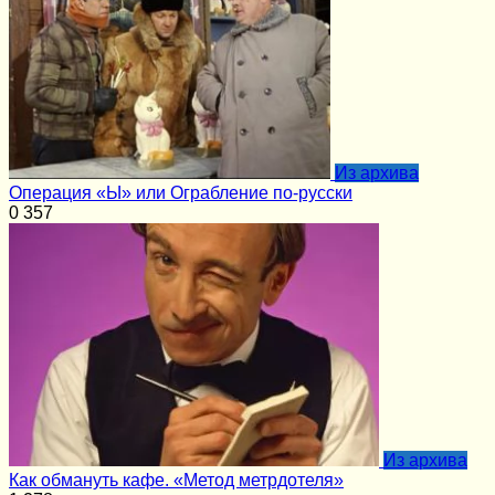
Из архива
Операция «Ы» или Ограбление по-русски
0
357
Из архива
Как обмануть кафе. «Метод метрдотеля»