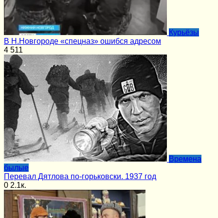
Курьёзы
В Н.Новгороде «спецназ» ошибся адресом
4
511
Времена
былые
Перевал Дятлова по-горьковски. 1937 год
0
2.1к.