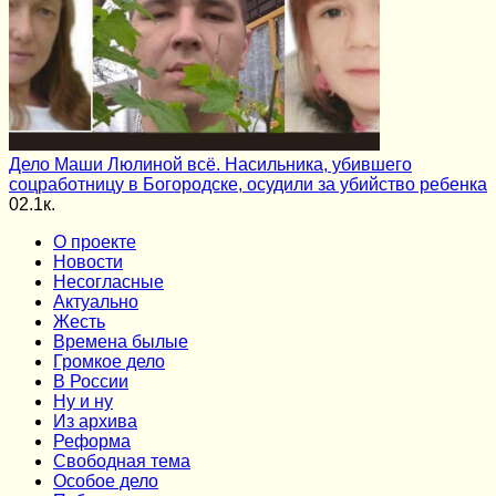
Дело Маши Люлиной всё. Насильника, убившего
соцработницу в Богородске, осудили за убийство ребенка
0
2.1к.
О проекте
Новости
Несогласные
Актуально
Жесть
Времена былые
Громкое дело
В России
Ну и ну
Из архива
Реформа
Cвободная тема
Особое дело