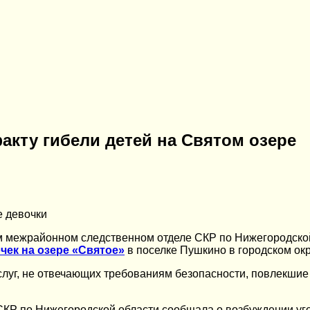
акту гибели детей на Святом озере
е девочки
 межрайонном следственном отделе СКР по Нижегородской 
чек на озере «Святое»
в поселке Пушкино в городском ок
услуг, не отвечающих требованиям безопасности, повлекшие
 СКР по Нижегородской области сообщала о возбуждении уг