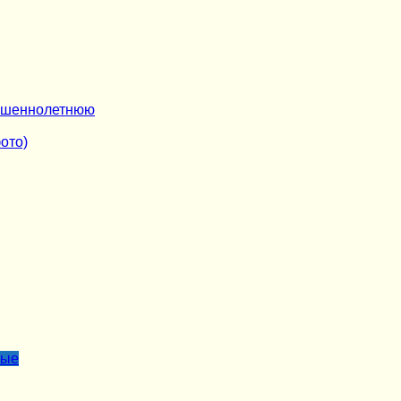
ршеннолетнюю
ото)
лые