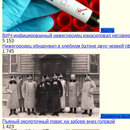
Жесть
ВИЧ-инфицированный нижегородец изнасиловал несове
5
153
Нижегородец обнаружил в хлебном батоне двух червей (ф
1
745
Времена бы
Пьяный околоточный повис на заборе вниз головой
1
423