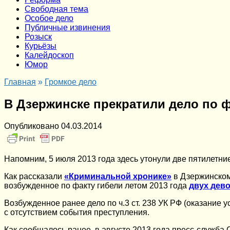
Cвободная тема
Особое дело
Публичные извинения
Розыск
Курьёзы
Калейдоскоп
Юмор
Главная
»
Громкое дело
В Дзержинске прекратили дело по ф
Опубликовано
04.03.2014
Напомним, 5 июля 2013 года здесь утонули две пятилетни
Как рассказали
«Криминальной хронике»
в Дзержинском
возбужденное по факту гибели летом 2013 года
двух дево
Возбужденное ранее дело по ч.3 ст. 238 УК РФ (оказание 
с отсутствием события преступления.
Как сообщалось ранее, в августе 2013 года пресс-служба