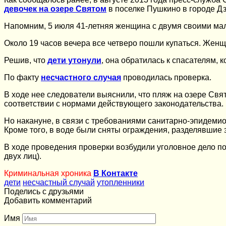
девочек на озере Святом
в поселке Пушкино в городе Д
Напомним, 5 июля 41-летняя женщина с двумя своими м
Около 19 часов вечера все четверо пошли купаться. Женщин
Решив, что
дети утонули
, она обратилась к спасателям, 
По факту
несчастного случая
проводилась проверка.
В ходе нее следователи выяснили, что пляж на озере Свят
соответствии с нормами действующего законодательства.
Но накануне, в связи с требованиями санитарно-эпидеми
Кроме того, в воде были сняты ограждения, разделявшие з
В ходе проведения проверки возбудили уголовное дело по 
двух лиц).
Криминальная хроника
В Контакте
дети
несчастный случай
утопленники
Поделись с друзьями
Добавить комментарий
Имя