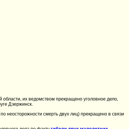
области, их ведомством прекращено уголовное дело,
руге Дзержинск.
 по неосторожности смерть двух лиц) прекращено в связи
оловного дела по факту
гибели двух малолетних