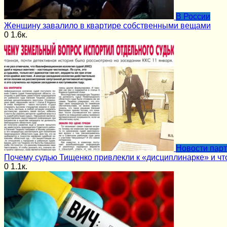
В России
Женщину завалило в квартире собственными вещами
0
1.6к.
Новости пар
Почему судью Тищенко привлекли к «дисциплинарке» и чт
0
1.1к.