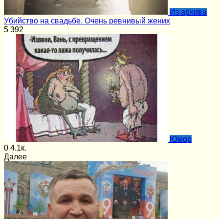
Из архива
Убийство на свадьбе. Очень ревнивый жених
5
392
Юмор
0
4.1к.
Далее