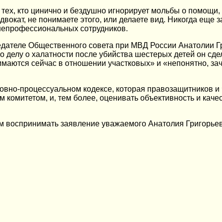
ех, кто цинично и бездушно игнорирует мольбы о помощи, а 
вокат, не понимаете этого, или делаете вид. Никогда еще 
непрофессиональных сотрудников.
едателе Общественного совета при МВД России Анатолии Г
о делу о халатности после убийства шестерых детей он сд
аются сейчас в отношении участковых» и «непонятно, заче
ловно-процессуальном кодексе, которая правозащитников 
омитетом, и, тем более, оценивать объективность и качест
удем воспринимать заявление уважаемого Анатолия Григорь