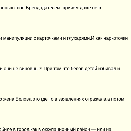
занных слов Брендодателем, причем даже не в
 манипуляции с карточками и глухарями.И как наркоточки
и они не виновны?! При том что белов детей избивал и
аю жена Белова это где то в заявлениях отражала,а потом
обиле в город,как в оккупационный район — или на