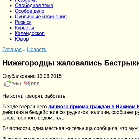
Cвободная тема
Особое дело
Публичные извинения
Розыск
Курьёзы
Калейдоскоп
Юмор
Главная
»
Новости
Нижегородцы жаловались Бастрыки
Опубликовано
13.08.2015
Не хотят, говорят, работать
В ходе вчерашнего
личного приема граждан в Нижнем 
действия и бездействие сотрудников полиции, сообщает 
следственного ведомства.
В частности, одна местная жительница сообщила, что му
Фактически речь в данных заявлениях идет непосредствен