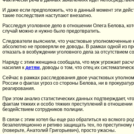
И даже если предположить, что в данный момент эти дейс
такие последствия наступают внезапно.
Расследуя уголовное дело в отношении Олега Белова, ко
случай можно и нужно было предотвратить.
Следователи выяснили, что участковые уполномоченные н
абсолютно не проверяли ее доводы. В рамках одной из п
отказать в возбуждении уголовного дела за отсутствием с
Наряду с этим женщина сообщала, что муж угрожает расчле
насилия к
детям
, доводы о том, что отец их систематичес
Сейчас в рамках расследования двое участковых уполномо
России о фактах угроз со стороны Белова, ни в прокурат
реагирования.
При этом анализ статистических данных подтверждает, чт
фактам тяжких и особо тяжких преступлений в отношении 
бездействием сотрудников полиции.
В связи с этим хотел бы еще раз обратиться ко всякого
безапелляционно и ретиво защищать тех, по преступному 
(поверьте, Анатолий Григорьевич), просто ужасны.