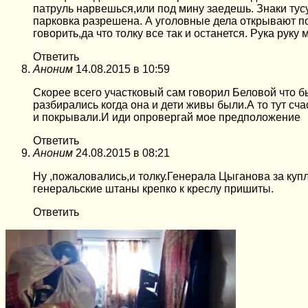
патруль нарвешься,или под мину заедешь. Знаки тус
парковка разрешена. А уголовные дела открывают по
говорить,да что толку все так и останется. Рука руку м
Ответить
Аноним
14.08.2015 в 10:59
Скорее всего участковый сам говорил Беловой что б
разбирались когда она и дети живы были.А то тут с
и покрывали.И иди опровергай мое предположение
Ответить
Аноним
24.08.2015 в 08:21
Ну ,пожаловались,и толку.Генерала Цыганова за ку
генеральские штаны крепко к креслу пришиты.
Ответить