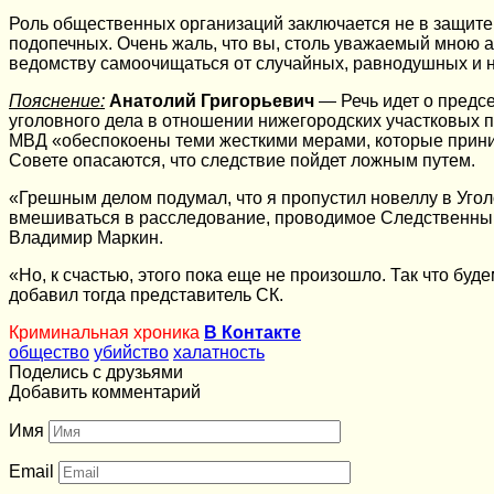
Роль общественных организаций заключается не в защите т
подопечных. Очень жаль, что вы, столь уважаемый мною ад
ведомству самоочищаться от случайных, равнодушных и 
Пояснение:
Анатолий Григорьевич
— Речь идет о предс
уголовного дела в отношении нижегородских участковых п
МВД «обеспокоены теми жесткими мерами, которые приним
Совете опасаются, что следствие пойдет ложным путем.
«Грешным делом подумал, что я пропустил новеллу в Уго
вмешиваться в расследование, проводимое Следственным к
Владимир Маркин.
«Но, к счастью, этого пока еще не произошло. Так что б
добавил тогда представитель СК.
Криминальная хроника
В Контакте
общество
убийство
халатность
Поделись с друзьями
Добавить комментарий
Имя
Email