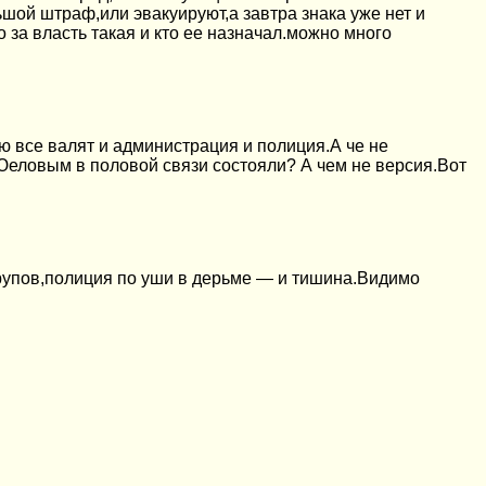
шой штраф,или эвакуируют,а завтра знака уже нет и
 за власть такая и кто ее назначал.можно много
 все валят и администрация и полиция.А че не
 Юеловым в половой связи состояли? А чем не версия.Вот
трупов,полиция по уши в дерьме — и тишина.Видимо