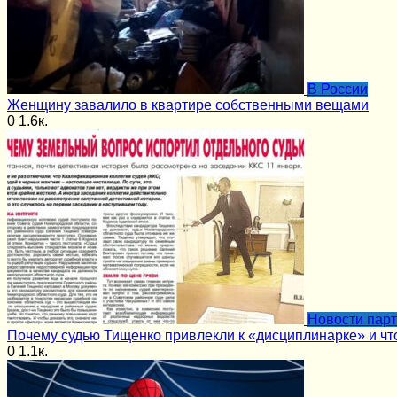
В России
Женщину завалило в квартире собственными вещами
0
1.6к.
Новости пар
Почему судью Тищенко привлекли к «дисциплинарке» и чт
0
1.1к.