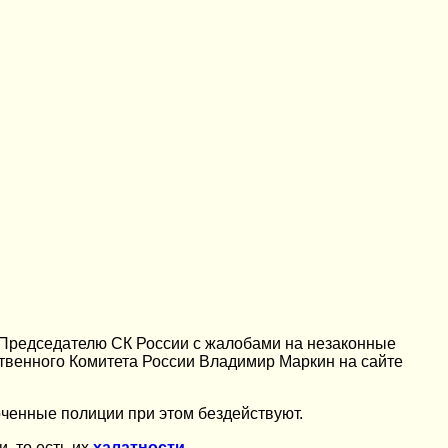
 Председателю СК России с жалобами на незаконные
твенного Комитета России Владимир Маркин на сайте
оченные полиции при этом бездействуют.
, то есть их
халатности
.