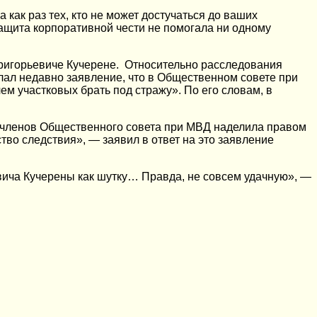
как раз тех, кто не может достучаться до ваших
защита корпоративной чести не помогала ни одному
ригорьевиче Кучерене. Относительно расследования
елал недавно заявление, что в Общественном совете при
м участковых брать под стражу». По его словам, в
и членов Общественного совета при МВД наделила правом
во следствия», — заявил в ответ на это заявление
евича Кучерены как шутку… Правда, не совсем удачную», —