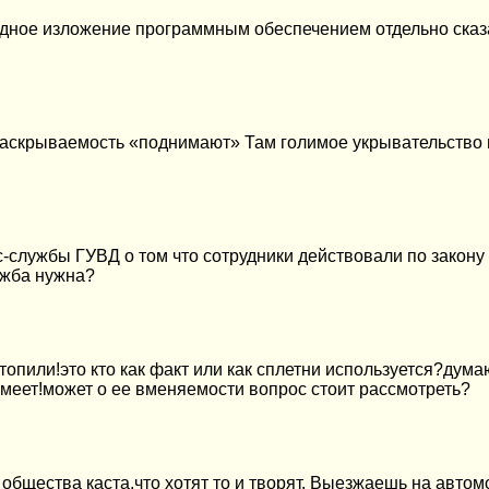
бодное изложение программным обеспечением отдельно ска
аскрываемость «поднимают» Там голимое укрывательство и
-службы ГУВД о том что сотрудники действовали по закону 
ужба нужна?
 топили!это кто как факт или как сплетни используется?дум
имеет!может о ее вменяемости вопрос стоит рассмотреть?
общества каста,что хотят то и творят. Выезжаешь на автом