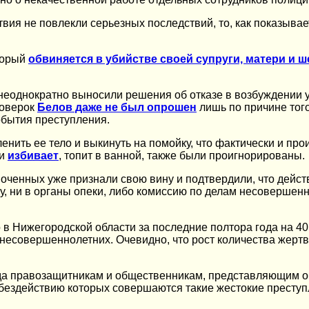
твия не повлекли серьезных последствий, то, как показыва
торый
обвиняется в убийстве своей супруги, матери и 
еоднократно выносили решения об отказе в возбуждении у
роверок
Белов даже не был опрошен
лишь по причине того
обытия преступления.
нить ее тело и выкинуть на помойку, что фактически и про
ки
избивает
, топит в ванной, также были проигнорированы.
ченных уже признали свою вину и подтвердили, что действ
уру, ни в органы опеки, либо комиссию по делам несоверше
о в Нижегородской области за последние полтора года на 4
несовершеннолетних. Очевидно, что рост количества жертв 
 рода правозащитникам и общественникам, представляющим
бездействию которых совершаются такие жестокие преступл