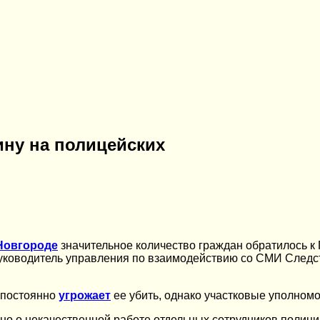
ну на полицейских
Новгороде
значительное количество граждан обратилось к
руководитель управления по взаимодействию со СМИ Следс
ж постоянно
угрожает
ее убить, однако участковые уполном
но о некачественной работе отдельных сотрудников полиции