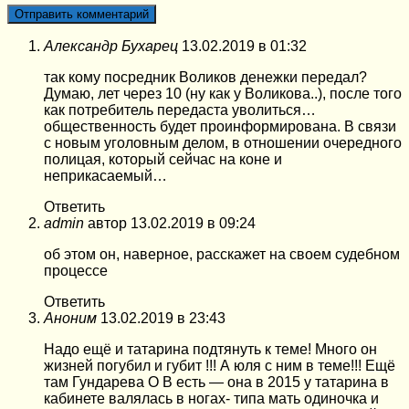
Александр Бухарец
13.02.2019 в 01:32
так кому посредник Воликов денежки передал?
Думаю, лет через 10 (ну как у Воликова..), после того
как потребитель передаста уволиться…
общественность будет проинформирована. В связи
с новым уголовным делом, в отношении очередного
полицая, который сейчас на коне и
неприкасаемый…
Ответить
admin
автор
13.02.2019 в 09:24
об этом он, наверное, расскажет на своем судебном
процессе
Ответить
Аноним
13.02.2019 в 23:43
Надо ещё и татарина подтянуть к теме! Много он
жизней погубил и губит !!! А юля с ним в теме!!! Ещё
там Гундарева О В есть — она в 2015 у татарина в
кабинете валялась в ногах- типа мать одиночка и