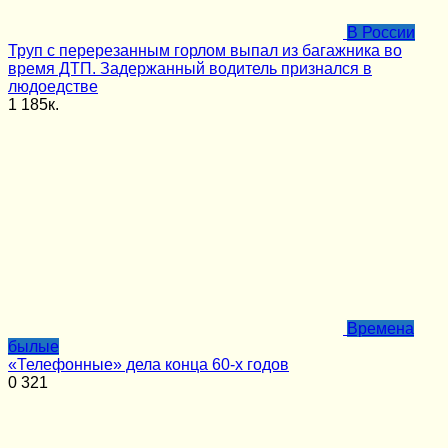
В России
Труп с перерезанным горлом выпал из багажника во
время ДТП. Задержанный водитель признался в
людоедстве
1
185к.
Времена
былые
«Телефонные» дела конца 60-х годов
0
321