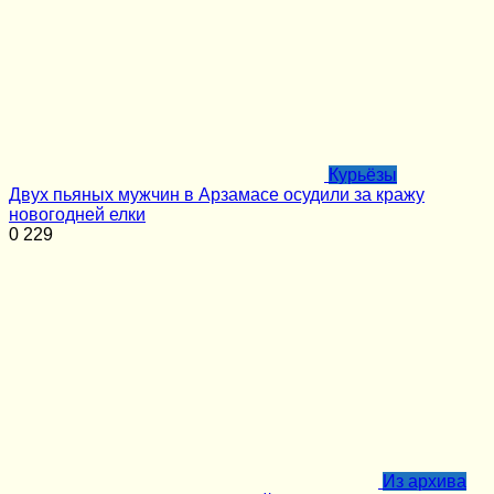
Курьёзы
Двух пьяных мужчин в Арзамасе осудили за кражу
новогодней елки
0
229
Из архива