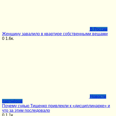
В России
Женщину завалило в квартире собственными вещами
0
1.6к.
Новости
партнёров
Почему судью Тищенко привлекли к «дисциплинарке» и
что за этим последовало
0
1.1к.