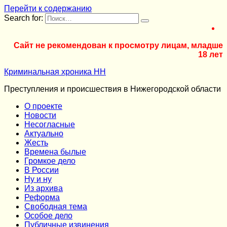
Перейти к содержанию
Search for:
Сайт не рекомендован к просмотру лицам, младше
18 лет
Криминальная хроника НН
Преступления и происшествия в Нижегородской области
О проекте
Новости
Несогласные
Актуально
Жесть
Времена былые
Громкое дело
В России
Ну и ну
Из архива
Реформа
Cвободная тема
Особое дело
Публичные извинения