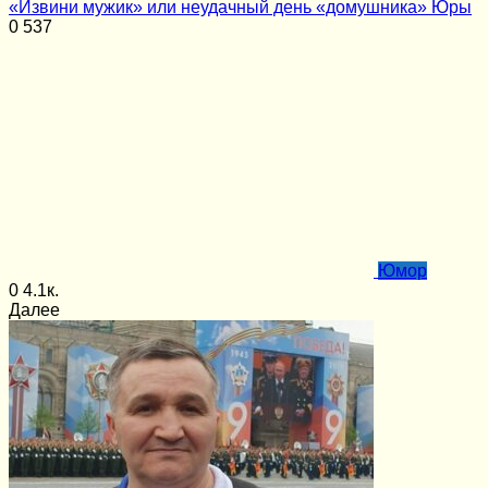
«Извини мужик» или неудачный день «домушника» Юры
0
537
Юмор
0
4.1к.
Далее