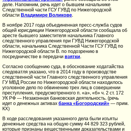
деле. Напомним, речь идет о бывшем начальнике
Следственной части ГСУ ГУВД по Нижегородской
области
Владимире Воликове
.
В ноябре 2017 года объединенная пресс-служба судов
общей юрисдикции Нижегородской области сообщала об
аресте бывшего заместителя начальника Главного
следственного управления при ГУВД Нижегородской
области, начальника Следственной Части ГСУ ГУВД по
Нижегородской области В. по подозрению в
посредничестве в передачи
взятки
.
Согласно сообщению суда, в обоснование ходатайства
следоватля указано, что в 2014 году в производстве
следственной части Главного следственного управления
ГУ МВД России по Нижегородской области находилось
уголовное дело по обвинению трех лиц в совершении
преступления, предусмотренного п. «а», «б» ч. 2 ст. 172
УК РФ — Незаконная банковская деятельность. (речь
идет о денежных активах
банка «Богородский»
— прим.
КХ)
В ходе расследования указанного дела были изъяты
денежные средства на общую сумму 44 829 323 рублей,
которые признаны вещественными доказательствами и