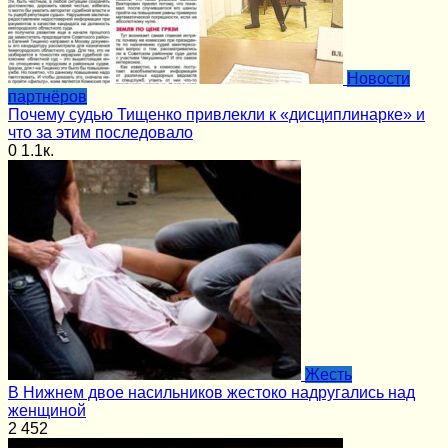
Новости
партнёров
Почему судью Тищенко привлекли к «дисциплинарке» и
что за этим последовало
0
1.1к.
Жесть
В Нижнем двое насильников жестоко надругались над
женщиной
2
452