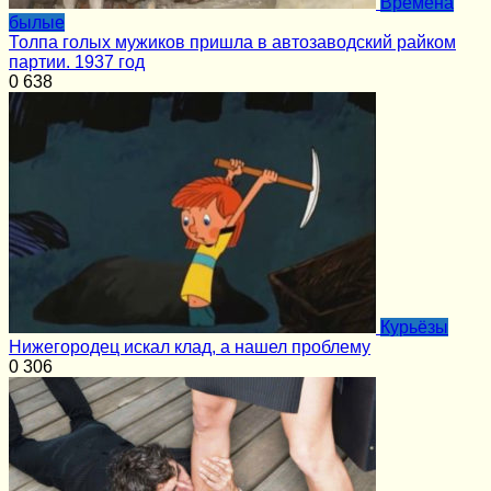
Времена
былые
Толпа голых мужиков пришла в автозаводский райком
партии. 1937 год
0
638
Курьёзы
Нижегородец искал клад, а нашел проблему
0
306