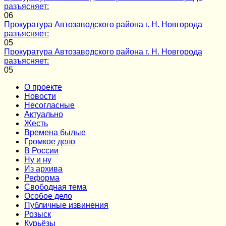
разъясняет:
0
6
Прокуратура Автозаводского района г. Н. Новгорода
разъясняет:
0
5
Прокуратура Автозаводского района г. Н. Новгорода
разъясняет:
0
5
О проекте
Новости
Несогласные
Актуально
Жесть
Времена былые
Громкое дело
В России
Ну и ну
Из архива
Реформа
Cвободная тема
Особое дело
Публичные извинения
Розыск
Курьёзы