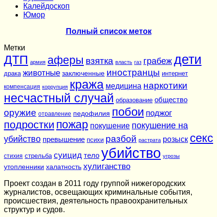
Калейдоскоп
Юмор
Полный список меток
Метки
дети
ДТП
аферы
взятка
грабеж
армия
власть
газ
иностранцы
животные
заключенные
драка
интернет
кража
наркотики
медицина
компенсация
коррупция
несчастный случай
общество
образование
побои
оружие
поджог
педофилия
отравление
подростки
пожар
покушение на
покушение
секс
разбой
убийство
розыск
превышение
психи
растрата
убийство
суицид
тело
стихия
стрельба
угрозы
хулиганство
утопленники
халатность
Проект создан в 2011 году группой нижегородских
журналистов, освещающих криминальные события,
происшествия, деятельность правоохранительных
структур и судов.