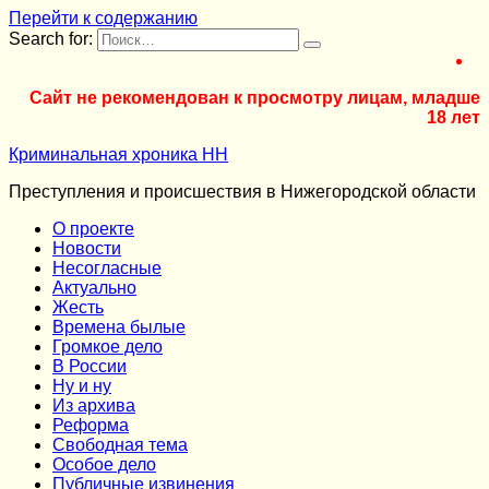
Перейти к содержанию
Search for:
Сайт не рекомендован к просмотру лицам, младше
18 лет
Криминальная хроника НН
Преступления и происшествия в Нижегородской области
О проекте
Новости
Несогласные
Актуально
Жесть
Времена былые
Громкое дело
В России
Ну и ну
Из архива
Реформа
Cвободная тема
Особое дело
Публичные извинения