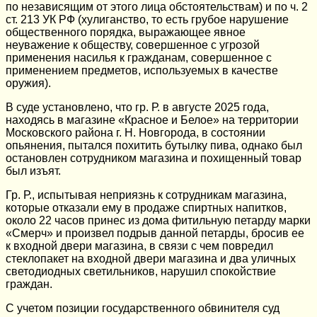
по независящим от этого лица обстоятельствам) и по ч. 2
ст. 213 УК РФ (хулиганство, то есть грубое нарушение
общественного порядка, выражающее явное
неуважение к обществу, совершенное с угрозой
применения насилья к гражданам, совершенное с
применением предметов, используемых в качестве
оружия).
В суде установлено, что гр. Р. в августе 2025 года,
находясь в магазине «Красное и Белое» на территории
Московского района г. Н. Новгорода, в состоянии
опьянения, пытался похитить бутылку пива, однако был
остановлен сотрудником магазина и похищенный товар
был изъят.
Гр. Р., испытывая неприязнь к сотрудникам магазина,
которые отказали ему в продаже спиртных напитков,
около 22 часов принес из дома фитильную петарду марки
«Смерч» и произвел подрыв данной петарды, бросив ее
к входной двери магазина, в связи с чем повредил
стеклопакет на входной двери магазина и два уличных
светодиодных светильников, нарушил спокойствие
граждан.
С учетом позиции государственного обвинителя суд