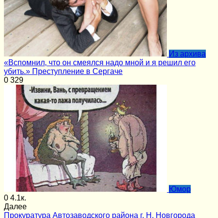
Из архива
«Вспомнил, что он смеялся надо мной и я решил его
убить.» Преступление в Сергаче
0
329
Юмор
0
4.1к.
Далее
Прокуратура Автозаводского района г. Н. Новгорода