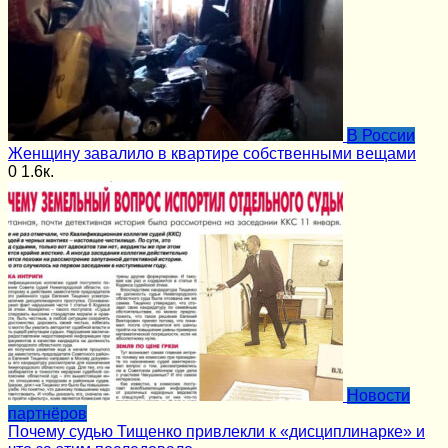
В России
Женщину завалило в квартире собственными вещами
0
1.6к.
Новости
партнёров
Почему судью Тищенко привлекли к «дисциплинарке» и