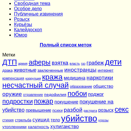
Cвободная тема
Особое дело
Публичные извинения
Розыск
Курьёзы
Калейдоскоп
Юмор
Полный список меток
Метки
дети
ДТП
аферы
взятка
грабеж
армия
власть
газ
иностранцы
животные
заключенные
драка
интернет
кража
наркотики
медицина
компенсация
коррупция
несчастный случай
общество
образование
побои
оружие
поджог
педофилия
отравление
подростки
пожар
покушение на
покушение
секс
разбой
убийство
розыск
превышение
психи
растрата
убийство
суицид
тело
стихия
стрельба
угрозы
хулиганство
утопленники
халатность