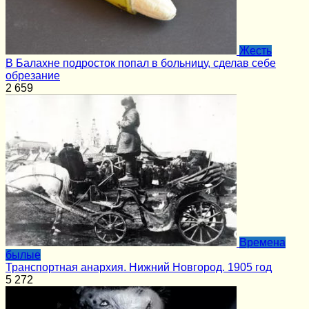
Жесть
В Балахне подросток попал в больницу, сделав себе
обрезание
2
659
Времена
былые
Транспортная анархия. Нижний Новгород. 1905 год
5
272