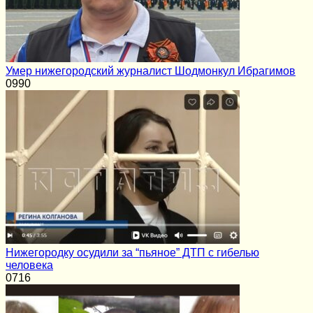
Умер нижегородский журналист Шодмонкул Ибрагимов
0
990
Нижегородку осудили за “пьяное” ДТП с гибелью
человека
0
716