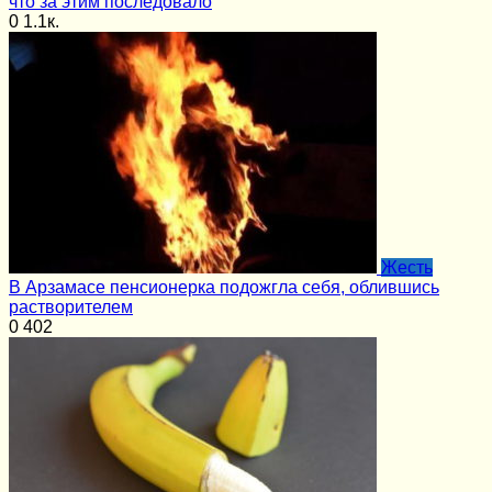
что за этим последовало
0
1.1к.
Жесть
В Арзамасе пенсионерка подожгла себя, облившись
растворителем
0
402