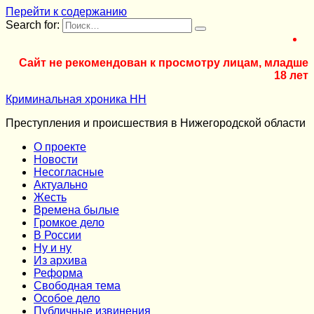
Перейти к содержанию
Search for:
Сайт не рекомендован к просмотру лицам, младше
18 лет
Криминальная хроника НН
Преступления и происшествия в Нижегородской области
О проекте
Новости
Несогласные
Актуально
Жесть
Времена былые
Громкое дело
В России
Ну и ну
Из архива
Реформа
Cвободная тема
Особое дело
Публичные извинения