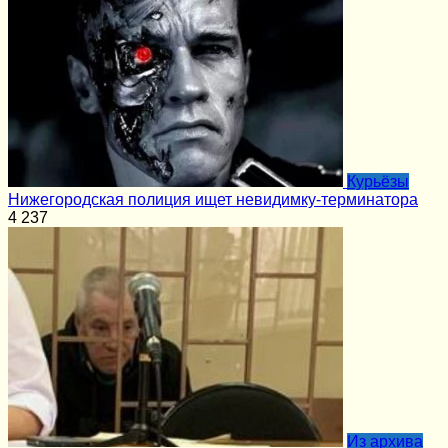
Курьёзы
Нижегородская полиция ищет невидимку-терминатора
4
237
Из архива