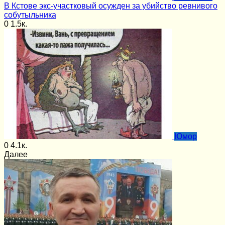
В Кстове экс-участковый осужден за убийство ревнивого
собутыльника
0
1.5к.
Юмор
0
4.1к.
Далее