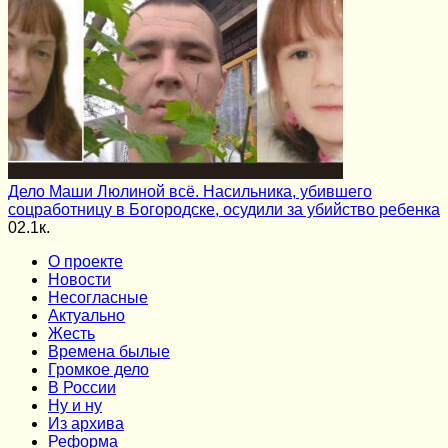
Дело Маши Люлиной всё. Насильника, убившего
соцработницу в Богородске, осудили за убийство ребенка
0
2.1к.
О проекте
Новости
Несогласные
Актуально
Жесть
Времена былые
Громкое дело
В России
Ну и ну
Из архива
Реформа