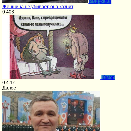
Из архива
Женщина не убивает, она казнит
0
403
Юмор
0
4.1к.
Далее