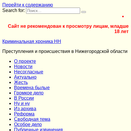
Перейти к содержанию
Search for:
Сайт не рекомендован к просмотру лицам, младше
18 лет
Криминальная хроника НН
Преступления и происшествия в Нижегородской области
О проекте
Новости
Несогласные
Актуально
Жесть
Времена былые
Громкое дело
В России
Ну и ну
Из архива
Реформа
Cвободная тема
Особое дело
Публичные извинения