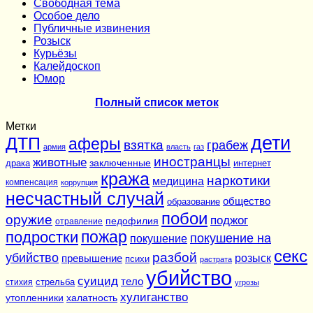
Cвободная тема
Особое дело
Публичные извинения
Розыск
Курьёзы
Калейдоскоп
Юмор
Полный список меток
Метки
дети
ДТП
аферы
взятка
грабеж
армия
власть
газ
иностранцы
животные
заключенные
драка
интернет
кража
наркотики
медицина
компенсация
коррупция
несчастный случай
общество
образование
побои
оружие
поджог
педофилия
отравление
подростки
пожар
покушение на
покушение
секс
разбой
убийство
розыск
превышение
психи
растрата
убийство
суицид
тело
стихия
стрельба
угрозы
хулиганство
утопленники
халатность