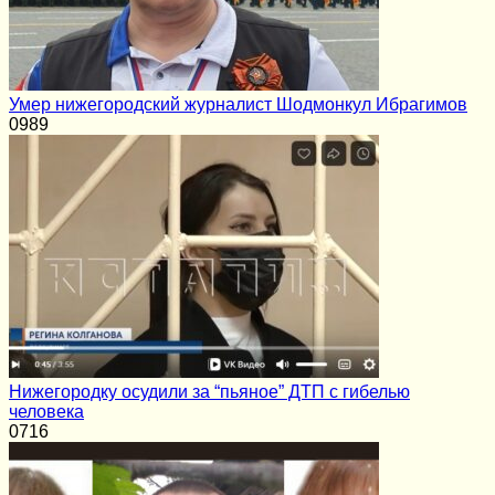
Умер нижегородский журналист Шодмонкул Ибрагимов
0
989
Нижегородку осудили за “пьяное” ДТП с гибелью
человека
0
716