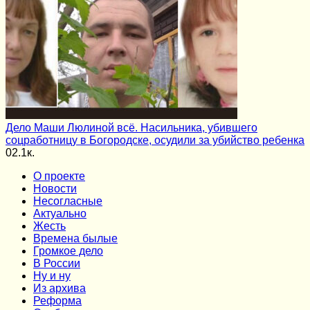
Дело Маши Люлиной всё. Насильника, убившего
соцработницу в Богородске, осудили за убийство ребенка
0
2.1к.
О проекте
Новости
Несогласные
Актуально
Жесть
Времена былые
Громкое дело
В России
Ну и ну
Из архива
Реформа