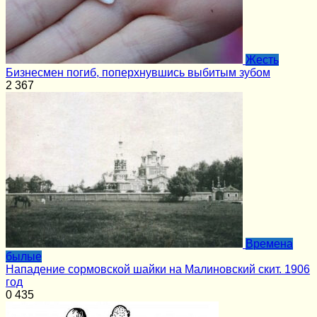
Жесть
Бизнесмен погиб, поперхнувшись выбитым зубом
2
367
Времена
былые
Нападение сормовской шайки на Малиновский скит. 1906
год
0
435