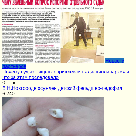
Новости
партнёров
Почему судью Тищенко привлекли к «дисциплинарке» и
что за этим последовало
0
1.1к.
В Н.Новгороде осужден детский фельдшер-педофил
6
240