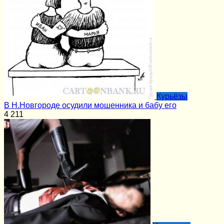
Курьёзы
В Н.Новгороде осудили мошенника и бабу его
4
211