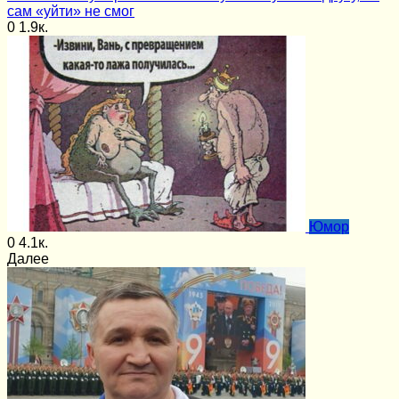
сам «уйти» не смог
0
1.9к.
Юмор
0
4.1к.
Далее