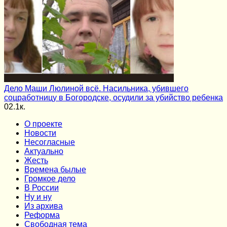
Дело Маши Люлиной всё. Насильника, убившего
соцработницу в Богородске, осудили за убийство ребенка
0
2.1к.
О проекте
Новости
Несогласные
Актуально
Жесть
Времена былые
Громкое дело
В России
Ну и ну
Из архива
Реформа
Cвободная тема