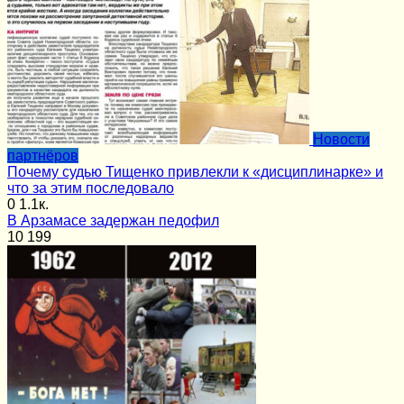
Новости
партнёров
Почему судью Тищенко привлекли к «дисциплинарке» и
что за этим последовало
0
1.1к.
В Арзамасе задержан педофил
10
199