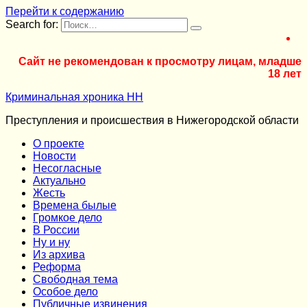
Перейти к содержанию
Search for:
Сайт не рекомендован к просмотру лицам, младше
18 лет
Криминальная хроника НН
Преступления и происшествия в Нижегородской области
О проекте
Новости
Несогласные
Актуально
Жесть
Времена былые
Громкое дело
В России
Ну и ну
Из архива
Реформа
Cвободная тема
Особое дело
Публичные извинения