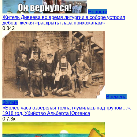
Новости
Житель Дивеева во время литургии в соборе устроил
дебош, желая «раскрыть глаза прихожанам»
0
342
Времена
былые
«Более часа озверелая толпа глумилась над трупом…».
1918 год. Убийство Альберта Юргенса
0
7.3к.