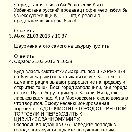
я представляю, чего бы было, если бы в
Узбекистане русский продавец пофиг чего избил бы
узбекскую женщину……..нет, я реально
представляю, чего бы было!!!
Ответить
Макс
21.03.2013 в 10:37
Шаурмена этого самого на шаурму пустить
Ответить
Сергей
21.03.2013 в 10:39
Куда власть смотрит??? Закрыть все ШАУРМУшки
(собачьи ларьки) понавтыкали везде. Как только
администрация выдают разрешение на продажу и
открытие точек. Весь город заполонили, вид города
портят. Пусть берут пример с Казани. Ни одних
ларьков как у нас. А на Московском и около вокзала
что творится. Всюду несанкционированная
торговля. НАДО ОЧИСТИТЬ ГОРОД ОТ ГРЯЗНОЙ
ТОРГОВЛИ И ПЕРЕХОДИТЬ К
ЦИВИЛИЗОВАННОМУ МИРУ.
Господин Кондрашов О.А. наведите порядок в
городе пожалуйста, и дайте поручение своим