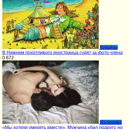
Курьёзы
В Нижнем похотливого иностранца судят за фото члена
0
672
Из архива
«Мы хотели умереть вместе». Мужчина убил подругу, но