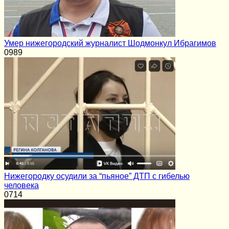
Умер нижегородский журналист Шодмонкул Ибрагимов
0
989
Нижегородку осудили за “пьяное” ДТП с гибелью
человека
0
714