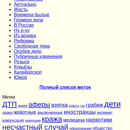
Актуально
Жесть
Времена былые
Громкое дело
В России
Ну и ну
Из архива
Реформа
Cвободная тема
Особое дело
Публичные извинения
Розыск
Курьёзы
Калейдоскоп
Юмор
Полный список меток
Метки
дети
ДТП
аферы
взятка
грабеж
армия
власть
газ
иностранцы
животные
заключенные
драка
интернет
кража
наркотики
медицина
компенсация
коррупция
несчастный случай
общество
образование