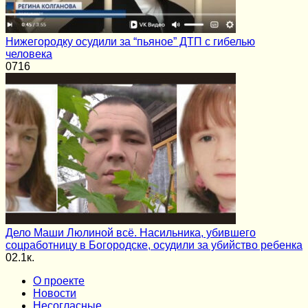
Нижегородку осудили за “пьяное” ДТП с гибелью
человека
0
716
Дело Маши Люлиной всё. Насильника, убившего
соцработницу в Богородске, осудили за убийство ребенка
0
2.1к.
О проекте
Новости
Несогласные