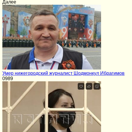
Далее
Умер нижегородский журналист Шодмонкул Ибрагимов
0
989