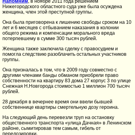
Напомним
, в ноябре 2011 года решением
Нижегородского областного суда уже была осуждена
женщина, член этой преступной группы.
Она была приговорена к лишению свободы сроком на 10
лет и 6 месяцев с отбыванием наказания в колонии
общего режима и компенсации морального вреда
потерпевшему в сумме 300 тысяч рублей.
Женщина также заключила сделку с правосудием и
помогла следствию разоблачить остальных участников
группы.
Она призналась в том, что в 2009 году совместно с
другими членами банды обманом приобрели право
собственности на квартиру 83 дома 27 корпус 3 по улице
Снежная Н.Новгорода стоимостью 1 миллион 700 тысяч
рублей.
28 декабря в вечернее время они ввели бывшей
собственнице квартиры смертельную дозу героина.
На следующий день перевезли труп на остановку
общественного транспорта «улица Дачная» в Ленинском
районе, сымитировав тем самым, гибель от
передозировки.