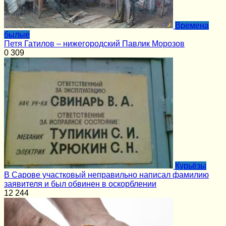
Времена
былые
Петя Гатилов – нижегородский Павлик Морозов
0
309
Курьёзы
В Сарове участковый неправильно написал фамилию
заявителя и был обвинен в оскорблении
12
244