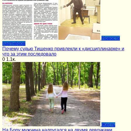
Новости
партнёров
Почему судью Тищенко привлекли к «дисциплинарке» и
что за этим последовало
0
1.1к.
Жесть
На Бору мужчина надругался на двумя девочками