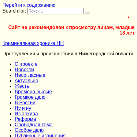
Перейти к содержанию
Search for:
Сайт не рекомендован к просмотру лицам, младше
18 лет
Криминальная хроника НН
Преступления и происшествия в Нижегородской области
О проекте
Новости
Несогласные
Актуально
Жесть
Времена былые
Громкое дело
В России
Ну и ну
Из архива
Реформа
Cвободная тема
Особое дело
Публичные извинения