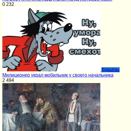
0
232
Курьёзы
Милиционер украл мобильник у своего начальника
2
494