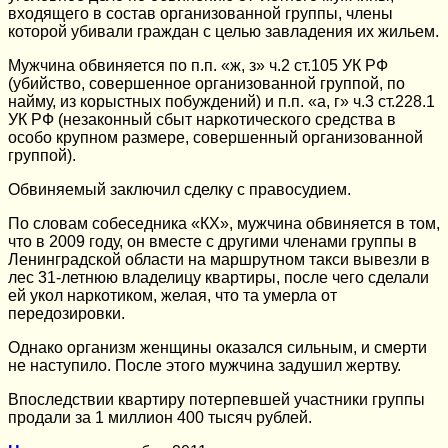
входящего в состав организованной группы, члены
которой убивали граждан с целью завладения их жильем.
Мужчина обвиняется по п.п. «ж, з» ч.2 ст.105 УК РФ
(убийство, совершенное организованной группой, по
найму, из корыстных побуждений) и п.п. «а, г» ч.3 ст.228.1
УК РФ (незаконный сбыт наркотического средства в
особо крупном размере, совершенный организованной
группой).
Обвиняемый заключил сделку с правосудием.
По словам собеседника «КХ», мужчина обвиняется в том,
что в 2009 году, он вместе с другими членами группы в
Ленинградской области на маршрутном такси вывезли в
лес 31-летнюю владелицу квартиры, после чего сделали
ей укол наркотиком, желая, что та умерла от
передозировки.
Однако организм женщины оказался сильным, и смерти
не наступило. После этого мужчина задушил жертву.
Впоследствии квартиру потерпевшей участники группы
продали за 1 миллион 400 тысяч рублей.