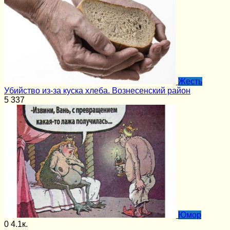
Жесть
Убийство из-за куска хлеба. Вознесенский район
5
337
Юмор
0
4.1к.