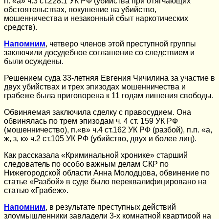
п. «а» ч.3 ст.228.1 УК РФ (убийства при отягчающих
обстоятельствах, покушение на убийство,
мошенничества и незаконный сбыт наркотических
средств).
Напомним
, четверо членов этой преступной группы
заключили досудебное соглашение со следствием и
были осуждены.
Решением суда 33-летняя Евгения Чичилина за участие в
двух убийствах и трех эпизодах мошенничества и
грабеже была приговорена к 11 годам лишения свободы.
Обвиняемая заключила сделку с правосудием. Она
обвинялась по трем эпизодам ч. 4 ст. 159 УК РФ
(мошенничество), п.«в» ч.4 ст.162 УК РФ (разбой), п.п. «а,
ж, з, к» ч.2 ст.105 УК РФ (убийство, двух и более лиц).
Как рассказала «Криминальной хронике» старший
следователь по особо важным делам СКР по
Нижегородской области Анна Молодцова, обвинение по
статье «Разбой» в суде было переквалифицировано на
статью «Грабеж».
Напомним
, в результате преступных действий
злоумышленники завладели 3-х комнатной квартирой на