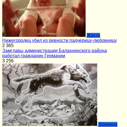
Жесть
Нижегородец убил из ревности падчерицу-любовницу
2
365
Замглавы администрации Балахнинского района
работал гражданин Германии
3
256
Времена