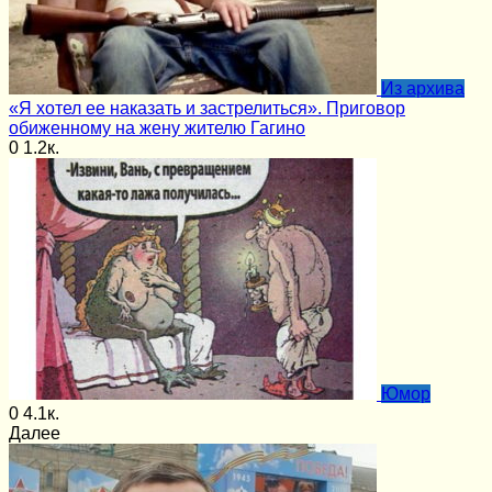
Из архива
«Я хотел ее наказать и застрелиться». Приговор
обиженному на жену жителю Гагино
0
1.2к.
Юмор
0
4.1к.
Далее