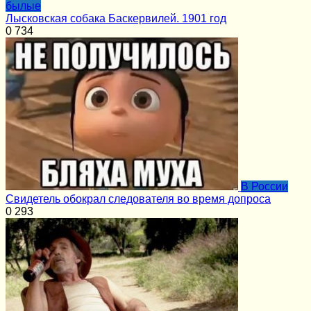
былые
Лысковская собака Баскервилей. 1901 год
0
734
В России
Свидетель обокрал следователя во время допроса
0
293