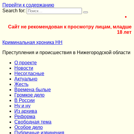
Перейти к содержанию
Search for:
Сайт не рекомендован к просмотру лицам, младше
18 лет
Криминальная хроника НН
Преступления и происшествия в Нижегородской области
О проекте
Новости
Несогласные
Актуально
Жесть
Времена былые
Громкое дело
В России
Ну и ну
Из архива
Реформа
Cвободная тема
Особое дело
Публичные извинения