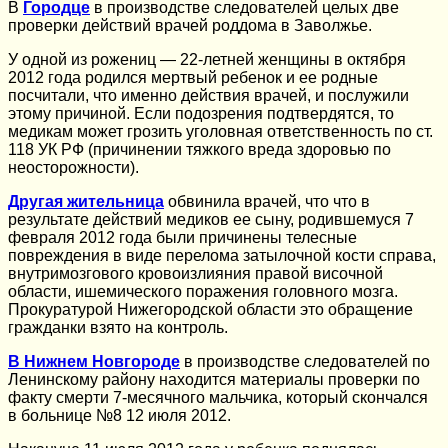
В
Городце
в производстве следователей целых две
проверки действий врачей роддома в Заволжье.
У одной из рожениц — 22-летней женщины в октября
2012 года родился мертвый ребенок и ее родные
посчитали, что именно действия врачей, и послужили
этому причиной. Если подозрения подтвердятся, то
медикам может грозить уголовная ответственность по ст.
118 УК РФ (причинении тяжкого вреда здоровью по
неосторожности).
Другая жительница
обвинила врачей, что что в
результате действий медиков ее сыну, родившемуся 7
февраля 2012 года были причинены телесные
повреждения в виде перелома затылочной кости справа,
внутримозгового кровоизлияния правой височной
области, ишемического поражения головного мозга.
Прокуратурой Нижегородской области это обращение
гражданки взято на контроль.
В Нижнем Новгороде
в производстве следователей по
Ленинскому району находится материалы проверки по
факту смерти 7-месячного мальчика, который скончался
в больнице №8 12 июля 2012.