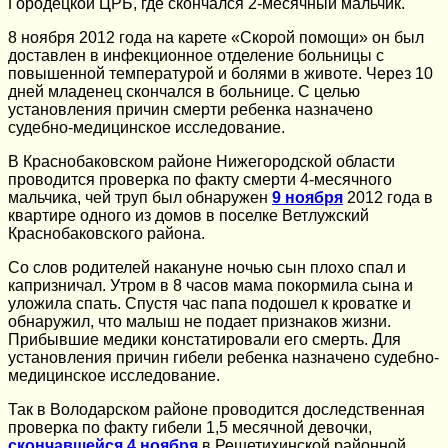
Городецкой ЦРБ, где скончался 2-месячный мальчик.
8 ноября 2012 года на карете «Скорой помощи» он был
доставлен в инфекционное отделение больницы с
повышенной температурой и болями в животе. Через 10
дней младенец скончался в больнице. С целью
установления причин смерти ребенка назначено
судебно-медицинское исследование.
В Краснобаковском районе Нижегородской области
проводится проверка по факту смерти 4-месячного
мальчика, чей труп был обнаружен
9 ноября
2012 года в
квартире одного из домов в поселке Ветлужский
Краснобаковского района.
Со слов родителей накануне ночью сын плохо спал и
капризничал. Утром в 8 часов мама покормила сына и
уложила спать. Спустя час папа подошел к кроватке и
обнаружил, что малыш не подает признаков жизни.
Прибывшие медики констатировали его смерть. Для
установления причин гибели ребенка назначено судебно-
медицинское исследование.
Так в Володарском районе проводится доследственная
проверка по факту гибели 1,5 месячной девочки,
скончавшейся 4 ноября
в Решетихинской районной