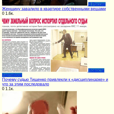
В России
Женщину завалило в квартире собственными вещами
0
1.6к.
Новости
партнёров
Почему судью Тищенко привлекли к «дисциплинарке» и
что за этим последовало
0
1.1к.