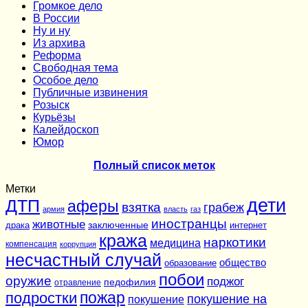
Громкое дело
В России
Ну и ну
Из архива
Реформа
Cвободная тема
Особое дело
Публичные извинения
Розыск
Курьёзы
Калейдоскоп
Юмор
Полный список меток
Метки
дети
ДТП
аферы
взятка
грабеж
армия
власть
газ
иностранцы
животные
заключенные
драка
интернет
кража
наркотики
медицина
компенсация
коррупция
несчастный случай
общество
образование
побои
оружие
поджог
педофилия
отравление
подростки
пожар
покушение на
покушение