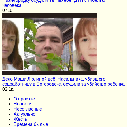
Нижегородку осудили за “пьяное” ДТП с гибелью
человека
0
716
Дело Маши Люлиной всё. Насильника, убившего
соцработницу в Богородске, осудили за убийство ребенка
0
2.1к.
О проекте
Новости
Несогласные
Актуально
Жесть
Времена былые