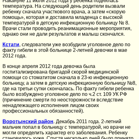
Накануне 11 июля 2012 года у ребенка поднялась
температура. На следующий день родители вызвали
ребенку сначала участкового врача, а затем «скорую
помощь», которая и доставила младенца с высокой
температурой в детскую инфекционную больницу № 8.
Врачи стали проводить реанимационные мероприятия,
однако они не дали результатов и малыш скончался.
Кстати
, следователи уже возбудили уголовное дело по
факту гибели в этой больнице 2-летней девочки в мае
2012 года.
В конце апреля 2012 года девочка была
госпитализирована бригадой скорой медицинской
помощи со стоматитом сначала в 23-ю инфекционную
больницу, а затем в детскую инфекционную больницу №8,
где на третьи сутки скончалась. По факту гибели ребенка
было возбуждено уголовное дело по ч.2 ст. 109 УК РФ
(причинение смерти по неосторожности вследствие
ненадлежащего исполнения лицом своих
профессиональных обязанностей).
Воротынский район
. Декабрь 2011 года. 2-летний
мальчик попал в больницу с температурой, но врачи не
могли определить характер его заболевания. Ребенку
становилось хуже. Спустя несколько дней было принято