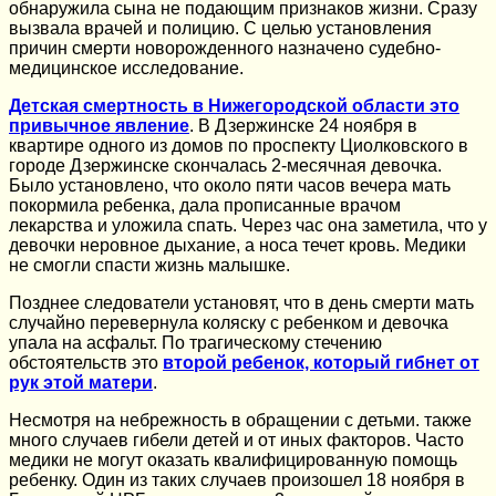
обнаружила сына не подающим признаков жизни. Сразу
вызвала врачей и полицию. С целью установления
причин смерти новорожденного назначено судебно-
медицинское исследование.
Детская смертность в Нижегородской области это
привычное явление
. В Дзержинске 24 ноября в
квартире одного из домов по проспекту Циолковского в
городе Дзержинске скончалась 2-месячная девочка.
Было установлено, что около пяти часов вечера мать
покормила ребенка, дала прописанные врачом
лекарства и уложила спать. Через час она заметила, что у
девочки неровное дыхание, а носа течет кровь. Медики
не смогли спасти жизнь малышке.
Позднее следователи установят, что в день смерти мать
случайно перевернула коляску с ребенком и девочка
упала на асфальт. По трагическому стечению
обстоятельств это
второй ребенок, который гибнет от
рук этой матери
.
Несмотря на небрежность в обращении с детьми. также
много случаев гибели детей и от иных факторов. Часто
медики не могут оказать квалифицированную помощь
ребенку. Один из таких случаев произошел 18 ноября в