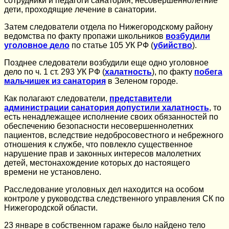
сотрудники и педагоги санатория, несовершеннолетние
дети, проходящие лечение в санатории.
Затем следователи отдела по Нижегородскому району
ведомства по факту пропажи школьников
возбудили
уголовное дело
по статье 105 УК РФ (
убийство
).
Позднее следователи возбудили еще одно уголовное
дело по ч. 1 ст. 293 УК РФ (
халатность
), по факту
побега
мальчишек из санатория
в Зеленом городе.
Как полагают следователи,
представители
администрации санатория допустили халатность
, то
есть ненадлежащее исполнение своих обязанностей по
обеспечению безопасности несовершеннолетних
пациентов, вследствие недобросовестного и небрежного
отношения к службе, что повлекло существенное
нарушение прав и законных интересов малолетних
детей, местонахождение которых до настоящего
времени не установлено.
Расследование уголовных дел находится на особом
контроле у руководства следственного управления СК по
Нижегородской области.
23 январе в собственном гараже было найдено тело