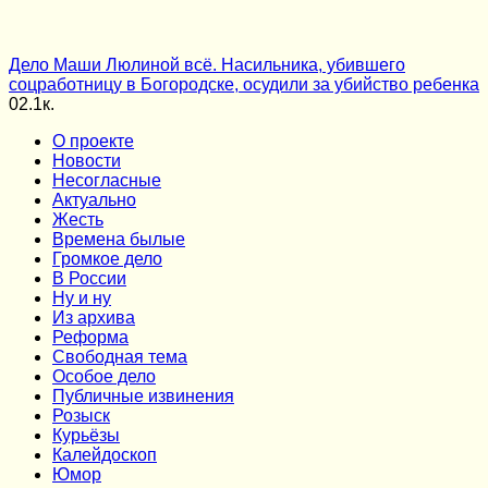
Дело Маши Люлиной всё. Насильника, убившего
соцработницу в Богородске, осудили за убийство ребенка
0
2.1к.
О проекте
Новости
Несогласные
Актуально
Жесть
Времена былые
Громкое дело
В России
Ну и ну
Из архива
Реформа
Cвободная тема
Особое дело
Публичные извинения
Розыск
Курьёзы
Калейдоскоп
Юмор