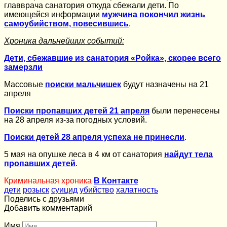
главврача санатория откуда сбежали дети. По
имеющейся информации
мужчина покончил жизнь
самоубийством, повесившись
.
Хроника дальнейших событий:
Дети, сбежавшие из санатория «Ройка», скорее всего
замерзли
Массовые
поиски мальчишек
будут назначены на 21
апреля
Поиски пропавших детей 21 апреля
были перенесены
на 28 апреля из-за погодных условий.
Поиски детей 28 апреля успеха не принесли
.
5 мая на опушке леса в 4 км от санатория
найдут тела
пропавших детей
.
Криминальная хроника
В Контакте
дети
розыск
суицид
убийство
халатность
Поделись с друзьями
Добавить комментарий
Имя