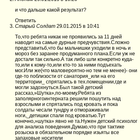
и что дальше какой результат?
Ответить
Старый Солдат
29.01.2015 в 10:41
То,что ребята никак не проявились за 11 дней
наводит на самые дурные предчувствия.Сложно
представитьб,что бы мальчишки уходили в ночь и
мороз без заранее продуманного плана.Если уж не
достали так сильно.А так либо шли конкретно куда-
то,или к кому-то,или кто-то за ними подъехать
мог.Или же(что маловероятно-но тем не менее)- они
где-то поблизости от санатория_или на его
территории_ спрятались в тех.помещении,где и
могли задохнуться.Был такой детский
рассказ,»Шутка»,по-моему.Ребята из
заполярногоинтерната решили пошутить над
взрослыми и спрятались под кровать и пока
солдаты чесали тундру и отмораживали
ноги,_детишки спали под кроватью.Тут
конечно,»шутка» явно не та.Нужен детский психолог
для анализа поведения.Думаю,что при тактике
розыска в обязательном порядке изьяты все
запаховые носители