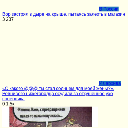
В России
Вор застрял в дыре на крыше, пытаясь залезть в магазин
3
237
Из архива
«С какого @@@ ты стал солнцем для моей жены?».
Ревнивого нижегородца осудили за откушенное ухо
соперника
0
1.5к.