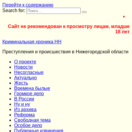
Перейти к содержанию
Search for:
Сайт не рекомендован к просмотру лицам, младше
18 лет
Криминальная хроника НН
Преступления и происшествия в Нижегородской области
О проекте
Новости
Несогласные
Актуально
Жесть
Времена былые
Громкое дело
В России
Ну и ну
Из архива
Реформа
Cвободная тема
Особое дело
Публичные извинения