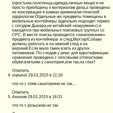
(простыни,полотенца,одежда,личные вещи) и не
просто приобщены к материалам дела,а проведена
их консервация в рамках криминалистической
одорологии.Отдельные же предметы помещены в
мобильные контейнеры (идеально подходит термос
с сосудом Дьюара,не китайский «вакуумник») и
находятся при мобильных поисковых группых со
СРС. В месте поиска проводится «занюхивание»
предмета из контейнера- и след,Мухтар!Собаки
должны работать и на нижний след и на
верхний.Если мало таких-взять из других
питомников. По следам у реки: для идентификации
сравнение проведено с гипсовыми отпечатками
обуви,взятыми у санатория,или так,на глаз?
Ответить
горький
29.01.2015 в 11:18
что-то с этим санаторием не так…
Ответить
Аноним
29.01.2015 в 16:31
что-то с розыском не так