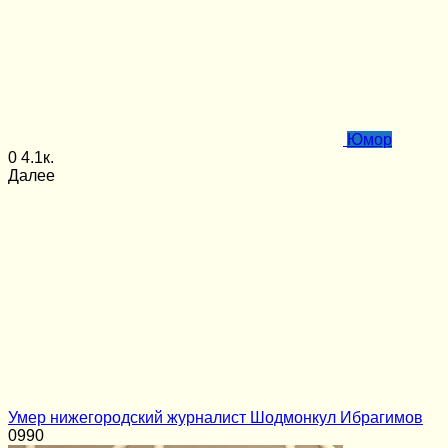
Юмор
0
4.1к.
Далее
Умер нижегородский журналист Шодмонкул Ибрагимов
0
990