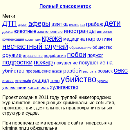
Полный список меток
Метки
дети
ДТП
аферы
взятка
грабеж
армия
власть
газ
иностранцы
животные
заключенные
драка
интернет
кража
наркотики
медицина
компенсация
коррупция
несчастный случай
общество
образование
побои
оружие
поджог
педофилия
отравление
подростки
пожар
покушение на
покушение
секс
разбой
убийство
розыск
превышение
психи
растрата
убийство
суицид
тело
стихия
стрельба
угрозы
хулиганство
утопленники
халатность
Проект создан в 2011 году группой нижегородских
журналистов, освещающих криминальные события,
происшествия, деятельность правоохранительных
структур и судов.
При перепечатке материалов c сайта гиперссылка
kriminalnn.ru обязательна