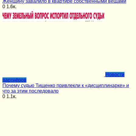
Женщину завалило в квартире собственными вещами
0
1.6к.
Новости
партнёров
Почему судью Тищенко привлекли к «дисциплинарке» и
что за этим последовало
0
1.1к.