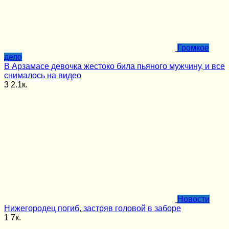
Громкое
дело
В Арзамасе девочка жестоко била пьяного мужчину, и все
снималось на видео
3
2.1к.
Новости
Нижегородец погиб, застряв головой в заборе
1
7к.