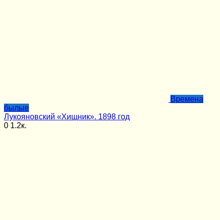
Времена
былые
Лукояновский «Хищник». 1898 год
0
1.2к.