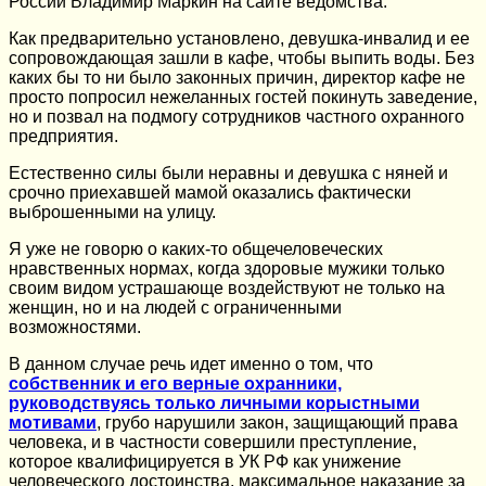
России Владимир Маркин на сайте ведомства.
Как предварительно установлено, девушка-инвалид и ее
сопровождающая зашли в кафе, чтобы выпить воды. Без
каких бы то ни было законных причин, директор кафе не
просто попросил нежеланных гостей покинуть заведение,
но и позвал на подмогу сотрудников частного охранного
предприятия.
Естественно силы были неравны и девушка с няней и
срочно приехавшей мамой оказались фактически
выброшенными на улицу.
Я уже не говорю о каких-то общечеловеческих
нравственных нормах, когда здоровые мужики только
своим видом устрашающе воздействуют не только на
женщин, но и на людей с ограниченными
возможностями.
В данном случае речь идет именно о том, что
собственник и его верные охранники,
руководствуясь только личными корыстными
мотивами
, грубо нарушили закон, защищающий права
человека, и в частности совершили преступление,
которое квалифицируется в УК РФ как унижение
человеческого достоинства, максимальное наказание за