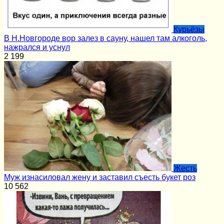
Курьёзы
В Н.Новгороде вор залез в сауну, нашел там алкоголь,
нажрался и уснул
2
199
Жесть
Муж изнасиловал жену и заставил съесть букет роз
10
562