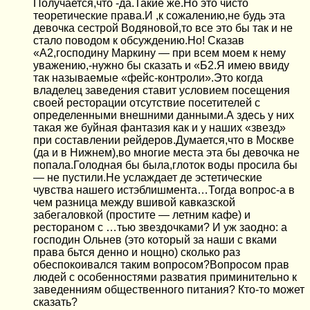
Получается,что -да.Такие же.Но это чисто
теоретические права.И ,к сожалению,не будь эта
девочка сестрой Водяновой,то все это бы так и не
стало поводом к обсуждению.Но! Сказав
«А2,господину Маркину — при всем моем к нему
уважению,-нужно бы сказать и «Б2.Я имею ввиду
так называемые «фейс-контроли».Это когда
владелец заведения ставит условием посещения
своей ресторации отсутствие посетителей с
определенными внешними данными.А здесь у них
такая же буйная фантазия как и у наших «звезд»
при составлении рейдеров.Думается,что в Москве
(да и в Нижнем),во многие места эта бы девочка не
попала.Голодная бы была,глоток воды просила бы
— не пустили.Не услаждает де эстетические
чувства нашего истэблишмента…Тогда вопрос-а в
чем разница между вшивой кавказской
забегаловкой (простите — летним кафе) и
рестораном с …тью звездочками? И уж заодно: а
господин Ольнев (это который за наши с вками
права бьтся денно и нощно) сколько раз
обеспокоивался таким вопросом?Вопросом прав
людей с особенностями разватия приминительно к
заведенниям общественного питания? Кто-то может
сказать?