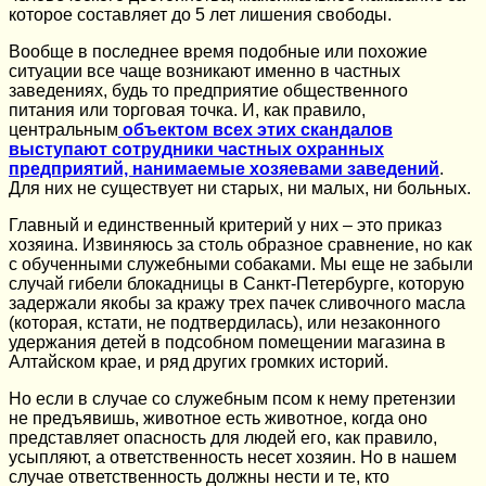
которое составляет до 5 лет лишения свободы.
Вообще в последнее время подобные или похожие
ситуации все чаще возникают именно в частных
заведениях, будь то предприятие общественного
питания или торговая точка. И, как правило,
центральным
объектом всех этих скандалов
выступают сотрудники частных охранных
предприятий, нанимаемые хозяевами заведений
.
Для них не существует ни старых, ни малых, ни больных.
Главный и единственный критерий у них – это приказ
хозяина. Извиняюсь за столь образное сравнение, но как
с обученными служебными собаками. Мы еще не забыли
случай гибели блокадницы в Санкт-Петербурге, которую
задержали якобы за кражу трех пачек сливочного масла
(которая, кстати, не подтвердилась), или незаконного
удержания детей в подсобном помещении магазина в
Алтайском крае, и ряд других громких историй.
Но если в случае со служебным псом к нему претензии
не предъявишь, животное есть животное, когда оно
представляет опасность для людей его, как правило,
усыпляют, а ответственность несет хозяин. Но в нашем
случае ответственность должны нести и те, кто