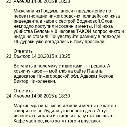
Аноним
14.08.2015 в 18:23
Мизулина из Госдумы вносит предложение по
переаттистации нижегородских полицейских из-за
инцендента в кафе с сестрой Водяновой.Слов
нет,подло поступил и хозяин и менты. Но! из-за
убийства Беловым 8 человек ТАКОЙ вопрос никто и
нигде не ставил! Почувствуйте разницу в подходе!
НЕдураки уже догадались и тему просекли!
Ответить
Виктор
14.08.2015 в 18:25
Вступать в полемику с идиотами — грешно. А
хозяину кафе — мой тлф на сайте Палаты
адвокатов Нижегородской обл. Адвокат Козлов
Виктор Николаевич.
Ответить
Аноним
14.08.2015 в 18:30
Маркин мразина. меня избили и менты не как он
говорит не возбудили уголовного дела. А тут
человека выгнали из кафе и сразу статью шьют.
Кафе частное, кого хотят того и впускают.