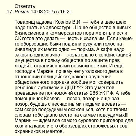
Ответить
Роман
14.08.2015 в 16:21
Товарищ адвокат Козлов В.И. — тебя в шею шею
надо гнать из адвокатуры. Наше общество вшивых
бизнесменов и коммерсантов пора менять и если
СК готов это делать — честь и хвала им. Если какие-
то оборзевшие быки подняли руку или голос на
инвалида их место одно — тюрьма. А кафе надо
закрыть однозначно — желательно с конфискацией
имущества в пользу общества по защите прав
людей с ограниченными возможностями. И еще
господин Маркин, почему нет уголовного дела в
отношении полицейских, какое нарушение
общественного порядка вообще мог совершить
ребенок с аутизмом и ДЦП??? Это у ментов
превышение полномочий статья 286 УК РФ. А тебе
помощничек Козлов — позор, позор и еще раз
позор, будешь с несчастными людьми воевать —
сам скоро подсудимым окажешься, хотя по твоим
словам тебе давно место на скамье подсудимых!!!
Маркин — ждем все самого сурового приговора для
хозяина кафе и его оборзевших сторожевых псов
охранников и ментов.