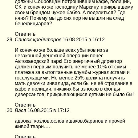
должны Собровцам потрошившим кафе, полиции,
СК, и конечно же господину Маркину, прикрывшему
своим брендом чужое бабло. А поделиться? Где
няня? Почему мы до сих пор не вышли на след
бенефициаров?
Ответить
Список кредиторов
16.08.2015 в 16:12
И конечно же больше всех убытков из за
незаконной денежной операции понес
Автозаводский парк! Его энергичный директор
должен первым получить не менее 10% от сумы
платежа за вытоптанные клумбы журналистами и
госслужащими. Не менее 25% должна получить
мать девочки инвалида, если бы не её страдания в
кафе и полиции, никаких бы взносов в фонды
диверсантов, прикрывающихся детьми не было бы!
Ответить
Вася
16.08.2015 в 17:12
адвокат козлов,ослов,ишаков,баранов и прочей
живой твари….
Ответить