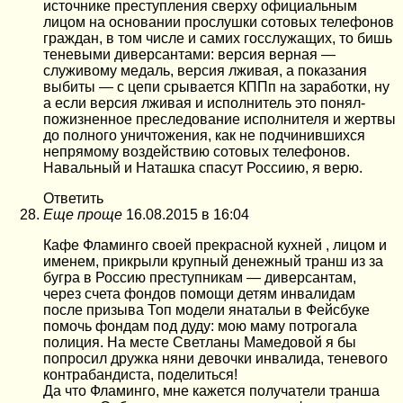
источнике преступления сверху официальным
лицом на основании прослушки сотовых телефонов
граждан, в том числе и самих госслужащих, то бишь
теневыми диверсантами: версия верная —
служивому медаль, версия лживая, а показания
выбиты — с цепи срывается КППп на заработки, ну
а если версия лживая и исполнитель это понял-
пожизненное преследование исполнителя и жертвы
до полного уничтожения, как не подчинившихся
непрямому воздействию сотовых телефонов.
Навальный и Наташка спасут Россиию, я верю.
Ответить
Еще проще
16.08.2015 в 16:04
Кафе Фламинго своей прекрасной кухней , лицом и
именем, прикрыли крупный денежный транш из за
бугра в Россию преступникам — диверсантам,
через счета фондов помощи детям инвалидам
после призыва Топ модели янатальи в Фейсбуке
помочь фондам под дуду: мою маму потрогала
полиция. На месте Светланы Мамедовой я бы
попросил дружка няни девочки инвалида, теневого
контрабандиста, поделиться!
Да что Фламинго, мне кажется получатели транша