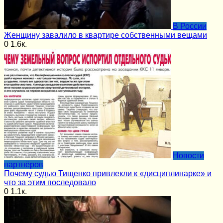
В России
Женщину завалило в квартире собственными вещами
0
1.6к.
Новости
партнёров
Почему судью Тищенко привлекли к «дисциплинарке» и
что за этим последовало
0
1.1к.