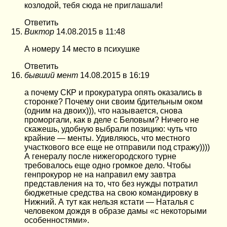
козлодой, тебя сюда не приглашали!
Ответить
Виктор
14.08.2015 в 11:48
А номеру 14 место в психушке
Ответить
бывший мент
14.08.2015 в 16:19
а почему СКР и прокуратура опять оказались в
сторонке? Почему они своим бдительным оком
(одним на двоих))), что называется, снова
проморгали, как в деле с Беловым? Ничего не
скажешь, удобную выбрали позицию: чуть что
крайние — менты. Удивляюсь, что местного
участкового все еще не отправили под стражу))))
А генералу после нижегородского турне
требовалось еще одно громкое дело. Чтобы
генпрокурор не на направил ему завтра
представления на то, что без нужды потратил
бюджетные средства на свою командировку в
Нижний. А тут как нельзя кстати — Наталья с
человеком дождя в образе дамы «с некоторыми
особенностями».