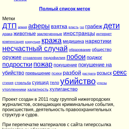
Полный список меток
Метки
дети
ДТП
аферы
взятка
грабеж
армия
власть
газ
иностранцы
животные
заключенные
драка
интернет
кража
наркотики
медицина
компенсация
коррупция
несчастный случай
общество
образование
побои
оружие
поджог
педофилия
отравление
подростки
пожар
покушение на
покушение
секс
разбой
убийство
розыск
превышение
психи
растрата
убийство
суицид
тело
стихия
стрельба
угрозы
хулиганство
утопленники
халатность
Проект создан в 2011 году группой нижегородских
журналистов, освещающих криминальные события,
происшествия, деятельность правоохранительных
структур и судов.
При перепечатке материалов c сайта гиперссылка