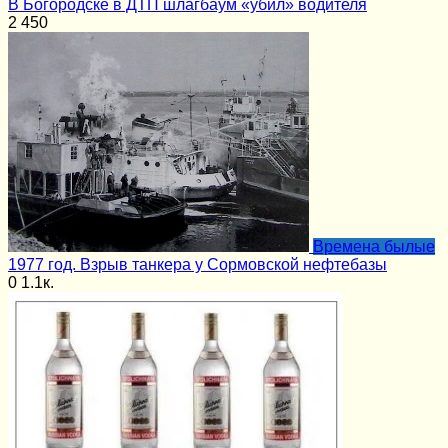
В Богородске в ДТП шлагбаум «убил» водителя
2
450
Времена былые
1977 год. Взрыв танкера у Сормовской нефтебазы
0
1.1к.