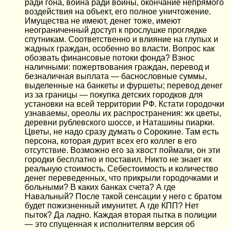
ради гона, война ради войны, окончание непрямого
воздействия на объект, его полное уничтожение.
Имущества не имеют, денег тоже, имеют
неограниченный доступ к прослушке проглядке
спутникам. Соответственно и влияние на глупых и
жадных граждан, особенно во власти. Вопрос как
обозвать финансовые потоки фонда? Взнос
наличными: пожертвования граждан, перевод и
безналичная выплата — баснословные суммы,
выделенные на банкеты и фуршеты; перевод денег
из за границы — покупка детских городков для
установки на всей территории РФ. Кстати городочки
узнаваемы, ореолы их распространения: жк цветы,
деревни рублевского шоссе, и Наташины пиарки.
Цветы, не надо сразу думать о Сорокине. Там есть
персона, которая дурит всех его коллег в его
отсутствие. Возможно его за хвост поймали, он эти
городки бесплатно и поставил. Никто не знает их
реальную стоимость. Себестоимость и количество
денег переведенных, что прикрыли городочками и
больными? В каких банках счета? А где
Навальный? После такой сенсации у него с братом
будет пожизненный имунитет. А где КПП? Нет
пыток? Да ладно. Каждая вторая пытка в полиции
— это спущенная к исполнителям версия об