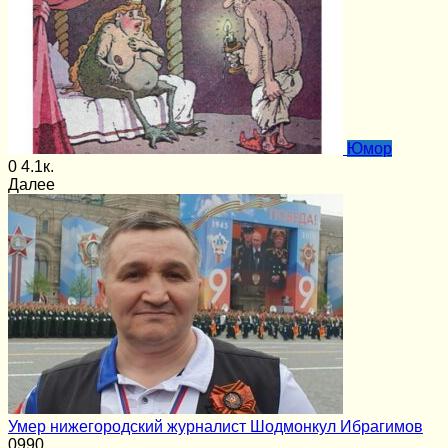
Юмор
0
4.1к.
Далее
Умер нижегородский журналист Шодмонкул Ибрагимов
0
990