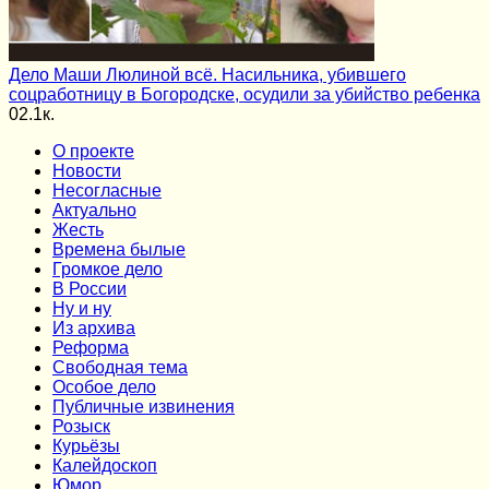
Дело Маши Люлиной всё. Насильника, убившего
соцработницу в Богородске, осудили за убийство ребенка
0
2.1к.
О проекте
Новости
Несогласные
Актуально
Жесть
Времена былые
Громкое дело
В России
Ну и ну
Из архива
Реформа
Cвободная тема
Особое дело
Публичные извинения
Розыск
Курьёзы
Калейдоскоп
Юмор