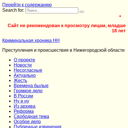
Перейти к содержанию
Search for:
Сайт не рекомендован к просмотру лицам, младше
18 лет
Криминальная хроника НН
Преступления и происшествия в Нижегородской области
О проекте
Новости
Несогласные
Актуально
Жесть
Времена былые
Громкое дело
В России
Ну и ну
Из архива
Реформа
Cвободная тема
Особое дело
Публичные извинения