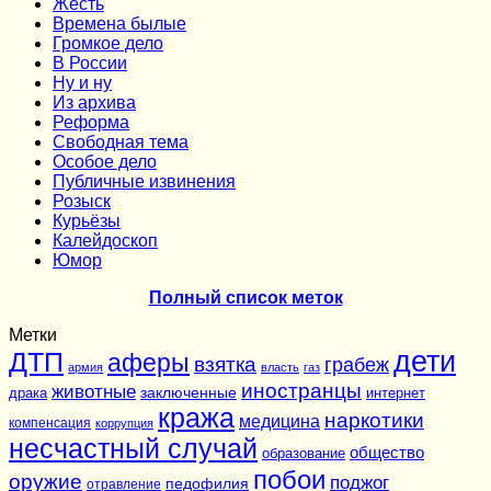
Жесть
Времена былые
Громкое дело
В России
Ну и ну
Из архива
Реформа
Cвободная тема
Особое дело
Публичные извинения
Розыск
Курьёзы
Калейдоскоп
Юмор
Полный список меток
Метки
дети
ДТП
аферы
взятка
грабеж
армия
власть
газ
иностранцы
животные
заключенные
драка
интернет
кража
наркотики
медицина
компенсация
коррупция
несчастный случай
общество
образование
побои
оружие
поджог
педофилия
отравление