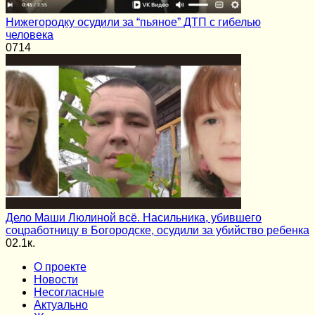
Нижегородку осудили за “пьяное” ДТП с гибелью
человека
0
714
Дело Маши Люлиной всё. Насильника, убившего
соцработницу в Богородске, осудили за убийство ребенка
0
2.1к.
О проекте
Новости
Несогласные
Актуально