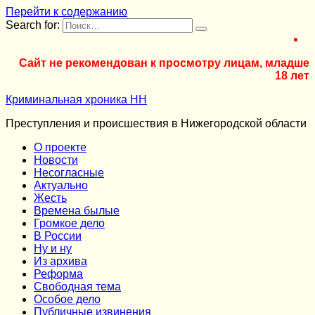
Перейти к содержанию
Search for:
Сайт не рекомендован к просмотру лицам, младше
18 лет
Криминальная хроника НН
Преступления и происшествия в Нижегородской области
О проекте
Новости
Несогласные
Актуально
Жесть
Времена былые
Громкое дело
В России
Ну и ну
Из архива
Реформа
Cвободная тема
Особое дело
Публичные извинения