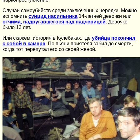
Случаи самоубийств среди заключенных нередки. Можно
вспомнить
суицид насильника
14-летней девочки или
отчима, надругавшегося над падчерицей
. Девочке
было 13 лет.
Или скажем, история в Кулебаках, где
убийца покончил
с собой в камере
. По пьяни приятеля забил до смерти,
когда тот перепутал его со своей женой.