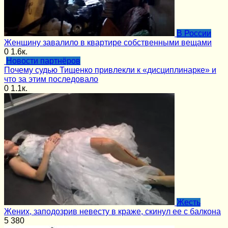
В России
Женщину завалило в квартире собственными вещами
0
1.6к.
Новости партнёров
Почему судью Тищенко привлекли к «дисциплинарке» и
что за этим последовало
0
1.1к.
Жесть
Жених, заподозрив невесту в краже, скинул ее с балкона
5
380