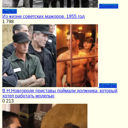
Времена
былые
Из жизни советских мажоров. 1955 год
1
798
Курьёзы
В Н.Новгороде приставы поймали должника, который
хотел работать моделью
0
213