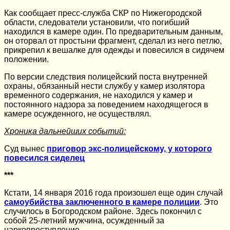
Как сообщает пресс-служба СКР по Нижегородской
области, следователи установили, что погибший
находился в камере один. По предварительным данным,
он оторвал от простыни фрагмент, сделал из него петлю,
прикрепил к вешалке для одежды и повесился в сидячем
положении.
По версии следствия полицейский поста внутренней
охраны, обязанный нести службу у камер изолятора
временного содержания, не находился у камер и
постоянного надзора за поведением находящегося в
камере осужденного, не осуществлял.
Хроника дальнейших событий:
Суд вынес
приговор экс-полицейскому, у которого
повесился сиделец
***
Кстати, 14 января 2016 года произошел еще один случай
самоубийства заключенного в камере полиции
. Это
случилось в Богородском районе. Здесь покончил с
собой 25-летний мужчина, осужденный за
наркопреступление.