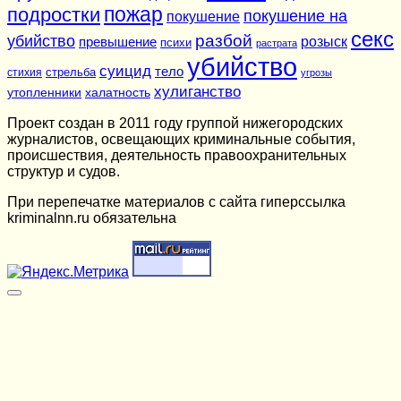
подростки
пожар
покушение на
покушение
секс
разбой
убийство
розыск
превышение
психи
растрата
убийство
суицид
тело
стихия
стрельба
угрозы
хулиганство
утопленники
халатность
Проект создан в 2011 году группой нижегородских
журналистов, освещающих криминальные события,
происшествия, деятельность правоохранительных
структур и судов.
При перепечатке материалов c сайта гиперссылка
kriminalnn.ru обязательна