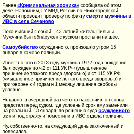
Ранее
«Криминальная хроника»
сообщала об этом
деле. Напомним, ГУ МВД России по Нижегородской
области проводит проверку по факту
смерти мужчины в
ИВС в селе Сеченово
Покончивший с собой – 43-летний житель Пильны.
Мужчина был обнаружен с куском простыни на шее.
Самоубийство
осужденного, произошло утром 15
января в камере полиции.
Известно, что в 2013 году мужчина 1972 года рождения
был осужден по ч.2 ст 111 УК РФ (умышленное
причинение тяжкого вреда здоровью) и ст. 115 УК РФ
(умышленное причинение легкого вреда здоровью) и
приговорен к 4 годам и 1 месяцу лишения свободы
условно.
Недавно, в очередной раз чего-то накосячив, он снова
предстал перед судом, где условный срок ему заменили
на реальный. 13 января, по решению суда
осужденного
взяли под стражу и поместили в ИВС отдела полиции.
Ну, собственно-то, на следующий день заключенный и
повесился.