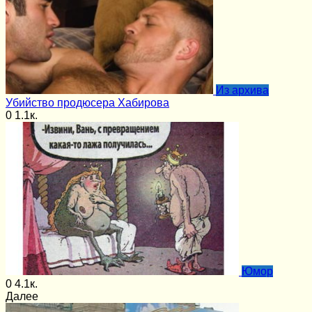
Из архива
Убийство продюсера Хабирова
0
1.1к.
Юмор
0
4.1к.
Далее