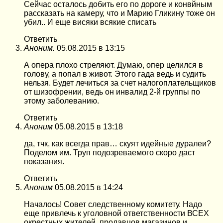
Сейчас осталось добить его по дороге и конвйным
рассказать на камеру, что и Марию Гликину тоже он
убил.. И еще висяки всякие списать
Ответить
Аноним.
05.08.2015 в 13:15
А опера плохо стреляют. Думаю, опер целился в
голову, а попал в живот. Этого гада ведь и судить
нельзя. Будет лечиться за счет налогоплательщиков
от шизофрении, ведь он инвалид 2-й группы по
этому заболеванию.
Ответить
Аноним
05.08.2015 в 13:18
да, тчк, как всегда прав… скуят идейные дуралеи?
Поделом им. Труп подозреваемого скоро даст
показания.
Ответить
Аноним
05.08.2015 в 14:24
Началось! Совет следственному комитету. Надо
еще привлечь к уголовной ответственности ВСЕХ
окрестных жителей, продавцов магазинов и