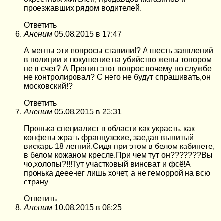
проезжавших рядом водителей.
Ответить
Аноним
05.08.2015 в 17:47
А менты эти вопросы ставили!? А шесть заявлений
в полиции и покушение на убийство жены топором
не в счет? А Пронин этот вопрос почему по службе
не контролировал? С него не будут спрашивать,он
московский!?
Ответить
Аноним
05.08.2015 в 23:31
Пронька специалист в области как украсть, как
конфеты жрать французские, заедая выпитый
вискарь 18 летний.Сидя при этом в белом кабинете,
в белом кожаном кресле.При чем тут он???????Вы
чо,холопы?!!!Тут участковый виноват и фсё!А
пронька дееенег лишь хочет, а не геморрой на всю
страну
Ответить
Аноним
10.08.2015 в 08:25