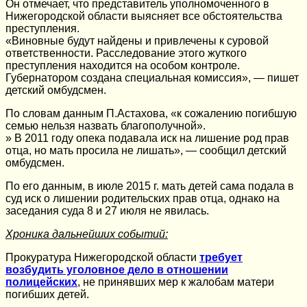
Он отмечает, что представитель уполномоченного в
Нижегородской области выясняет все обстоятельства
преступления.
«Виновные будут найдены и привлечены к суровой
ответственности. Расследование этого жуткого
преступления находится на особом контроле.
Губернатором создана специальная комиссия», — пишет
детский омбудсмен.
По словам данным П.Астахова, «к сожалению погибшую
семью нельзя назвать благополучной».
» В 2011 году опека подавала иск на лишение род прав
отца, но мать просила не лишать», — сообщил детский
омбудсмен.
По его данным, в июле 2015 г. мать детей сама подала в
суд иск о лишении родительских прав отца, однако на
заседания суда 8 и 27 июля не явилась.
Хроника дальнейших событий:
Прокуратура Нижегородской области
требует
возбудить уголовное дело в отношении
полицейских
, не принявших мер к жалобам матери
погибших детей.