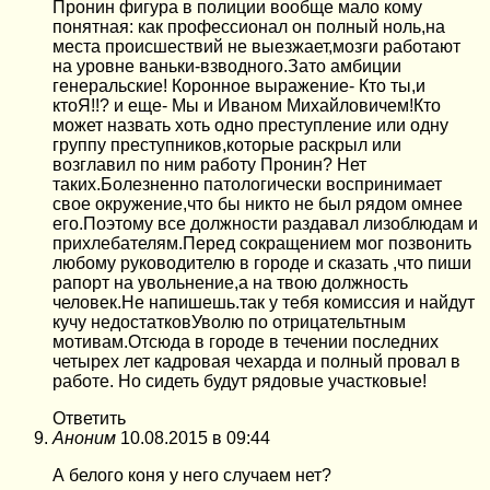
Пронин фигура в полиции вообще мало кому
понятная: как профессионал он полный ноль,на
места происшествий не выезжает,мозги работают
на уровне ваньки-взводного.Зато амбиции
генеральские! Коронное выражение- Кто ты,и
ктоЯ!!? и еще- Мы и Иваном Михайловичем!Кто
может назвать хоть одно преступление или одну
группу преступников,которые раскрыл или
возглавил по ним работу Пронин? Нет
таких.Болезненно патологически воспринимает
свое окружение,что бы никто не был рядом омнее
его.Поэтому все должности раздавал лизоблюдам и
прихлебателям.Перед сокращением мог позвонить
любому руководителю в городе и сказать ,что пиши
рапорт на увольнение,а на твою должность
человек.Не напишешь.так у тебя комиссия и найдут
кучу недостатковУволю по отрицательтным
мотивам.Отсюда в городе в течении последних
четырех лет кадровая чехарда и полный провал в
работе. Но сидеть будут рядовые участковые!
Ответить
Аноним
10.08.2015 в 09:44
А белого коня у него случаем нет?