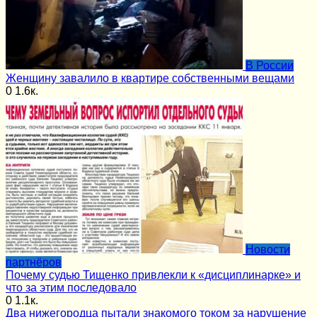
В России
Женщину завалило в квартире собственными вещами
0
1.6к.
Новости
партнёров
Почему судью Тищенко привлекли к «дисциплинарке» и
что за этим последовало
0
1.1к.
Два нижегородца пытали знакомого током за нарушение