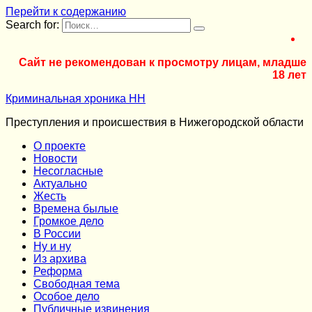
Перейти к содержанию
Search for:
Сайт не рекомендован к просмотру лицам, младше
18 лет
Криминальная хроника НН
Преступления и происшествия в Нижегородской области
О проекте
Новости
Несогласные
Актуально
Жесть
Времена былые
Громкое дело
В России
Ну и ну
Из архива
Реформа
Cвободная тема
Особое дело
Публичные извинения