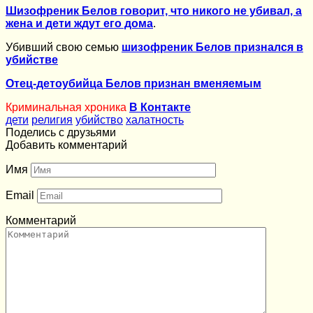
Шизофреник Белов говорит, что никого не убивал, а
жена и дети ждут его дома
.
Убивший свою семью
шизофреник Белов признался в
убийстве
Отец-детоубийца Белов признан вменяемым
Криминальная хроника
В Контакте
дети
религия
убийство
халатность
Поделись с друзьями
Добавить комментарий
Имя
Email
Комментарий