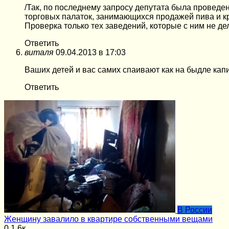
/Так, по последнему запросу депутата была проведе
торговых палаток, занимающихся продажей пива и к
Проверка только тех заведений, которые с ним не д
Ответить
виталя
09.04.2013 в 17:03
Ваших детей и вас самих спаивают как на быдле кап
Ответить
В России
Женщину завалило в квартире собственными вещами
0
1.6к.