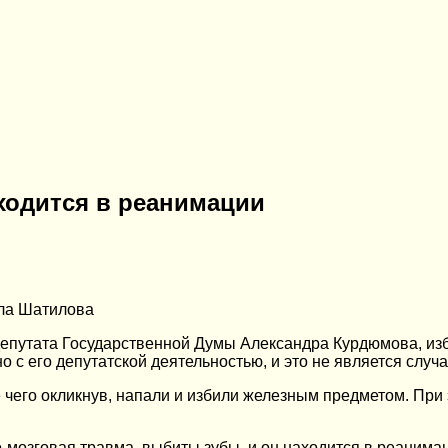
ходится в реанимации
ла Шатилова
депутата Государственной Думы Александра Курдюмова, из
с его депутатской деятельностью, и это не является случ
чего окликнув, напали и избили железным предметом. При
мозговая травма, выбиты зубы, и он находится в реанимац