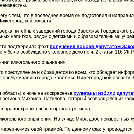
 неизвестны.
гу с тем, что в последнее время он подготовил и направил
Нижегородской области.
верка питейных заведений города Заволжье Городецкого ра
ьных напитков, рядом с детскими и образовательными учре
сти подтвердила факт
получения побоев депутатом Зак
ту было возбуждено уголовное дело по ч. 2 статьи 116 УК Р
янии алкогольного опьянения.
то преступление и обращается ко всем, кто обладает инфо
обслуживанию города Заволжье Нижегородской области: 8 (8
 область) в ночь на воскресенье
хулиганы избили депута
 региона Михаила Шатилова, который возвращался из каф
 в правоохранительных органах региона.
лкогольного опьянения. На улице Мира двое неизвестных 
 черепно-мозговой травмой. По данному факту проводится 