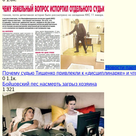
Новости пар
Почему судью Тищенко привлекли к «дисциплинарке» и чт
0
1.1к.
Бойцовский пес насмерть загрыз хозяина
1
321