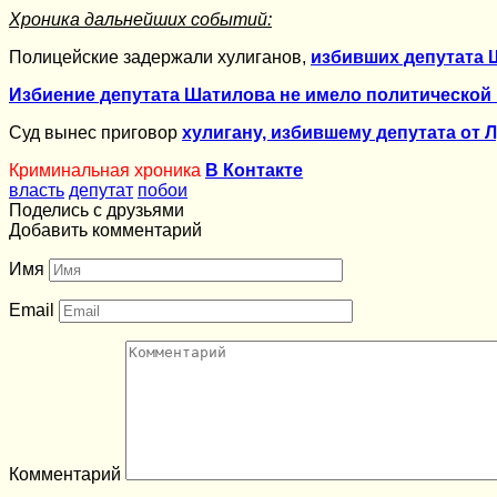
Хроника дальнейших событий:
Полицейские задержали хулиганов,
избивших депутата 
Избиение депутата Шатилова не имело политической
Суд вынес приговор
хулигану, избившему депутата от
Криминальная хроника
В Контакте
власть
депутат
побои
Поделись с друзьями
Добавить комментарий
Имя
Email
Комментарий