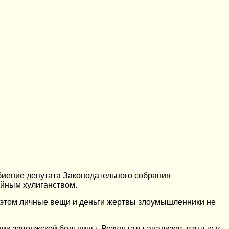
биение депутата Законодательного собрания
айным хулиганством.
 этом личные вещи и деньги жертвы злоумышленники не
ии заволжской больницы. Результаты анализов, взятые у