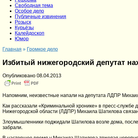
Cвободная тема
Особое дело
Публичные извинения
Розыск
Курьёзы
Калейдоскоп
Юмор
Главная
»
Громкое дело
Избитый нижегородский депутат на
Опубликовано
08.04.2013
Напомним, неизвестные напали на депутата ЛДПР Михаи
Как рассказали «Криминальной хронике» в пресс-службе 
Нижегородской области (ЛДПР) Михаила Шатилова связано 
Злоумышленники поджидали Шатилова возле дома, после 
забрали.
В настоящее время у Михаила Шатилова тяжелая черепно-