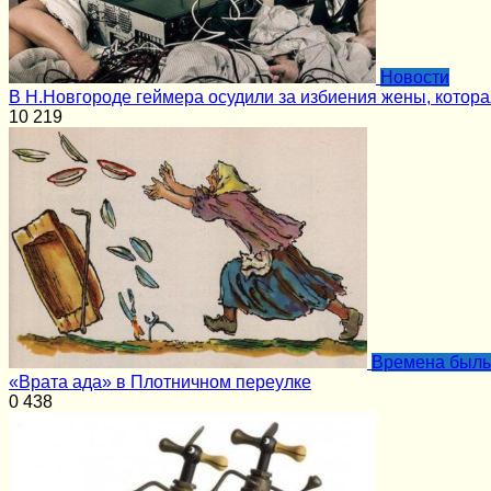
Новости
В Н.Новгороде геймера осудили за избиения жены, котор
10
219
Времена был
«Врата ада» в Плотничном переулке
0
438